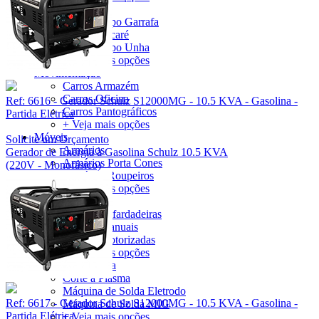
Macacos
Macaco Tipo Garrafa
Macaco Jacaré
Macaco Tipo Unha
+ Veja mais opções
Movimentação
Carros Armazém
Carros Oficina
Ref: 6616 - Gerador Schulz S12000MG - 10.5 KVA - Gasolina -
Carros Pantográficos
Partida Elétrica
+ Veja mais opções
Móveis
Solicite um Orçamento
Armários
Gerador de Energia à Gasolina Schulz 10.5 KVA
Armários Porta Cones
(220V - Monofásico)
Armários Roupeiros
+ Veja mais opções
Prensas
Prensas Enfardadeiras
Prensas Manuais
Prensas Motorizadas
+ Veja mais opções
Máquina de Solda
Corte à Plasma
Máquina de Solda Eletrodo
Ref: 6617 - Gerador Schulz S12000MG - 10.5 KVA - Gasolina -
Máquina de Solda MIG
Partida Elétrica
+ Veja mais opções