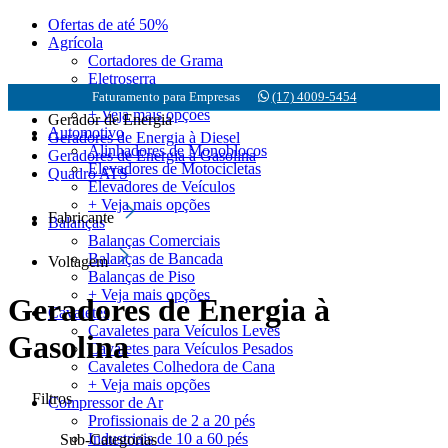
Ofertas de até 50%
Agrícola
Cortadores de Grama
Eletroserra
Motobombas
Faturamento para Empresas
(17) 4009-5454
+ Veja mais opções
Gerador de Energia
Automotivo
Geradores de Energia à Diesel
Alinhadores de Monoblocos
Geradores de Energia à Gasolina
Elevadores de Motocicletas
Quadro ATS
Elevadores de Veículos
+ Veja mais opções
Fabricante
Balanças
Balanças Comerciais
Balanças de Bancada
Voltagem
Balanças de Piso
+ Veja mais opções
Geradores de Energia à
Cavaletes
Cavaletes para Veículos Leves
Gasolina
Cavaletes para Veículos Pesados
Cavaletes Colhedora de Cana
+ Veja mais opções
Filtros
Compressor de Ar
Profissionais de 2 a 20 pés
Industriais de 10 a 60 pés
Sub-Categorias