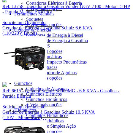
Cortadores Elétricos à Bateria
Ref: 13758 - Gerador à Gasolina Vonder GGV 7100 - Motor 15 HP
+ Veja mais opções
- Partida Manual e Elétrica
Ferramentas Manuais
Soquetes
Solicite um Orçamento
+ Veja mais opções
Gerador de Energia à Gasolina Schulz 6.6 KVA
Gerador de Energia
(110/220V Bivolt)
Geradores de Energia à Diesel
Geradores de Energia à Gasolina
Quadro ATS
+ Veja mais opções
Ferramentas Pneumáticas
Chaves de Impacto Pneumáticas
Chaves Catracas
Desincrustador de Agulhas
+ Veja mais opções
Guinchos
Guinchos de Alavanca
Ref: 6615 - Gerador Schulz S8000MG - 6.6 KVA - Gasolina -
Guinchos Elétricos
Partida Elétrica
Guinchos Hidráulicos
+ Veja mais opções
Solicite um Orçamento
Hidráulicos
Gerador de Energia à Gasolina Schulz 10.5 KVA
Conjuntos Hidráulicos
(110V - Monofásico)
Bombas Hidráulicas
Cilindros de Simples Ação
+ Veja mais opções