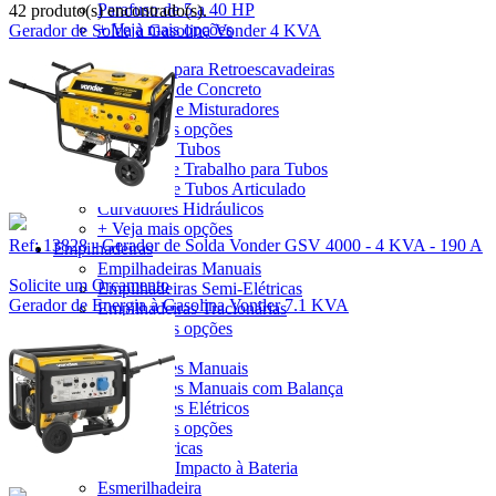
Parafuso de 5 a 40 HP
42 produto(s) encontrado(s).
+ Veja mais opções
Gerador de Solda à Gasolina Vonder 4 KVA
Construção Civil
Caçambas para Retroescavadeiras
Alisadoras de Concreto
Betoneiras e Misturadores
+ Veja mais opções
Ferramentas para Tubos
Bancada de Trabalho para Tubos
Cortador de Tubos Articulado
Curvadores Hidráulicos
+ Veja mais opções
Ref: 13828 - Gerador de Solda Vonder GSV 4000 - 4 KVA - 190 A
Empilhadeiras
Empilhadeiras Manuais
Solicite um Orçamento
Empilhadeiras Semi-Elétricas
Gerador de Energia à Gasolina Vonder 7.1 KVA
Empilhadeiras Tracionárias
+ Veja mais opções
Transpaletes
Transpaletes Manuais
Transpaletes Manuais com Balança
Transpaletes Elétricos
+ Veja mais opções
Ferramentas Elétricas
Chaves de Impacto à Bateria
Esmerilhadeira