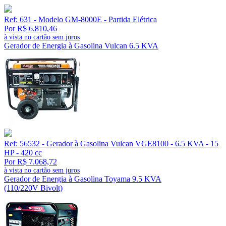
Ref: 631 - Modelo GM-8000E - Partida Elétrica
Por R$ 6.810,46
à vista no cartão sem juros
Gerador de Energia à Gasolina Vulcan 6.5 KVA
Ref: 56532 - Gerador à Gasolina Vulcan VGE8100 - 6.5 KVA - 15
HP - 420 cc
Por R$ 7.068,72
à vista no cartão sem juros
Gerador de Energia à Gasolina Toyama 9.5 KVA
(110/220V Bivolt)