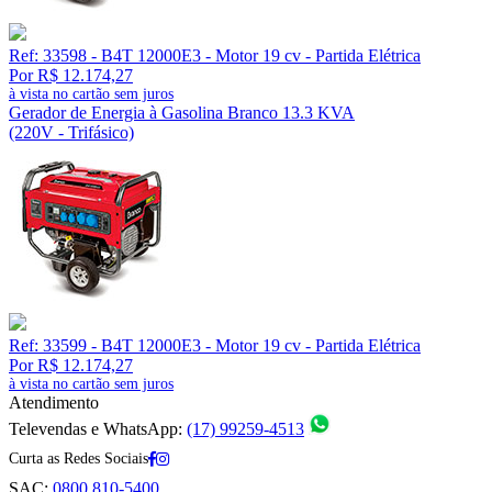
Ref: 33598 - B4T 12000E3 - Motor 19 cv - Partida Elétrica
Por R$ 12.174,27
à vista no cartão sem juros
Gerador de Energia à Gasolina Branco 13.3 KVA
(220V - Trifásico)
Ref: 33599 - B4T 12000E3 - Motor 19 cv - Partida Elétrica
Por R$ 12.174,27
à vista no cartão sem juros
Atendimento
Televendas e WhatsApp:
(17) 99259-4513
Curta as Redes Sociais
SAC:
0800 810-5400