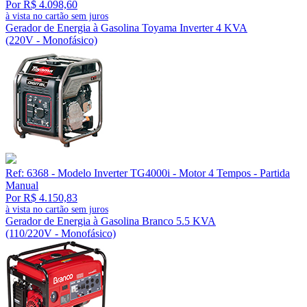
Por R$ 4.098,60
à vista no cartão sem juros
Gerador de Energia à Gasolina Toyama Inverter 4 KVA
(220V - Monofásico)
Ref: 6368 - Modelo Inverter TG4000i - Motor 4 Tempos - Partida
Manual
Por R$ 4.150,83
à vista no cartão sem juros
Gerador de Energia à Gasolina Branco 5.5 KVA
(110/220V - Monofásico)