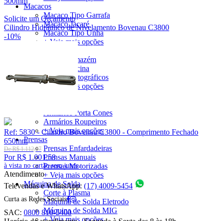
500mm
Macacos
Macaco Tipo Garrafa
Solicite um Orçamento
Macaco Jacaré
Cilindro Hidráulico de Nivelamento Bovenau C3800
Macaco Tipo Unha
-10%
+ Veja mais opções
Movimentação
Carros Armazém
Carros Oficina
Carros Pantográficos
+ Veja mais opções
Móveis
Armários
Armários Porta Cones
Armários Roupeiros
+ Veja mais opções
Ref: 5830 - Cilindro Bovenau C3800 - Comprimento Fechado
Prensas
650mm
Prensas Enfardadeiras
De R$ 1.112,87
Por R$ 1.001,58
Prensas Manuais
à vista no cartão sem juros
Prensas Motorizadas
Atendimento
+ Veja mais opções
Máquina de Solda
Televendas e WhatsApp:
(17) 4009-5454
Corte à Plasma
Curta as Redes Sociais
Máquina de Solda Eletrodo
Máquina de Solda MIG
SAC:
0800 810-5400
+ Veja mais opções