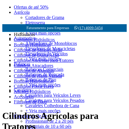
Ofertas de até 50%
Agrícola
Cortadores de Grama
Eletroserra
Motobombas
Faturamento para Empresas
(17) 4009-5454
+ Veja mais opções
Hidráulicos
Automotivo
Conjuntos Hidráulicos
Alinhadores de Monoblocos
Bombas Hidráulicas
Elevadores de Motocicletas
Cilindros de Simples Ação
Elevadores de Veículos
Cilindros de Dupla Ação
+ Veja mais opções
Cilindros Agrícolas para Tratores
Balanças
Cilindros Atracadores
Balanças Comerciais
Cilindros de Alumínio
Balanças de Bancada
Cilindros de Haste Vazada
Balanças de Piso
Bombas Hidrostáticas
+ Veja mais opções
Cilindros Porca Trava
Cavaletes
Alicates Hidráulicos
Cavaletes para Veículos Leves
Acessórios
Cavaletes para Veículos Pesados
Filtragem de Óleo
Cavaletes Colhedora de Cana
+ Veja mais opções
Cilindros Agrícolas para
Compressor de Ar
Profissionais de 2 a 20 pés
Tratores
Industriais de 10 a 60 pés