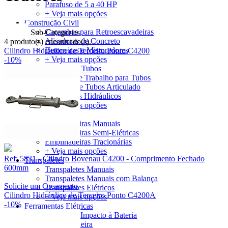
Parafuso de 5 a 40 HP
+ Veja mais opções
Construção Civil
Caçambas para Retroescavadeiras
Sub-Categorias
Alisadoras de Concreto
4 produto(s) encontrado(s).
Betoneiras e Misturadores
Cilindro Hidráulico de Terceiro Ponto C4200
+ Veja mais opções
-10%
Ferramentas para Tubos
Bancada de Trabalho para Tubos
Cortador de Tubos Articulado
Curvadores Hidráulicos
+ Veja mais opções
Empilhadeiras
Empilhadeiras Manuais
Empilhadeiras Semi-Elétricas
Empilhadeiras Tracionárias
+ Veja mais opções
Ref: 5831 - Cilindro Bovenau C4200 - Comprimento Fechado
Transpaletes
600mm
Transpaletes Manuais
Transpaletes Manuais com Balança
Solicite um Orçamento
Transpaletes Elétricos
Cilindro Hidráulico de Terceiro Ponto C4200A
+ Veja mais opções
-10%
Ferramentas Elétricas
Chaves de Impacto à Bateria
Esmerilhadeira