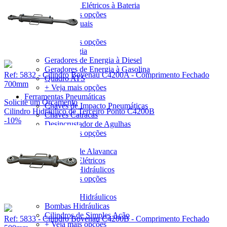
Cortadores Elétricos à Bateria
+ Veja mais opções
Ferramentas Manuais
Soquetes
+ Veja mais opções
Gerador de Energia
Geradores de Energia à Diesel
Geradores de Energia à Gasolina
Ref: 5832 - Cilindro Bovenau C4200A - Comprimento Fechado
Quadro ATS
700mm
+ Veja mais opções
Ferramentas Pneumáticas
Solicite um Orçamento
Chaves de Impacto Pneumáticas
Cilindro Hidráulico de Terceiro Ponto C4200B
Chaves Catracas
-10%
Desincrustador de Agulhas
+ Veja mais opções
Guinchos
Guinchos de Alavanca
Guinchos Elétricos
Guinchos Hidráulicos
+ Veja mais opções
Hidráulicos
Conjuntos Hidráulicos
Bombas Hidráulicas
Cilindros de Simples Ação
Ref: 5833 - Cilindro Bovenau C4200B - Comprimento Fechado
+ Veja mais opções