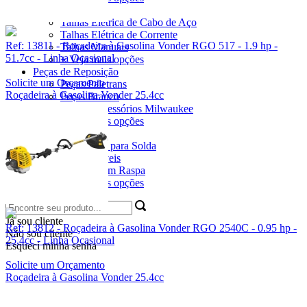
Talhas e Trolleys
Talhas Elétrica de Cabo de Aço
Talhas Elétrica de Corrente
Ref: 13811 - Roçadeira à Gasolina Vonder RGO 517 - 1.9 hp -
Talhas Manuais
51.7cc - Linha Ocasional
+ Veja mais opções
Peças de Reposição
Solicite um Orçamento
Peças Paletrans
Roçadeira à Gasolina Vonder 25.4cc
Peças Branco
Peças e Acessórios Milwaukee
+ Veja mais opções
Linha EPI
Acessórios para Solda
Impermeáveis
Materiais em Raspa
+ Veja mais opções
Já sou cliente
Ref: 13812 - Roçadeira à Gasolina Vonder RGO 2540C - 0.95 hp -
Não sou cliente
25.4cc - Linha Ocasional
Esqueci minha senha
Solicite um Orçamento
Roçadeira à Gasolina Vonder 25.4cc