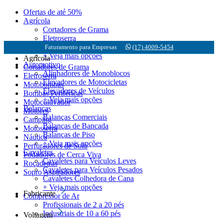
Ofertas de até 50%
Agrícola
Cortadores de Grama
Eletroserra
Motobombas
Faturamento para Empresas
(17) 4009-5454
+ Veja mais opções
Agrícola
Automotivo
Cortadores de Grama
Alinhadores de Monoblocos
Eletroserra
Elevadores de Motocicletas
Motobombas
Elevadores de Veículos
Bombas Periféricas
+ Veja mais opções
Motocultivador
Balanças
Motores
Balanças Comerciais
Camping
Balanças de Bancada
Motosserra
Balanças de Piso
Náutica
+ Veja mais opções
Perfuradores de Solo
Cavaletes
Podadores de Cerca Viva
Cavaletes para Veículos Leves
Roçadeiras
Cavaletes para Veículos Pesados
Sopro Aspiradores
Cavaletes Colhedora de Cana
+ Veja mais opções
Fabricante
Compressor de Ar
Profissionais de 2 a 20 pés
Industriais de 10 a 60 pés
Voltagem