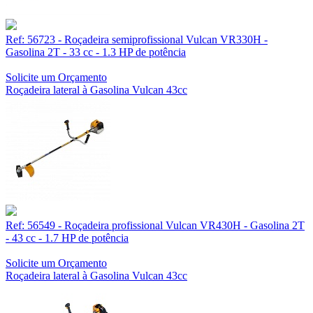
Ref: 56723 - Roçadeira semiprofissional Vulcan VR330H -
Gasolina 2T - 33 cc - 1.3 HP de potência
Solicite um Orçamento
Roçadeira lateral à Gasolina Vulcan 43cc
Ref: 56549 - Roçadeira profissional Vulcan VR430H - Gasolina 2T
- 43 cc - 1.7 HP de potência
Solicite um Orçamento
Roçadeira lateral à Gasolina Vulcan 43cc