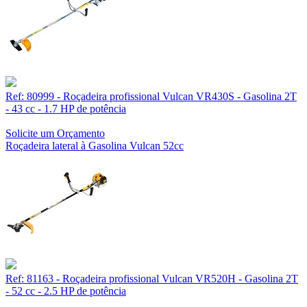
Ref: 80999 - Roçadeira profissional Vulcan VR430S - Gasolina 2T
- 43 cc - 1.7 HP de potência
Solicite um Orçamento
Roçadeira lateral à Gasolina Vulcan 52cc
Ref: 81163 - Roçadeira profissional Vulcan VR520H - Gasolina 2T
- 52 cc - 2.5 HP de potência