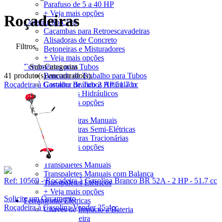
Parafuso de 5 a 40 HP
+ Veja mais opções
Roçadeiras
Construção Civil
Caçambas para Retroescavadeiras
Alisadoras de Concreto
Filtros
Betoneiras e Misturadores
+ Veja mais opções
Sub-Categorias
Ferramentas para Tubos
41 produto(s) encontrado(s).
Bancada de Trabalho para Tubos
Roçadeira à Gasolina Branco 2 HP 51.7 cc
Cortador de Tubos Articulado
Curvadores Hidráulicos
+ Veja mais opções
Empilhadeiras
Empilhadeiras Manuais
Empilhadeiras Semi-Elétricas
Empilhadeiras Tracionárias
+ Veja mais opções
Transpaletes
Transpaletes Manuais
Transpaletes Manuais com Balança
Ref: 10569 - Roçadeira à Gasolina Branco BR 52A - 2 HP - 51.7 cc
Transpaletes Elétricos
+ Veja mais opções
Solicite um Orçamento
Ferramentas Elétricas
Roçadeira à Gasolina Vonder 25.4cc
Chaves de Impacto à Bateria
Esmerilhadeira