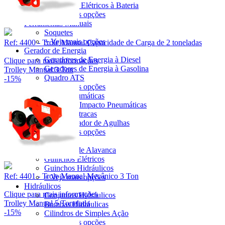
Cortadores Elétricos à Bateria
+ Veja mais opções
Ferramentas Manuais
Soquetes
+ Veja mais opções
Ref: 4400 - Trole Manual Capacidade de Carga de 2 toneladas
Gerador de Energia
Geradores de Energia à Diesel
Clique para mais informações
Geradores de Energia à Gasolina
Trolley Manual 3 Ton
Quadro ATS
-15%
+ Veja mais opções
Ferramentas Pneumáticas
Chaves de Impacto Pneumáticas
Chaves Catracas
Desincrustador de Agulhas
+ Veja mais opções
Guinchos
Guinchos de Alavanca
Guinchos Elétricos
Guinchos Hidráulicos
Ref: 4401 - Trole Manual Mecânico 3 Ton
+ Veja mais opções
Hidráulicos
Clique para mais informações
Conjuntos Hidráulicos
Trolley Manual 5 Tonelada
Bombas Hidráulicas
-15%
Cilindros de Simples Ação
+ Veja mais opções