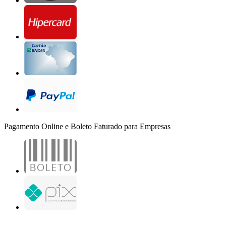
Pagamento Online e Boleto Faturado para Empresas
B2B Marketing Digital Ltda. - CNPJ: 30.982.982/0001-25