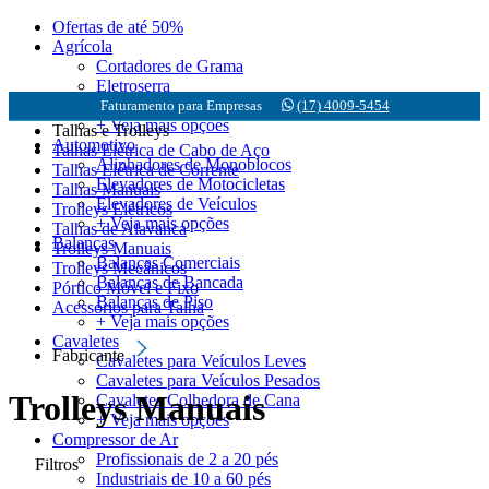
Ofertas de até 50%
Agrícola
Cortadores de Grama
Eletroserra
Motobombas
Faturamento para Empresas
(17) 4009-5454
+ Veja mais opções
Talhas e Trolleys
Automotivo
Talhas Elétrica de Cabo de Aço
Alinhadores de Monoblocos
Talhas Elétrica de Corrente
Elevadores de Motocicletas
Talhas Manuais
Elevadores de Veículos
Trolleys Elétricos
+ Veja mais opções
Talhas de Alavanca
Balanças
Trolleys Manuais
Balanças Comerciais
Trolleys Mecânicos
Balanças de Bancada
Pórtico Móvel e Fixo
Balanças de Piso
Acessórios para Talha
+ Veja mais opções
Cavaletes
Fabricante
Cavaletes para Veículos Leves
Cavaletes para Veículos Pesados
Trolleys Manuais
Cavaletes Colhedora de Cana
+ Veja mais opções
Compressor de Ar
Profissionais de 2 a 20 pés
Filtros
Industriais de 10 a 60 pés