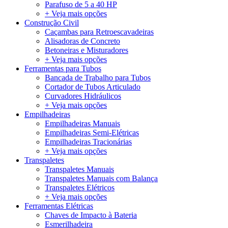
Parafuso de 5 a 40 HP
+ Veja mais opções
Construção Civil
Caçambas para Retroescavadeiras
Alisadoras de Concreto
Betoneiras e Misturadores
+ Veja mais opções
Ferramentas para Tubos
Bancada de Trabalho para Tubos
Cortador de Tubos Articulado
Curvadores Hidráulicos
+ Veja mais opções
Empilhadeiras
Empilhadeiras Manuais
Empilhadeiras Semi-Elétricas
Empilhadeiras Tracionárias
+ Veja mais opções
Transpaletes
Transpaletes Manuais
Transpaletes Manuais com Balança
Transpaletes Elétricos
+ Veja mais opções
Ferramentas Elétricas
Chaves de Impacto à Bateria
Esmerilhadeira