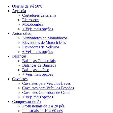
Ofertas de até 50%
Agrícola
Cortadores de Grama
Eletroserra
Motobombas
+ Veja mais opções
Automotivo
Alinhadores de Monoblocos
Elevadores de Motocicletas
Elevadores de Veículos
+ Veja mais opções
Balanças
Balanças Comerciais
Balanças de Bancada
Balanças de Piso
+ Veja mais opções
Cavaletes
Cavaletes para Veículos Leves
Cavaletes para Veículos Pesados
Cavaletes Colhedora de Cana
+ Veja mais opções
Compressor de Ar
Profissionais de 2 a 20 pés
Industriais de 10 a 60 pés