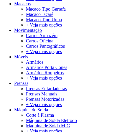
Macacos
Macaco Tipo Garrafa
Macaco Jacaré
Macaco Tipo Unha
+ Veja mais opções
Movimentação
Carros Armazém
Carros Oficina
Carros Pantográficos
+ Veja mais opções
Móveis
Armários
Armários Porta Cones
Armários Roupeiros
+ Veja mais opções
Prensas
Prensas Enfardadeiras
Prensas Manuais
Prensas Motorizadas
+ Veja mais opções
Máquina de Solda
Corte à Plasma
Máquina de Solda Eletrodo
Máquina de Solda MIG
+ Veja mais opções