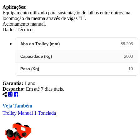
Aplicações:
Equipamento utilizado para sustentação de talhas entre outros, na
locomoção da mesma através de vigas "I".
Acionamento manual.
Dados Técnicos
Aba do Trolley (mm)
88-203
Capacidade (Kg)
2000
Peso (Kg)
19
Garantia:
1 ano
Despacho:
Em até 7 dias úteis.
Veja Também
Trolley Manual 1 Tonelada
T