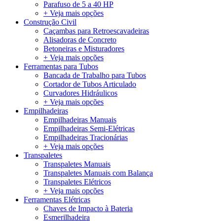
Parafuso de 5 a 40 HP
+ Veja mais opções
Construção Civil
Caçambas para Retroescavadeiras
Alisadoras de Concreto
Betoneiras e Misturadores
+ Veja mais opções
Ferramentas para Tubos
Bancada de Trabalho para Tubos
Cortador de Tubos Articulado
Curvadores Hidráulicos
+ Veja mais opções
Empilhadeiras
Empilhadeiras Manuais
Empilhadeiras Semi-Elétricas
Empilhadeiras Tracionárias
+ Veja mais opções
Transpaletes
Transpaletes Manuais
Transpaletes Manuais com Balança
Transpaletes Elétricos
+ Veja mais opções
Ferramentas Elétricas
Chaves de Impacto à Bateria
Esmerilhadeira