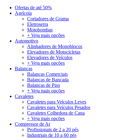
Ofertas de até 50%
Agrícola
Cortadores de Grama
Eletroserra
Motobombas
+ Veja mais opções
Automotivo
Alinhadores de Monoblocos
Elevadores de Motocicletas
Elevadores de Veículos
+ Veja mais opções
Balanças
Balanças Comerciais
Balanças de Bancada
Balanças de Piso
+ Veja mais opções
Cavaletes
Cavaletes para Veículos Leves
Cavaletes para Veículos Pesados
Cavaletes Colhedora de Cana
+ Veja mais opções
Compressor de Ar
Profissionais de 2 a 20 pés
Industriais de 10 a 60 pés