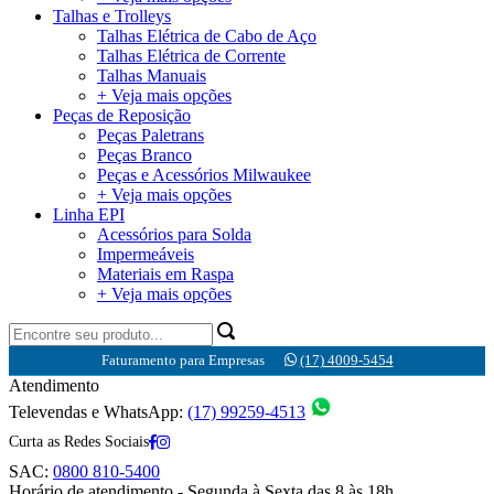
Talhas e Trolleys
Talhas Elétrica de Cabo de Aço
Talhas Elétrica de Corrente
Talhas Manuais
+ Veja mais opções
Peças de Reposição
Peças Paletrans
Peças Branco
Peças e Acessórios Milwaukee
+ Veja mais opções
Linha EPI
Acessórios para Solda
Impermeáveis
Materiais em Raspa
+ Veja mais opções
Faturamento para Empresas
(17) 4009-5454
Atendimento
Televendas e WhatsApp:
(17) 99259-4513
Curta as Redes Sociais
SAC:
0800 810-5400
Horário de atendimento - Segunda à Sexta das 8 às 18h.