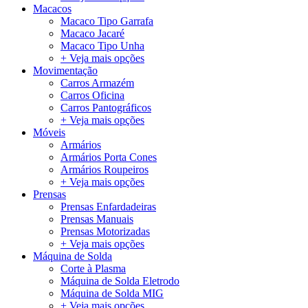
Macacos
Macaco Tipo Garrafa
Macaco Jacaré
Macaco Tipo Unha
+ Veja mais opções
Movimentação
Carros Armazém
Carros Oficina
Carros Pantográficos
+ Veja mais opções
Móveis
Armários
Armários Porta Cones
Armários Roupeiros
+ Veja mais opções
Prensas
Prensas Enfardadeiras
Prensas Manuais
Prensas Motorizadas
+ Veja mais opções
Máquina de Solda
Corte à Plasma
Máquina de Solda Eletrodo
Máquina de Solda MIG
+ Veja mais opções