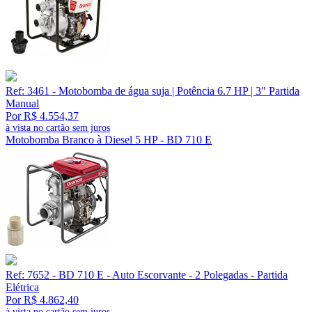
Ref: 3461 - Motobomba de água suja | Potência 6.7 HP | 3" Partida
Manual
Por R$ 4.554,37
à vista no cartão sem juros
Motobomba Branco à Diesel 5 HP - BD 710 E
Ref: 7652 - BD 710 E - Auto Escorvante - 2 Polegadas - Partida
Elétrica
Por R$ 4.862,40
à vista no cartão sem juros