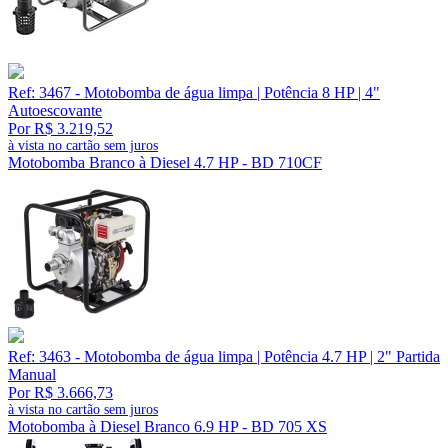
Ref: 3467 - Motobomba de água limpa | Potência 8 HP | 4"
Autoescovante
Por R$ 3.219,52
à vista no cartão sem juros
Motobomba Branco à Diesel 4.7 HP - BD 710CF
Ref: 3463 - Motobomba de água limpa | Potência 4.7 HP | 2" Partida
Manual
Por R$ 3.666,73
à vista no cartão sem juros
Motobomba à Diesel Branco 6.9 HP - BD 705 XS