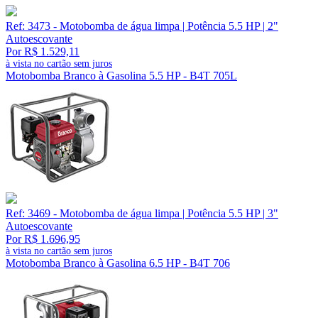
Ref: 3473 - Motobomba de água limpa | Potência 5.5 HP | 2"
Autoescovante
Por R$ 1.529,11
à vista no cartão sem juros
Motobomba Branco à Gasolina 5.5 HP - B4T 705L
Ref: 3469 - Motobomba de água limpa | Potência 5.5 HP | 3"
Autoescovante
Por R$ 1.696,95
à vista no cartão sem juros
Motobomba Branco à Gasolina 6.5 HP - B4T 706