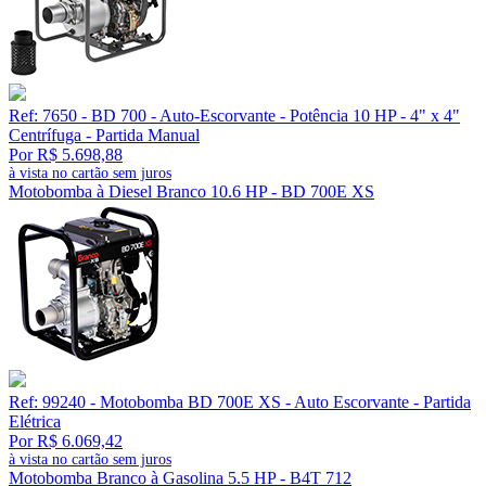
Ref: 7650 - BD 700 - Auto-Escorvante - Potência 10 HP - 4" x 4"
Centrífuga - Partida Manual
Por R$ 5.698,88
à vista no cartão sem juros
Motobomba à Diesel Branco 10.6 HP - BD 700E XS
Ref: 99240 - Motobomba BD 700E XS - Auto Escorvante - Partida
Elétrica
Por R$ 6.069,42
à vista no cartão sem juros
Motobomba Branco à Gasolina 5.5 HP - B4T 712