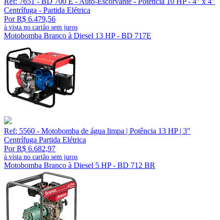
Ref: 7651 - BD 700 E - Auto-Escorvante - Potência 10 HP - 4" x 4"
Centrífuga - Partida Elétrica
Por R$ 6.479,56
à vista no cartão sem juros
Motobomba Branco à Diesel 13 HP - BD 717E
Ref: 5560 - Motobomba de água limpa | Potência 13 HP | 3"
Centrífuga Partida Elétrica
Por R$ 6.682,97
à vista no cartão sem juros
Motobomba Branco à Diesel 5 HP - BD 712 BR