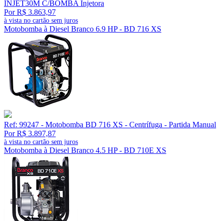
INJET30M C/BOMBA Injetora
Por R$ 3.863,97
à vista no cartão sem juros
Motobomba à Diesel Branco 6.9 HP - BD 716 XS
Ref: 99247 - Motobomba BD 716 XS - Centrífuga - Partida Manual
Por R$ 3.897,87
à vista no cartão sem juros
Motobomba à Diesel Branco 4.5 HP - BD 710E XS