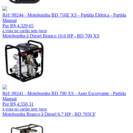
Ref: 99244 - Motobomba BD 710E XS - Partida Elétrica - Partida
Manual
Por R$ 4.329,65
à vista no cartão sem juros
Motobomba à Diesel Branco 10.6 HP - BD 700 XS
Ref: 99241 - Motobomba BD 700 XS - Auto Escorvante - Partida
Manual
Por R$ 4.550,31
à vista no cartão sem juros
Motobomba Branco à Diesel 6.7 HP - BD 705CF