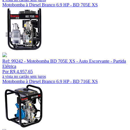
Motobomba à Diesel Branco 6.9 HP - BD 705E XS
Ref: 99242 - Motobomba BD 705E XS - Auto Escorvante - Partida
Elétrica
Por R$ 4.957,65
à vista no cartão sem juros
Motobomba à Diesel Branco 6.9 HP - BD 716E XS