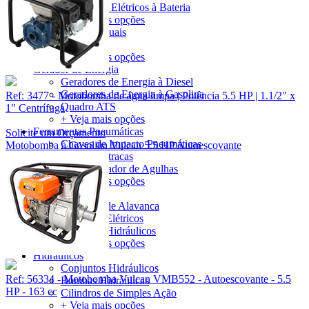
Cortadores Elétricos à Bateria
+ Veja mais opções
Ferramentas Manuais
Soquetes
+ Veja mais opções
Gerador de Energia
Geradores de Energia à Diesel
Geradores de Energia à Gasolina
Ref: 3477 - Motobomba de água limpa | Potência 5.5 HP | 1.1/2" x
Quadro ATS
1" Centrífuga
+ Veja mais opções
Ferramentas Pneumáticas
Solicite um Orçamento
Chaves de Impacto Pneumáticas
Motobomba à Gasolina Vulcan 5.5 HP Autoescovante
Chaves Catracas
Desincrustador de Agulhas
+ Veja mais opções
Guinchos
Guinchos de Alavanca
Guinchos Elétricos
Guinchos Hidráulicos
+ Veja mais opções
Hidráulicos
Conjuntos Hidráulicos
Ref: 56334 - Motobomba Vulcan VMB552 - Autoescovante - 5.5
Bombas Hidráulicas
HP - 163 cc
Cilindros de Simples Ação
+ Veja mais opções