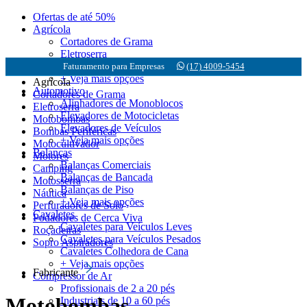
Ofertas de até 50%
Agrícola
Cortadores de Grama
Eletroserra
Motobombas
Faturamento para Empresas
(17) 4009-5454
+ Veja mais opções
Agrícola
Automotivo
Cortadores de Grama
Alinhadores de Monoblocos
Eletroserra
Elevadores de Motocicletas
Motobombas
Elevadores de Veículos
Bombas Periféricas
+ Veja mais opções
Motocultivador
Balanças
Motores
Balanças Comerciais
Camping
Balanças de Bancada
Motosserra
Balanças de Piso
Náutica
+ Veja mais opções
Perfuradores de Solo
Cavaletes
Podadores de Cerca Viva
Cavaletes para Veículos Leves
Roçadeiras
Cavaletes para Veículos Pesados
Sopro Aspiradores
Cavaletes Colhedora de Cana
+ Veja mais opções
Fabricante
Compressor de Ar
Profissionais de 2 a 20 pés
Motobombas
Industriais de 10 a 60 pés