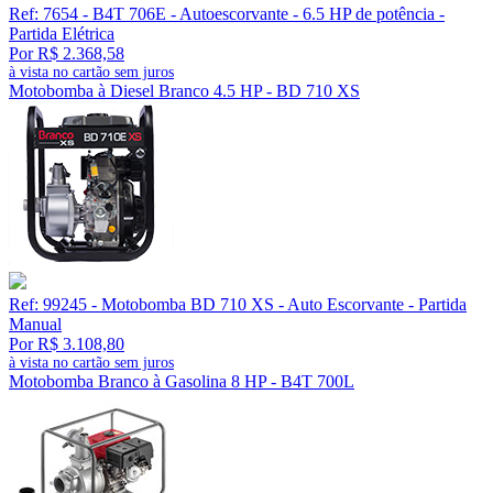
Ref: 7654 - B4T 706E - Autoescorvante - 6.5 HP de potência -
Partida Elétrica
Por R$ 2.368,58
à vista no cartão sem juros
Motobomba à Diesel Branco 4.5 HP - BD 710 XS
Ref: 99245 - Motobomba BD 710 XS - Auto Escorvante - Partida
Manual
Por R$ 3.108,80
à vista no cartão sem juros
Motobomba Branco à Gasolina 8 HP - B4T 700L