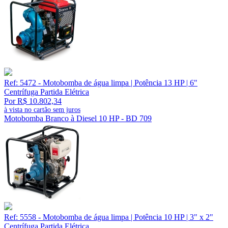
Ref: 5472 - Motobomba de água limpa | Potência 13 HP | 6"
Centrífuga Partida Elétrica
Por R$ 10.802,34
à vista no cartão sem juros
Motobomba Branco à Diesel 10 HP - BD 709
Ref: 5558 - Motobomba de água limpa | Potência 10 HP | 3" x 2"
Centrífuga Partida Elétrica