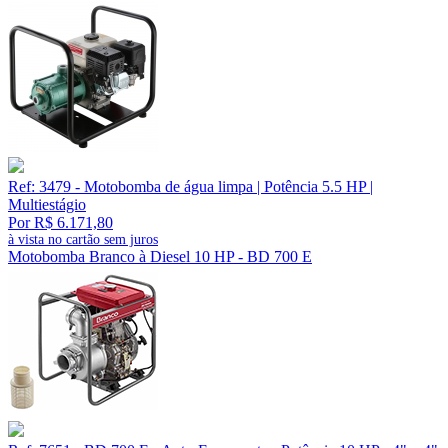
Ref: 3479 - Motobomba de água limpa | Potência 5.5 HP |
Multiestágio
Por R$ 6.171,80
à vista no cartão sem juros
Motobomba Branco à Diesel 10 HP - BD 700 E