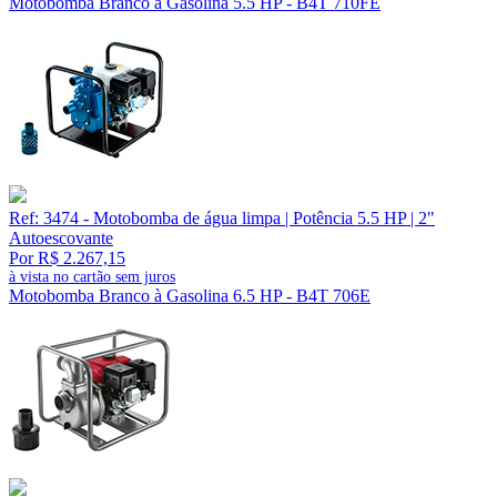
Motobomba Branco à Gasolina 5.5 HP - B4T 710FE
Ref: 3474 - Motobomba de água limpa | Potência 5.5 HP | 2"
Autoescovante
Por R$ 2.267,15
à vista no cartão sem juros
Motobomba Branco à Gasolina 6.5 HP - B4T 706E