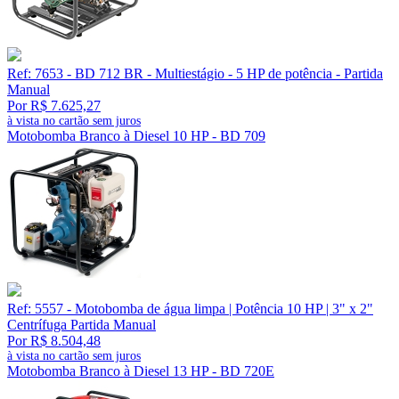
Ref: 7653 - BD 712 BR - Multiestágio - 5 HP de potência - Partida
Manual
Por R$ 7.625,27
à vista no cartão sem juros
Motobomba Branco à Diesel 10 HP - BD 709
Ref: 5557 - Motobomba de água limpa | Potência 10 HP | 3" x 2"
Centrífuga Partida Manual
Por R$ 8.504,48
à vista no cartão sem juros
Motobomba Branco à Diesel 13 HP - BD 720E