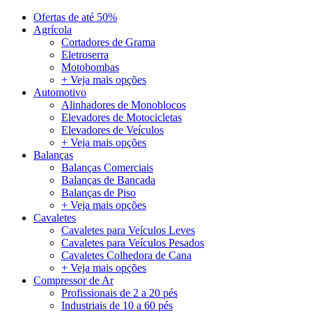
Ofertas de até 50%
Agrícola
Cortadores de Grama
Eletroserra
Motobombas
+ Veja mais opções
Automotivo
Alinhadores de Monoblocos
Elevadores de Motocicletas
Elevadores de Veículos
+ Veja mais opções
Balanças
Balanças Comerciais
Balanças de Bancada
Balanças de Piso
+ Veja mais opções
Cavaletes
Cavaletes para Veículos Leves
Cavaletes para Veículos Pesados
Cavaletes Colhedora de Cana
+ Veja mais opções
Compressor de Ar
Profissionais de 2 a 20 pés
Industriais de 10 a 60 pés