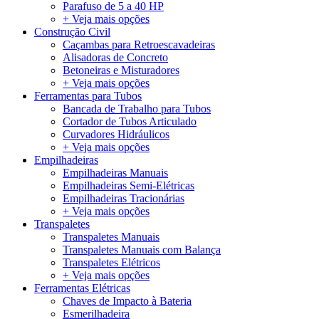
Parafuso de 5 a 40 HP
+ Veja mais opções
Construção Civil
Caçambas para Retroescavadeiras
Alisadoras de Concreto
Betoneiras e Misturadores
+ Veja mais opções
Ferramentas para Tubos
Bancada de Trabalho para Tubos
Cortador de Tubos Articulado
Curvadores Hidráulicos
+ Veja mais opções
Empilhadeiras
Empilhadeiras Manuais
Empilhadeiras Semi-Elétricas
Empilhadeiras Tracionárias
+ Veja mais opções
Transpaletes
Transpaletes Manuais
Transpaletes Manuais com Balança
Transpaletes Elétricos
+ Veja mais opções
Ferramentas Elétricas
Chaves de Impacto à Bateria
Esmerilhadeira