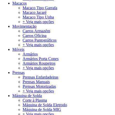
Macacos
Macaco Tipo Garrafa
Macaco Jacaré
Macaco Tipo Unha
+ Veja mais opções
Movimentação
Carros Armazém
Carros Oficina
Carros Pantográficos
+ Veja mais opções
Móveis
Armários
Armários Porta Cones
Armários Roupeiros
+ Veja mais opções
Prensas
Prensas Enfardadeiras
Prensas Manuais
Prensas Motorizadas
+ Veja mais opções
Máquina de Solda
Corte à Plasma
Máquina de Solda Eletrodo
Máquina de Solda MIG
+ Veja mais opções