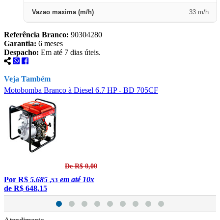
Vazao maxima (m/h)
33 m/h
Referência Branco:
90304280
Garantia:
6 meses
Despacho:
Em até 7 dias úteis.
Veja Também
Motobomba Branco à Diesel 6.7 HP - BD 705CF
M
De R$ 0,00
S
Por
R$
5.685
em até 10x
,53
de
R$ 648,15