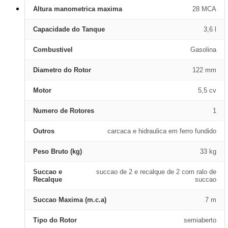
Altura manometrica maxima
28 MCA
Capacidade do Tanque
3,6 l
Combustivel
Gasolina
Diametro do Rotor
122 mm
Motor
5,5 cv
Numero de Rotores
1
Outros
carcaca e hidraulica em ferro fundido
Peso Bruto (kg)
33 kg
Succao e
succao de 2 e recalque de 2 com ralo de
Recalque
succao
Succao Maxima (m.c.a)
7 m
Tipo do Rotor
semiaberto