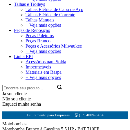
Talhas e Trolleys
Talhas Elétrica de Cabo de Aço
Talhas Elétrica de Corrente
Talhas Manuais
+ Veja mais opções
Peças de Reposição
Peças Paletrans
Peças Branco
Peças e Acessórios Milwaukee
+ Veja mais opções
Linha EPI
Acessórios para Solda
Impermeáveis
Materiais em Raspa
+ Veja mais opções
Já sou cliente
Não sou cliente
Esqueci minha senha
Faturamento para Empresas
(17) 4009-5454
Motobombas
Motobomba Branco à Gasolina 5.5 HP - B4T 710FE