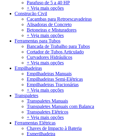
Parafuso de 5 a 40 HP
+ Veja mais opções
Construção Civil
Caçambas para Retroescavadeiras
Alisadoras de Concreto
Betoneiras e Misturadores
+ Veja mais opções
Ferramentas para Tubos
Bancada de Trabalho para Tubos
Cortador de Tubos Articulado
Curvadores Hidráulicos
+ Veja mais opções
Empilhadeiras
Empilhadeiras Manuais
Empilhadeiras Semi-Elétricas
Empilhadeiras Tracionárias
+ Veja mais opções
Transpaletes
Transpaletes Manuais
Transpaletes Manuais com Balança
Transpaletes Elétricos
+ Veja mais opções
Ferramentas Elétricas
Chaves de Impacto à Bateria
Esmerilhadeira