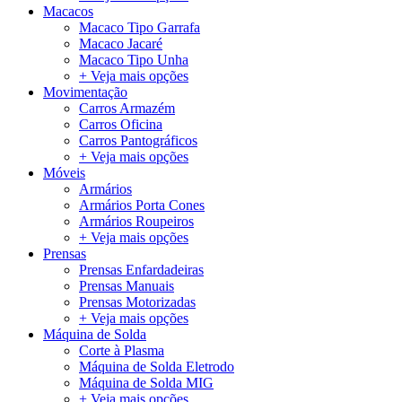
Macacos
Macaco Tipo Garrafa
Macaco Jacaré
Macaco Tipo Unha
+ Veja mais opções
Movimentação
Carros Armazém
Carros Oficina
Carros Pantográficos
+ Veja mais opções
Móveis
Armários
Armários Porta Cones
Armários Roupeiros
+ Veja mais opções
Prensas
Prensas Enfardadeiras
Prensas Manuais
Prensas Motorizadas
+ Veja mais opções
Máquina de Solda
Corte à Plasma
Máquina de Solda Eletrodo
Máquina de Solda MIG
+ Veja mais opções