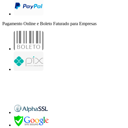
Pagamento Online e Boleto Faturado para Empresas
B2B Marketing Digital Ltda. - CNPJ: 30.982.982/0001-25
R. Jair Martins M. H., 500 - Sala 204
São José do Rio Preto - SP
Copyright 2000-2026 - Todos os direitos reservados. Desenvolvido por B2B Marketing
Digital.