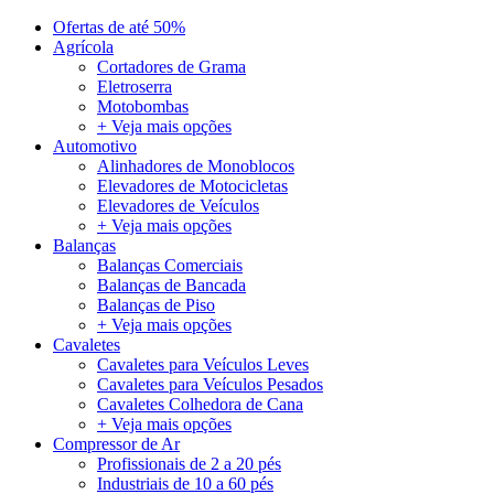
Ofertas de até 50%
Agrícola
Cortadores de Grama
Eletroserra
Motobombas
+ Veja mais opções
Automotivo
Alinhadores de Monoblocos
Elevadores de Motocicletas
Elevadores de Veículos
+ Veja mais opções
Balanças
Balanças Comerciais
Balanças de Bancada
Balanças de Piso
+ Veja mais opções
Cavaletes
Cavaletes para Veículos Leves
Cavaletes para Veículos Pesados
Cavaletes Colhedora de Cana
+ Veja mais opções
Compressor de Ar
Profissionais de 2 a 20 pés
Industriais de 10 a 60 pés