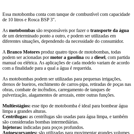
Essa motobomba conta com tanque de combustível com capacidade
de 10 litros e Rosca BSP 3".
As
motobombas
são responsáveis por fazer o
transporte da água
de um determinado ponto a outro, e podem ser utilizadas em
diferentes situações, dependendo da necessidade do consumidor.
A
Branco Motores
produz quatro tipos de motobombas, todas
podem ser acionadas por
motor a gasolina
ou a
diesel
, com partida
manual ou elétrica. As aplicações de cada modelo variam de acordo
com a finalidade para a qual a água é requerida.
As motobombas podem ser utilizadas para pequenas irrigações,
drenos de bueiros, enchimento de carros-pipa, retiradas de poças nas
obras, combate de incêndios, carregamento de tanques de
pulverização, alagamentos de arrozais, entre outras funções.
Multiestágios:
esse tipo de motobomba é ideal para bombear água
limpa a grandes alturas.
Centrífugas:
as centrífugas são usadas para água limpa, e também
são consideradas bombas intermediárias.
Injetoras:
indicadas para poços profundos.
Autoescorvantes:
são utilizadas para movimentar grandes volumes