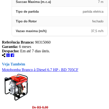
Succao Maxima (m.c.a)
7 m
Tipo de partida
partida eletrica
Tipo do Rotor
fechado
Vazao maxima (m/h)
37,5 m/h
Referência Branco:
90315060
Garantia:
6 meses
Despacho:
Em até 7 dias úteis.
Veja Também
Motobomba Branco à Diesel 6.7 HP - BD 705CF
M
De R$ 0,00
S