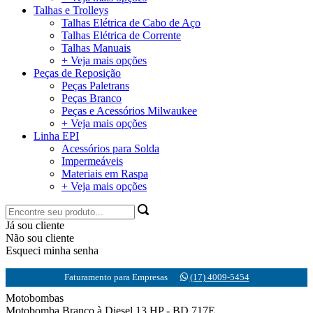
Talhas e Trolleys
Talhas Elétrica de Cabo de Aço
Talhas Elétrica de Corrente
Talhas Manuais
+ Veja mais opções
Peças de Reposição
Peças Paletrans
Peças Branco
Peças e Acessórios Milwaukee
+ Veja mais opções
Linha EPI
Acessórios para Solda
Impermeáveis
Materiais em Raspa
+ Veja mais opções
Já sou cliente
Não sou cliente
Esqueci minha senha
Faturamento para Empresas
(17) 4009-5454
Motobombas
Motobomba Branco à Diesel 13 HP - BD 717E