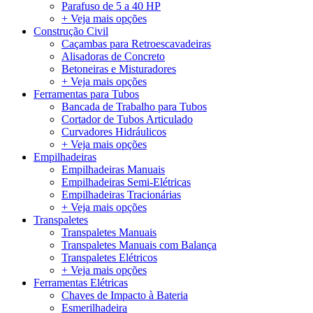
Parafuso de 5 a 40 HP
+ Veja mais opções
Construção Civil
Caçambas para Retroescavadeiras
Alisadoras de Concreto
Betoneiras e Misturadores
+ Veja mais opções
Ferramentas para Tubos
Bancada de Trabalho para Tubos
Cortador de Tubos Articulado
Curvadores Hidráulicos
+ Veja mais opções
Empilhadeiras
Empilhadeiras Manuais
Empilhadeiras Semi-Elétricas
Empilhadeiras Tracionárias
+ Veja mais opções
Transpaletes
Transpaletes Manuais
Transpaletes Manuais com Balança
Transpaletes Elétricos
+ Veja mais opções
Ferramentas Elétricas
Chaves de Impacto à Bateria
Esmerilhadeira