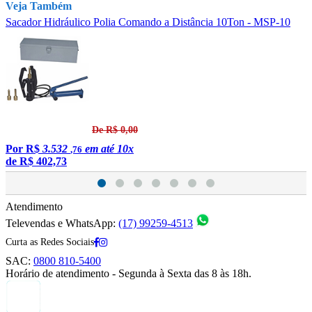
Veja Também
Sacador Hidráulico Polia Comando a Distância 10Ton - MSP-10
S
De R$ 0,00
Por
R$
3.532
em até 10x
,76
de
R$ 402,73
Atendimento
Televendas e WhatsApp:
(17) 99259-4513
Curta as Redes Sociais
SAC:
0800 810-5400
Horário de atendimento - Segunda à Sexta das 8 às 18h.