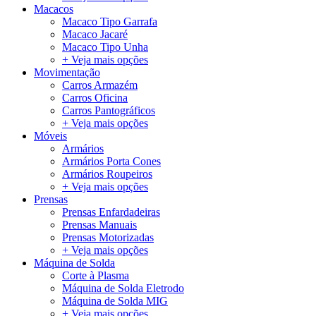
Macacos
Macaco Tipo Garrafa
Macaco Jacaré
Macaco Tipo Unha
+ Veja mais opções
Movimentação
Carros Armazém
Carros Oficina
Carros Pantográficos
+ Veja mais opções
Móveis
Armários
Armários Porta Cones
Armários Roupeiros
+ Veja mais opções
Prensas
Prensas Enfardadeiras
Prensas Manuais
Prensas Motorizadas
+ Veja mais opções
Máquina de Solda
Corte à Plasma
Máquina de Solda Eletrodo
Máquina de Solda MIG
+ Veja mais opções