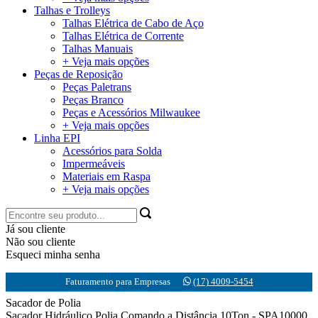
Talhas e Trolleys
Talhas Elétrica de Cabo de Aço
Talhas Elétrica de Corrente
Talhas Manuais
+ Veja mais opções
Peças de Reposição
Peças Paletrans
Peças Branco
Peças e Acessórios Milwaukee
+ Veja mais opções
Linha EPI
Acessórios para Solda
Impermeáveis
Materiais em Raspa
+ Veja mais opções
Já sou cliente
Não sou cliente
Esqueci minha senha
Faturamento para Empresas
(17) 4009-5454
Sacador de Polia
Sacador Hidráulico Polia Comando a Distância 10Ton - SPA10000