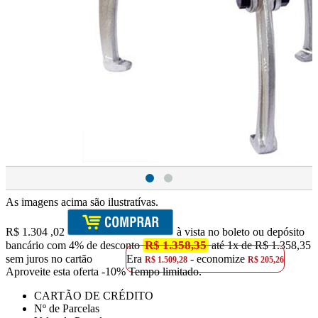
As imagens acima são ilustratívas.
R$
1.304
,02
à vista no boleto ou depósito
R$ 1.358,35
bancário com 4% de desconto
até 1x de R$ 1.358,35
sem juros no cartão
Era
- economize
R$ 1.509,28
R$ 205,26
Aproveite esta oferta
-10% Tempo limitado.
CARTÃO DE CRÉDITO
Nº de Parcelas