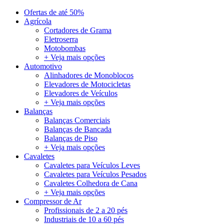
Ofertas de até 50%
Agrícola
Cortadores de Grama
Eletroserra
Motobombas
+ Veja mais opções
Automotivo
Alinhadores de Monoblocos
Elevadores de Motocicletas
Elevadores de Veículos
+ Veja mais opções
Balanças
Balanças Comerciais
Balanças de Bancada
Balanças de Piso
+ Veja mais opções
Cavaletes
Cavaletes para Veículos Leves
Cavaletes para Veículos Pesados
Cavaletes Colhedora de Cana
+ Veja mais opções
Compressor de Ar
Profissionais de 2 a 20 pés
Industriais de 10 a 60 pés