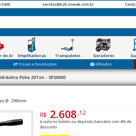
-5400
vendas@b2b.nowak.com.br
Centr
r de Ar
Empilhadeiras
Transpaletes
Geradores
Gu
Trocas e Devoluções
Afiliados
dráulico Polia 20Ton - SP20000
tas Ø: 290mm
2.608
,12
R$
à vista no boleto ou depósito bancário com 4% de
desconto