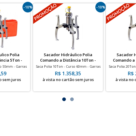
-10%
-10%
lico Polia
Sacador Hidráulico Polia
Sacador H
ncia 5Ton -
Comando a Distância 10Ton -
Comando a D
00
SPA10000
S
so 55mm - Garras
Saca Polia 10Ton - Curso 60mm - Garras
Saca Polia 20Ton
 180mm
abertas Ø: 275mm
abert
,59
R$ 1.358,35
R$ 
o sem juros
à vista no cartão sem juros
à vista no