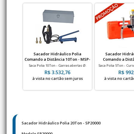
Sacador Hidráulico Polia
Sacador Hidráu
Comando a Distância 10Ton - MSP-
Comando a Distâ
10
SPA50
Saca Polia 10Ton - Garras abertas Ø:
Saca Polia 5Ton - Cur
200mm
abertas Ø:
R$ 3.532,76
R$ 992
à vista no cartão sem juros
à vista no cartã
Sacador Hidráulico Polia 20Ton - SP20000
Modelo SP20000