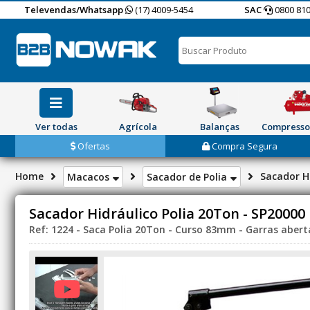
Televendas/Whatsapp
(17) 4009-5454
SAC
0800 810
Ver todas
Agrícola
Balanças
Compresso
Ofertas
Compra Segura
Home
Sacador Hi
Macacos
Sacador de Polia
Sacador Hidráulico Polia 20Ton - SP20000
Ref: 1224 - Saca Polia 20Ton - Curso 83mm - Garras aber