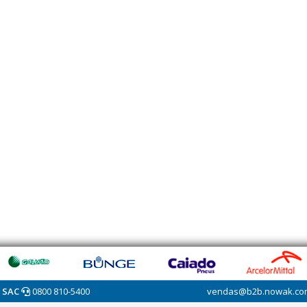
SAC
0800 810-5400
vendas@b2b.nowak.co