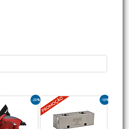
-20%
-10%