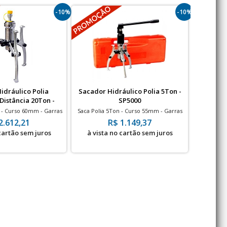
-10%
-10%
idráulico Polia
Sacador Hidráulico Polia 5Ton -
Sacador 
istância 20Ton -
SP5000
PA20000
 - Curso 60mm - Garras
Saca Polia 5Ton - Curso 55mm - Garras
Saca Polia
as Ø: 280mm
abertas Ø: 180m
2.612,21
R$ 1.149,37
 cartão sem juros
à vista no cartão sem juros
à vis