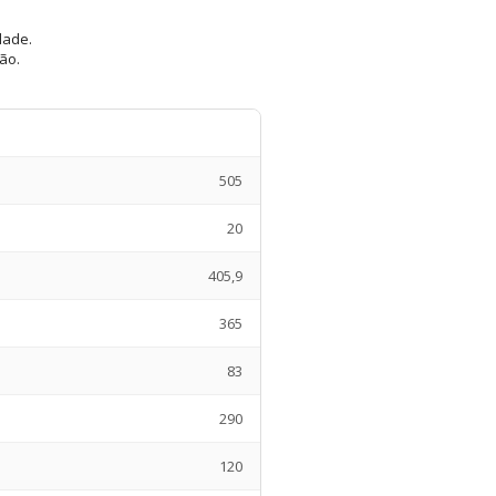
dade.
ão.
505
20
405,9
365
83
290
120