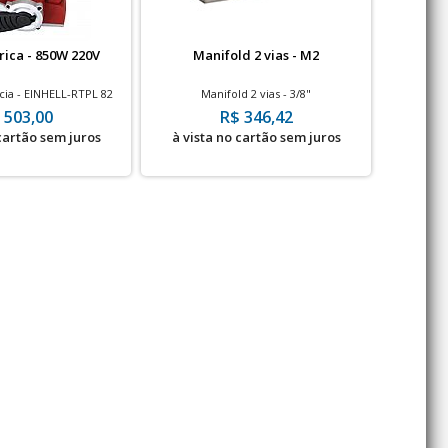
trica - 850W 220V
Manifold 2 vias - M2
Trolley
ia - EINHELL-RTPL 82
Manifold 2 vias - 3/8"
Trole 
tonelada
 503,00
R$ 346,42
 cartão sem juros
à vista no cartão sem juros
à vis