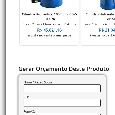
Cilindro Hidráulico 100 Ton - CDV-
Cilindro Hidráulic
100076
7515
Curso 76mm - Altura Fechado 254mm -
Curso 156mm - Altura
700bar - Dupla Ação
700ba
R$ 45.821,16
R$ 21.04
à vista no cartão sem juros
à vista no cartã
Gerar Orçamento Deste Produto
Nome/ Razão Social
CEP
Fone/Cel