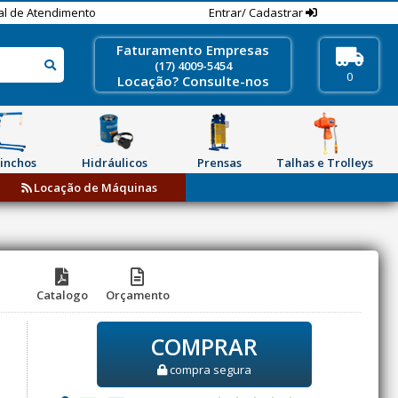
al de Atendimento
Entrar/ Cadastrar
Faturamento Empresas
(17) 4009-5454
0
Locação? Consulte-nos
inchos
Hidráulicos
Prensas
Talhas e Trolleys
Locação de Máquinas
Catalogo
Orçamento
COMPRAR
compra segura