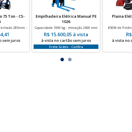
o 75 Ton - CS-
Empilhadeira Elétrica Manual PE
Plaina Elé
6
1026
 Fechado 285mm -
Capacidade 1000 kg - elevação 2600 mm
850W de Potênc
r
- com bateria
4,41
R$ 15.600,05 à vista
R$
o sem juros
à vista no cartão sem juros
à vista no
Frete Grátis - Confira