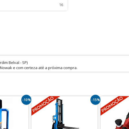
16
im Belval - SP)
e Nowak e com certeza até a próxima compra.
-10%
-15%