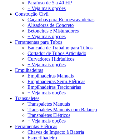
Parafuso de 5 a 40 HP
+ Veja mais opções
Construção Civil
Caçambas para Retroescavadeiras
Alisadoras de Concreto
Betoneiras e Misturadores
+ Veja mais opções
Ferramentas para Tubos
Bancada de Trabalho para Tubos
Cortador de Tubos Articulado
Curvadores Hidráulicos
+ Veja mais opções
Empilhadeiras
Empilhadeiras Manuais
Empilhadeiras Semi-Elétricas
Empilhadeiras Tracionárias
+ Veja mais opções
Transpaletes
Transpaletes Manuais
Transpaletes Manuais com Balança
Transpaletes Elétricos
+ Veja mais opções
Ferramentas Elétricas
Chaves de Impacto à Bateria
Esmerilhadeira