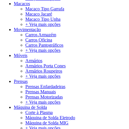
Macacos
Macaco Tipo Garrafa
Macaco Jacaré
Macaco Tipo Unha
+ Veja mais opções
Movimentação
Carros Armazém
Carros Oficina
Carros Pantográficos
+ Veja mais opções
Móveis
Armários
Armários Porta Cones
Armários Roupeiros
+ Veja mais opções
Prensas
Prensas Enfardadeiras
Prensas Manuais
Prensas Motorizadas
+ Veja mais opções
Máquina de Solda
Corte à Plasma
Máquina de Solda Eletrodo
Máquina de Solda MIG
+ Veja mais opções