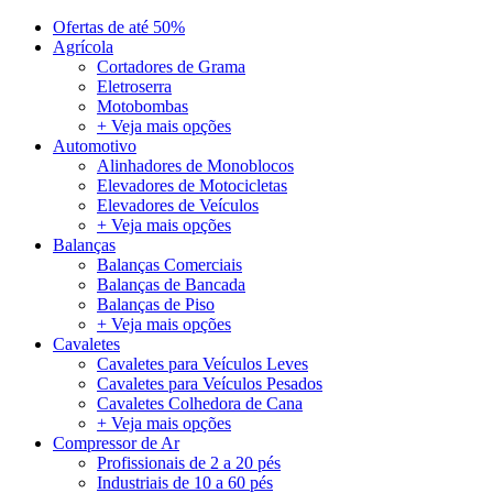
Ofertas de até 50%
Agrícola
Cortadores de Grama
Eletroserra
Motobombas
+ Veja mais opções
Automotivo
Alinhadores de Monoblocos
Elevadores de Motocicletas
Elevadores de Veículos
+ Veja mais opções
Balanças
Balanças Comerciais
Balanças de Bancada
Balanças de Piso
+ Veja mais opções
Cavaletes
Cavaletes para Veículos Leves
Cavaletes para Veículos Pesados
Cavaletes Colhedora de Cana
+ Veja mais opções
Compressor de Ar
Profissionais de 2 a 20 pés
Industriais de 10 a 60 pés