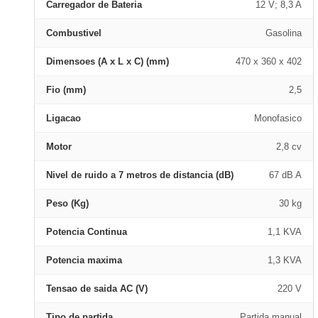
Carregador de Bateria
12 V; 8,3 A
Combustivel
Gasolina
Dimensoes (A x L x C) (mm)
470 x 360 x 402
Fio (mm)
2,5
Ligacao
Monofasico
Motor
2,8 cv
Nivel de ruido a 7 metros de distancia (dB)
67 dB A
Peso (Kg)
30 kg
Potencia Continua
1,1 KVA
Potencia maxima
1,3 KVA
Tensao de saida AC (V)
220 V
Tipo de partida
Partida manual