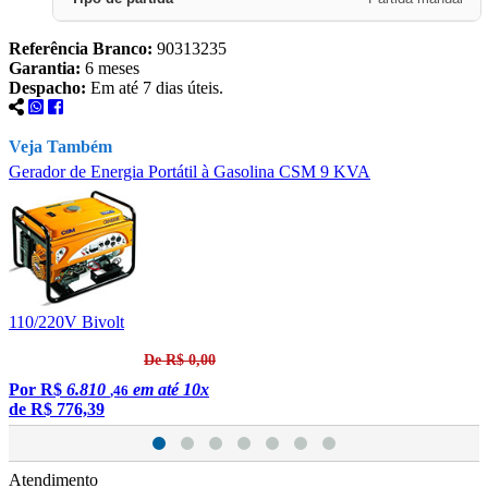
Referência Branco:
90313235
Garantia:
6 meses
Despacho:
Em até 7 dias úteis.
Veja Também
Gerador de Energia Portátil à Gasolina CSM 9 KVA
G
110/220V Bivolt
1
De R$ 0,00
Por
R$
6.810
em até 10x
,46
de
R$ 776,39
Atendimento