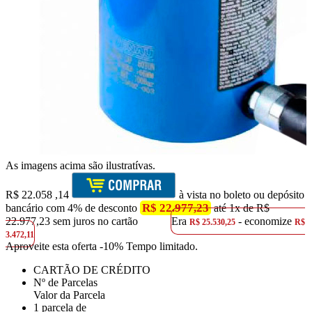
As imagens acima são ilustratívas.
R$
22.058
,14
à vista no boleto ou depósito
R$ 22.977,23
bancário com 4% de desconto
até 1x de R$
22.977,23 sem juros no cartão
Era
- economize
R$ 25.530,25
R$
3.472,11
Aproveite esta oferta
-10% Tempo limitado.
CARTÃO DE CRÉDITO
Nº de Parcelas
Valor da Parcela
1 parcela de