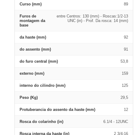
Curso (mm)
89
Furos de
entre Centros: 130 (mm) - Roscas:1/2-13
montagem da
UNC (in) - Prof. Da rosca: 14 (mm)
base
da haste (mm)
92
do assento (mm)
91
do furo central (mm)
53,8
externo (mm)
159
interno do cilindro (mm)
125
Peso (Kg)
29,5
Protuberancia do assento da haste (mm)
12
Rosca do colarinho (in)
6.1/4 - 12UNC
Rosca interna da haste (in)
2 3/4-16