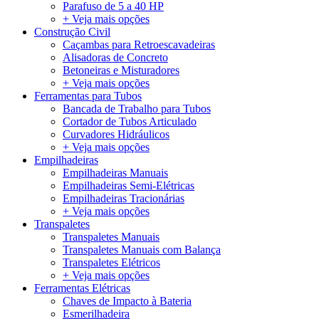
Parafuso de 5 a 40 HP
+ Veja mais opções
Construção Civil
Caçambas para Retroescavadeiras
Alisadoras de Concreto
Betoneiras e Misturadores
+ Veja mais opções
Ferramentas para Tubos
Bancada de Trabalho para Tubos
Cortador de Tubos Articulado
Curvadores Hidráulicos
+ Veja mais opções
Empilhadeiras
Empilhadeiras Manuais
Empilhadeiras Semi-Elétricas
Empilhadeiras Tracionárias
+ Veja mais opções
Transpaletes
Transpaletes Manuais
Transpaletes Manuais com Balança
Transpaletes Elétricos
+ Veja mais opções
Ferramentas Elétricas
Chaves de Impacto à Bateria
Esmerilhadeira