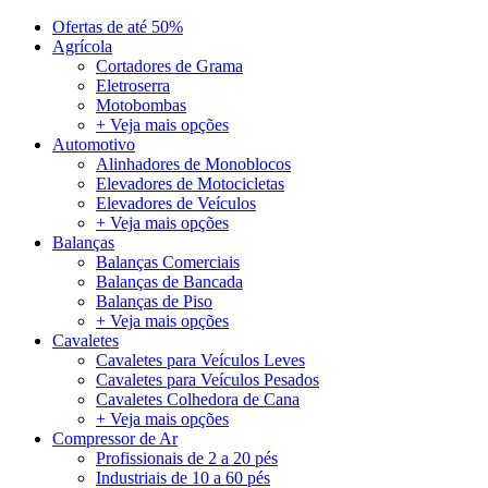
Ofertas de até 50%
Agrícola
Cortadores de Grama
Eletroserra
Motobombas
+ Veja mais opções
Automotivo
Alinhadores de Monoblocos
Elevadores de Motocicletas
Elevadores de Veículos
+ Veja mais opções
Balanças
Balanças Comerciais
Balanças de Bancada
Balanças de Piso
+ Veja mais opções
Cavaletes
Cavaletes para Veículos Leves
Cavaletes para Veículos Pesados
Cavaletes Colhedora de Cana
+ Veja mais opções
Compressor de Ar
Profissionais de 2 a 20 pés
Industriais de 10 a 60 pés