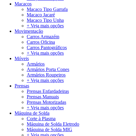
Macacos
Macaco Tipo Garrafa
Macaco Jacaré
Macaco Tipo Unha
+ Veja mais opções
Movimentação
Carros Armazém
Carros Oficina
Carros Pantográficos
+ Veja mais opções
Móveis
Armários
Armários Porta Cones
Armários Roupeiros
+ Veja mais opções
Prensas
Prensas Enfardadeiras
Prensas Manuais
Prensas Motorizadas
+ Veja mais opções
Máquina de Solda
Corte à Plasma
Máquina de Solda Eletrodo
Máquina de Solda MIG
+ Veja mais opções