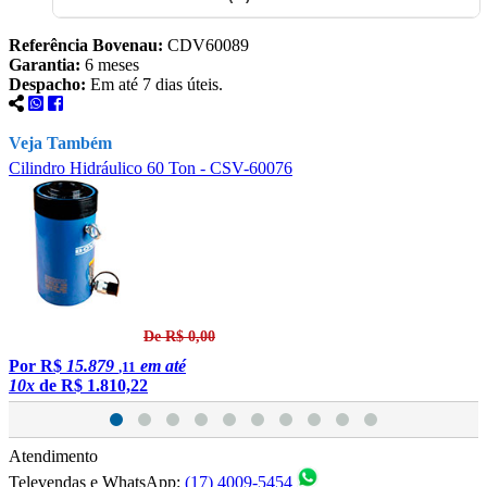
Referência Bovenau:
CDV60089
Garantia:
6 meses
Despacho:
Em até 7 dias úteis.
Veja Também
Cilindro Hidráulico 60 Ton - CSV-60076
C
De R$ 0,00
Por
R$
15.879
em até
,11
10x
de
R$ 1.810,22
1
Atendimento
Televendas e WhatsApp:
(17) 4009-5454