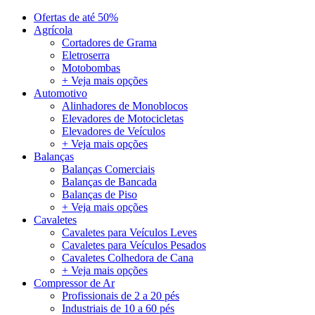
Ofertas de até 50%
Agrícola
Cortadores de Grama
Eletroserra
Motobombas
+ Veja mais opções
Automotivo
Alinhadores de Monoblocos
Elevadores de Motocicletas
Elevadores de Veículos
+ Veja mais opções
Balanças
Balanças Comerciais
Balanças de Bancada
Balanças de Piso
+ Veja mais opções
Cavaletes
Cavaletes para Veículos Leves
Cavaletes para Veículos Pesados
Cavaletes Colhedora de Cana
+ Veja mais opções
Compressor de Ar
Profissionais de 2 a 20 pés
Industriais de 10 a 60 pés