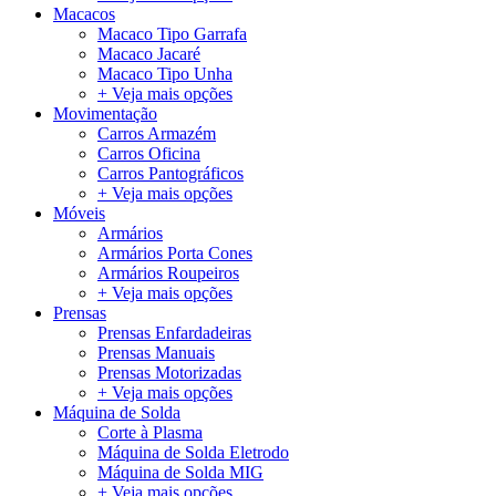
Macacos
Macaco Tipo Garrafa
Macaco Jacaré
Macaco Tipo Unha
+ Veja mais opções
Movimentação
Carros Armazém
Carros Oficina
Carros Pantográficos
+ Veja mais opções
Móveis
Armários
Armários Porta Cones
Armários Roupeiros
+ Veja mais opções
Prensas
Prensas Enfardadeiras
Prensas Manuais
Prensas Motorizadas
+ Veja mais opções
Máquina de Solda
Corte à Plasma
Máquina de Solda Eletrodo
Máquina de Solda MIG
+ Veja mais opções