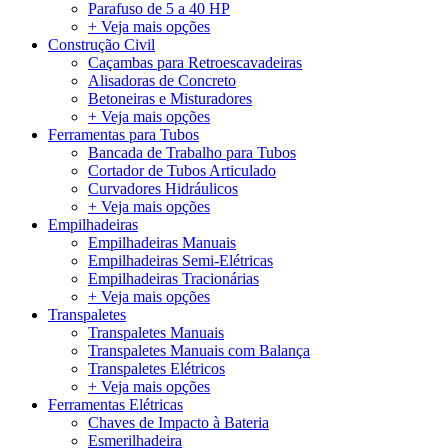
Parafuso de 5 a 40 HP
+ Veja mais opções
Construção Civil
Caçambas para Retroescavadeiras
Alisadoras de Concreto
Betoneiras e Misturadores
+ Veja mais opções
Ferramentas para Tubos
Bancada de Trabalho para Tubos
Cortador de Tubos Articulado
Curvadores Hidráulicos
+ Veja mais opções
Empilhadeiras
Empilhadeiras Manuais
Empilhadeiras Semi-Elétricas
Empilhadeiras Tracionárias
+ Veja mais opções
Transpaletes
Transpaletes Manuais
Transpaletes Manuais com Balança
Transpaletes Elétricos
+ Veja mais opções
Ferramentas Elétricas
Chaves de Impacto à Bateria
Esmerilhadeira