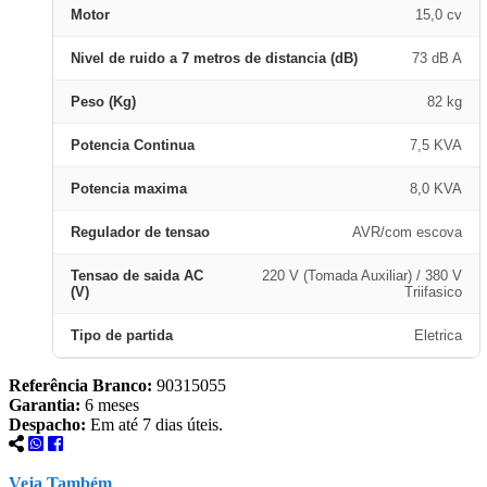
Motor
15,0 cv
Nivel de ruido a 7 metros de distancia (dB)
73 dB A
Peso (Kg)
82 kg
Potencia Continua
7,5 KVA
Potencia maxima
8,0 KVA
Regulador de tensao
AVR/com escova
Tensao de saida AC
220 V (Tomada Auxiliar) / 380 V
(V)
Triifasico
Tipo de partida
Eletrica
Referência Branco:
90315055
Garantia:
6 meses
Despacho:
Em até 7 dias úteis.
Veja Também