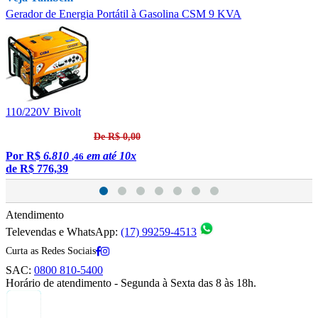
Gerador de Energia Portátil à Gasolina CSM 9 KVA
G
110/220V Bivolt
1
De R$ 0,00
Por
R$
6.810
em até 10x
,46
de
R$ 776,39
Atendimento
Televendas e WhatsApp:
(17) 99259-4513
Curta as Redes Sociais
SAC:
0800 810-5400
Horário de atendimento - Segunda à Sexta das 8 às 18h.