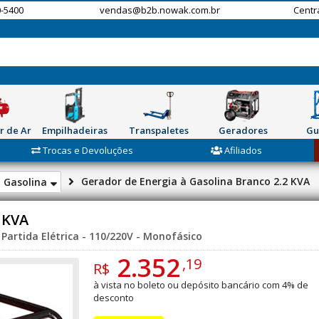
-5400
vendas@b2b.nowak.com.br
Centr
r de Ar
Empilhadeiras
Transpaletes
Geradores
Gu
Trocas e Devoluções
Afiliados
Gerador de Energia à Gasolina Branco 2.2 KVA
à Gasolina
 KVA
Partida Elétrica - 110/220V - Monofásico
2.352
,19
R$
à vista no boleto ou depósito bancário com 4% de
desconto