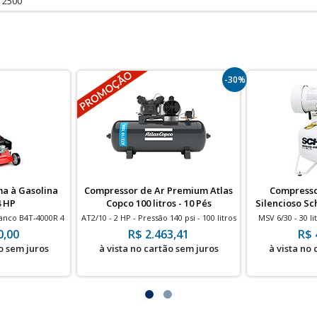
 2500
-30%
a à Gasolina
Compressor de Ar Premium Atlas
Compresso
4 HP
Copco 100 litros - 10 Pés
Silencioso Sch
anco B4T-4000R 4
AT2/10 - 2 HP - Pressão 140 psi - 100 litros
MSV 6/30 - 30 li
 Roda Pequena
- 10 pés - IP 21 - Motor Aberto
0,00
R$ 2.463,41
R$ 
o sem juros
à vista no cartão sem juros
à vista no