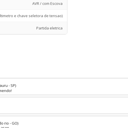
AVR / com Escova
ltimetro e chave seletora de tensao)
Partida eletrica
uru - SP)
omendo!
o rio - GO)