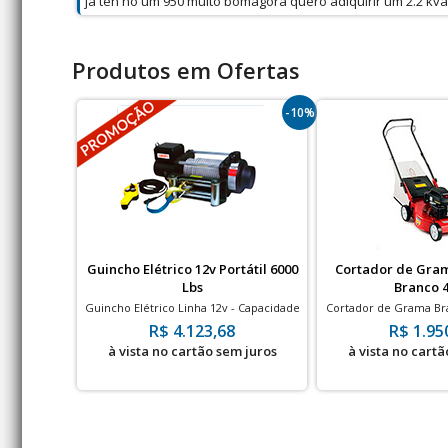
ja ten ho um 950 muito bomagora quero adiquirir um 2.2 kva
Produtos em Ofertas
-10%
Guincho Elétrico 12v Portátil 6000
Cortador de Gram
Lbs
Branco 
Guincho Elétrico Linha 12v - Capacidade
Cortador de Grama Br
de até 6000 lbs
HP - Corte 46 cm -
R$ 4.123,68
R$ 1.95
à vista no cartão sem juros
à vista no cartã