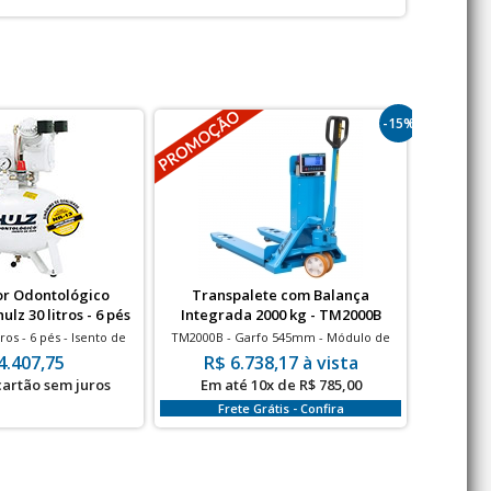
-15%
r Odontológico
Transpalete com Balança
Talha E
ulz 30 litros - 6 pés
Integrada 2000 kg - TM2000B
me
tros - 6 pés - Isento de
TM2000B - Garfo 545mm - Módulo de
Capacidad
Óleo
Pesagem Aprovado pelo Inmetro, com
4.407,75
R$ 6.738,17 à vista
Visor Digital
 cartão sem juros
Em até 10x de R$ 785,00
à vis
Frete Grátis - Confira