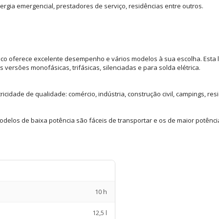
energia emergencial, prestadores de serviço, residências entre outros.
nco oferece excelente desempenho e vários modelos à sua escolha. Esta
as versões monofásicas, trifásicas, silenciadas e para solda elétrica.
idade de qualidade: comércio, indústria, construção civil, campings, resi
los de baixa potência são fáceis de transportar e os de maior potência,
10 h
12,5 l