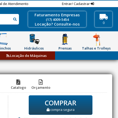
al de Atendimento
Entrar/ Cadastrar
Faturamento Empresas
(17) 4009-5454
0
Locação? Consulte-nos
inchos
Hidráulicos
Prensas
Talhas e Trolleys
Locação de Máquinas
Catalogo
Orçamento
COMPRAR
compra segura