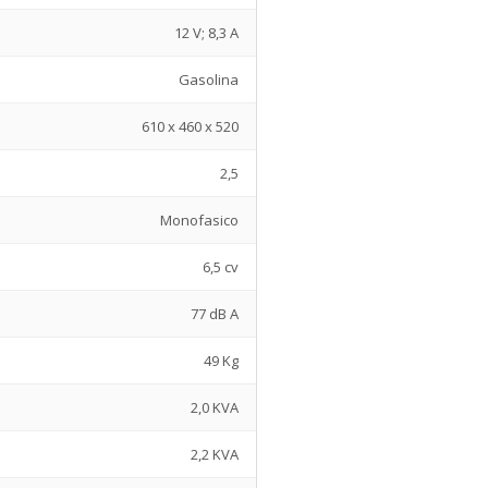
12 V; 8,3 A
Gasolina
610 x 460 x 520
2,5
Monofasico
6,5 cv
77 dB A
49 Kg
2,0 KVA
2,2 KVA