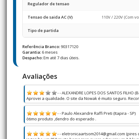
Regulador de tensao
Tensao de saida AC (V)
110V / 220V (Com vo
Tipo de partida
Referência Branco:
90317120
Garantia:
6 meses
Despacho:
Em até 7 dias úteis.
Avaliações
- - ALEXANDRE LOPES DOS SANTOS FILHO (Ba
Aprovei a qualidade. O site da Nowak é muito seguro. Rec
- - Paulo Alexandre Raffi Preti (Itapira - SP)
òtimo produto ,dendro do esperado .
- - eletronicaartsom2014@gmail.com (pires d