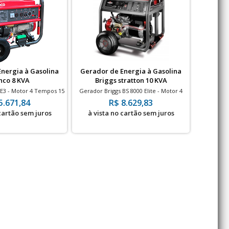
nergia à Gasolina
Gerador de Energia à Gasolina
Gerador
nco 8 KVA
Briggs stratton 10 KVA
E3 - Motor 4 Tempos 15
Gerador Briggs BS 8000 Elite - Motor 4
Gerador S
rtida Elétrica
Tempos 13.5 HP - Partida Elétrica
Gaso
5.671,84
R$ 8.629,83
Soli
 cartão sem juros
à vista no cartão sem juros