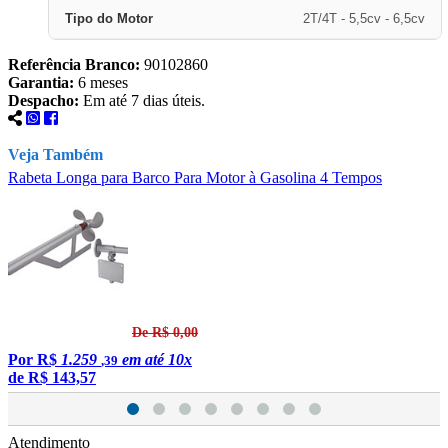
Tipo do Motor
2T/4T - 5,5cv - 6,5cv
Referência Branco:
90102860
Garantia:
6 meses
Despacho:
Em até 7 dias úteis.
Veja Também
Rabeta Longa para Barco Para Motor à Gasolina 4 Tempos
R
De R$ 0,00
Por
R$
1.259
em até 10x
,39
de
R$ 143,57
Atendimento