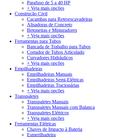
Parafuso de 5 a 40 HP
+ Veja mais opções
Construção Civil
Caçambas para Retroescavadeiras
Alisadoras de Concreto
Betoneiras e Misturadores
+ Veja mais opções
Ferramentas para Tubos
Bancada de Trabalho para Tubos
Cortador de Tubos Articulado
Curvadores Hidráulicos
+ Veja mais opções
Empilhadeiras
Empilhadeiras Manuais
Empilhadeiras Semi-Elétricas
Empilhadeiras Tracionárias
+ Veja mais opções
Transpaletes
Transpaletes Manuais
Transpaletes Manuais com Balança
Transpaletes Elétricos
+ Veja mais opções
Ferramentas Elétricas
Chaves de Impacto à Bateria
Esmerilhadeira