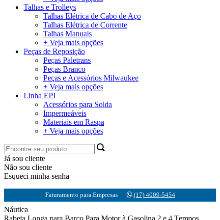
Talhas e Trolleys
Talhas Elétrica de Cabo de Aço
Talhas Elétrica de Corrente
Talhas Manuais
+ Veja mais opções
Peças de Reposição
Peças Paletrans
Peças Branco
Peças e Acessórios Milwaukee
+ Veja mais opções
Linha EPI
Acessórios para Solda
Impermeáveis
Materiais em Raspa
+ Veja mais opções
Já sou cliente
Não sou cliente
Esqueci minha senha
Faturamento para Empresas
(17) 4009-5454
Náutica
Rabeta Longa para Barco Para Motor à Gasolina 2 e 4 Tempos