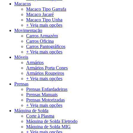
Macacos
Macaco Tipo Garrafa
Macaco Jacaré
Macaco Tipo Unha
+ Veja mais opções
Movimentação
Carros Armazém
Carros Oficina
Carros Pantográficos
+ Veja mais opções
Móveis
Armários
Armários Porta Cones
Armários Roupeiros
+ Veja mais opções
Prensas
Prensas Enfardadeiras
Prensas Manuais
Prensas Motorizadas
+ Veja mais opções
Máquina de Solda
Corte à Plasma
Máquina de Solda Eletrodo
Máquina de Solda MIG
+ Veja mais opções