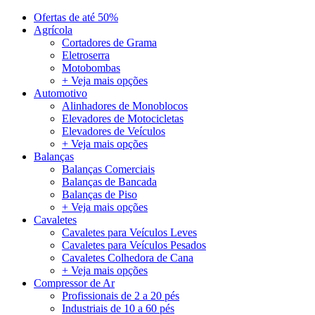
Ofertas de até 50%
Agrícola
Cortadores de Grama
Eletroserra
Motobombas
+ Veja mais opções
Automotivo
Alinhadores de Monoblocos
Elevadores de Motocicletas
Elevadores de Veículos
+ Veja mais opções
Balanças
Balanças Comerciais
Balanças de Bancada
Balanças de Piso
+ Veja mais opções
Cavaletes
Cavaletes para Veículos Leves
Cavaletes para Veículos Pesados
Cavaletes Colhedora de Cana
+ Veja mais opções
Compressor de Ar
Profissionais de 2 a 20 pés
Industriais de 10 a 60 pés