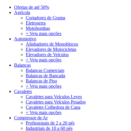
Ofertas de até 50%
Agrícola
Cortadores de Grama
Eletroserra
Motobombas
+ Veja mais opções
Automotivo
Alinhadores de Monoblocos
Elevadores de Motocicletas
Elevadores de Veículos
+ Veja mais opções
Balanças
Balanças Comerciais
Balanças de Bancada
Balanças de Piso
+ Veja mais opções
Cavaletes
Cavaletes para Veículos Leves
Cavaletes para Veículos Pesados
Cavaletes Colhedora de Cana
+ Veja mais opções
Compressor de Ar
Profissionais de 2 a 20 pés
Industriais de 10 a 60 pés