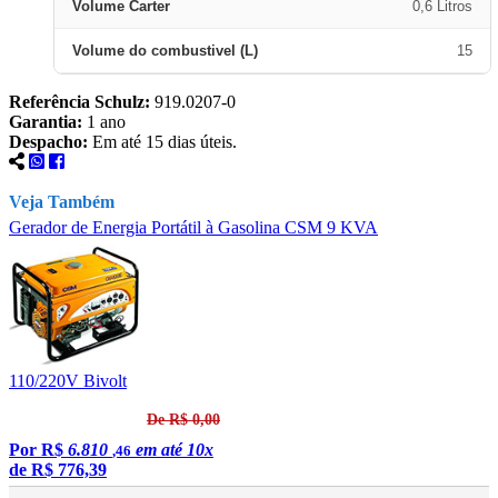
Volume Carter
0,6 Litros
Volume do combustivel (L)
15
Referência Schulz:
919.0207-0
Garantia:
1 ano
Despacho:
Em até 15 dias úteis.
Veja Também
Gerador de Energia Portátil à Gasolina CSM 9 KVA
G
110/220V Bivolt
1
De R$ 0,00
Por
R$
6.810
em até 10x
,46
de
R$ 776,39