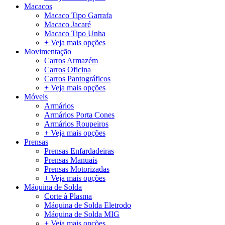
Macacos
Macaco Tipo Garrafa
Macaco Jacaré
Macaco Tipo Unha
+ Veja mais opções
Movimentação
Carros Armazém
Carros Oficina
Carros Pantográficos
+ Veja mais opções
Móveis
Armários
Armários Porta Cones
Armários Roupeiros
+ Veja mais opções
Prensas
Prensas Enfardadeiras
Prensas Manuais
Prensas Motorizadas
+ Veja mais opções
Máquina de Solda
Corte à Plasma
Máquina de Solda Eletrodo
Máquina de Solda MIG
+ Veja mais opções