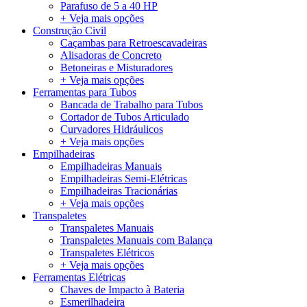
Parafuso de 5 a 40 HP
+ Veja mais opções
Construção Civil
Caçambas para Retroescavadeiras
Alisadoras de Concreto
Betoneiras e Misturadores
+ Veja mais opções
Ferramentas para Tubos
Bancada de Trabalho para Tubos
Cortador de Tubos Articulado
Curvadores Hidráulicos
+ Veja mais opções
Empilhadeiras
Empilhadeiras Manuais
Empilhadeiras Semi-Elétricas
Empilhadeiras Tracionárias
+ Veja mais opções
Transpaletes
Transpaletes Manuais
Transpaletes Manuais com Balança
Transpaletes Elétricos
+ Veja mais opções
Ferramentas Elétricas
Chaves de Impacto à Bateria
Esmerilhadeira