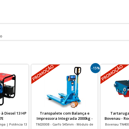
do
-15%
à Diesel 13 HP
Transpalete com Balança e
Tartaruga
7E
Impressora Integrada 2000kg -
Bovenau - Ro
TM2000B
pa | Potência 13
TM2000B - Garfo 545mm - Módulo de
Bovenau TN4001
artida Elétrica
Pesagem Aprovado pelo Inmetro, com
Nacional 4 Ton 