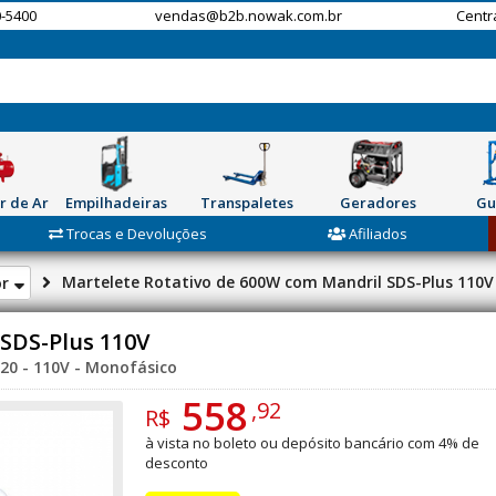
-5400
vendas@b2b.nowak.com.br
Centr
r de Ar
Empilhadeiras
Transpaletes
Geradores
Gu
Trocas e Devoluções
Afiliados
Martelete Rotativo de 600W com Mandril SDS-Plus 110V
or
SDS-Plus 110V
20 - 110V - Monofásico
558
,92
R$
à vista no boleto ou depósito bancário com 4% de
desconto