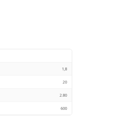
1,8
20
2.80
600