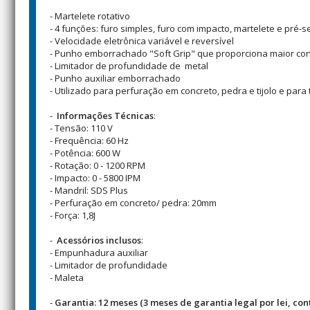
- Martelete rotativo
- 4 funções: furo simples, furo com impacto, martelete e pré-s
- Velocidade eletrônica variável e reversível
- Punho emborrachado "Soft Grip" que proporciona maior co
- Limitador de profundidade de metal
- Punho auxiliar emborrachado
- Utilizado para perfuração em concreto, pedra e tijolo e para
-
Informações Técnicas
:
- Tensão: 110 V
- Frequência: 60 Hz
- Potência: 600 W
- Rotação: 0 - 1200 RPM
- Impacto: 0 - 5800 IPM
- Mandril: SDS Plus
- Perfuração em concreto/ pedra: 20mm
- Força: 1,8J
-
Acessórios inclusos
:
- Empunhadura auxiliar
- Limitador de profundidade
- Maleta
-
Garantia: 12 meses (3 meses de garantia legal por lei, co