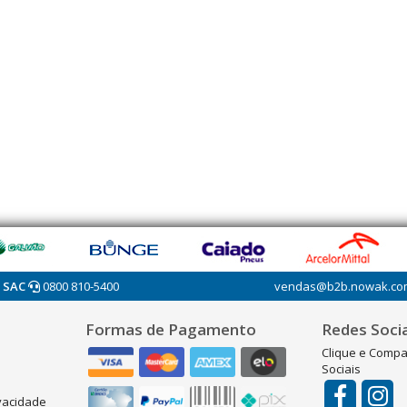
SAC
0800 810-5400
vendas@b2b.nowak.co
Formas de Pagamento
Redes Socia
Clique e Compa
Sociais
ivacidade