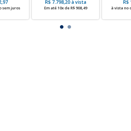
2,97
R$ 7.798,20 à vista
R$ 
Visor Digital
o sem juros
Em até 10x de R$ 908,49
à vista no