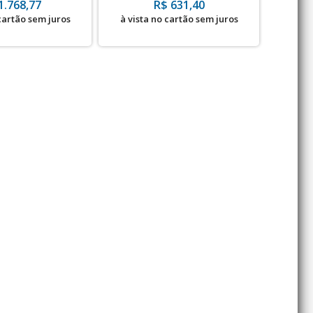
1.768,77
R$ 631,40
 cartão sem juros
à vista no cartão sem juros
à vis