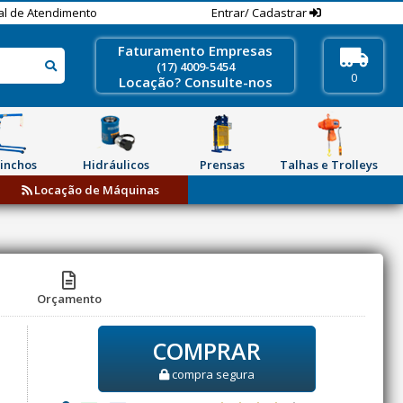
al de Atendimento
Entrar/ Cadastrar
Faturamento Empresas
(17) 4009-5454
0
Locação? Consulte-nos
inchos
Hidráulicos
Prensas
Talhas e Trolleys
Locação de Máquinas
Orçamento
COMPRAR
compra segura