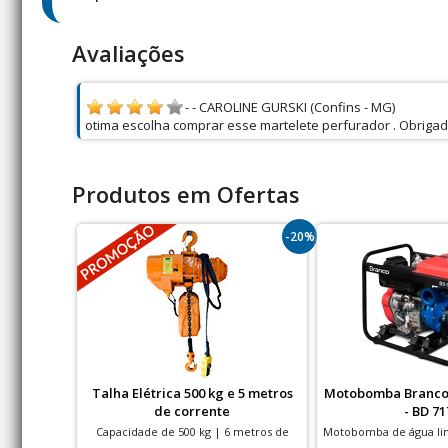
Avaliações
- - CAROLINE GURSKI (Confins - MG)
otima escolha comprar esse martelete perfurador . Obriga
Produtos em Ofertas
-20%
Talha Elétrica 500 kg e 5 metros
Motobomba Branco 
de corrente
- BD 71
Capacidade de 500 kg | 6 metros de
Motobomba de água lim
Corrente
HP | 3" Centrífuga P