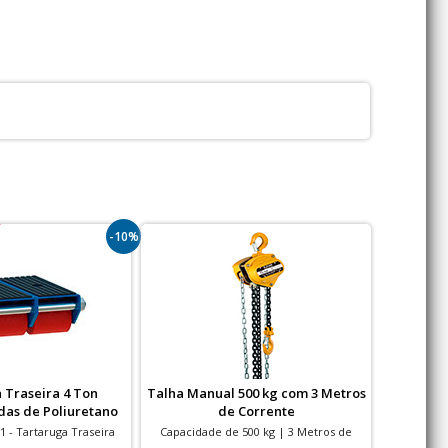
-10%
 Traseira 4 Ton
Talha Manual 500 kg com 3 Metros
Tarta
das de Poliuretano
de Corrente
Boven
 - Tartaruga Traseira
Capacidade de 500 kg | 3 Metros de
Bovenau T
- Rodas de Poliuretano
Corrente
Nacion