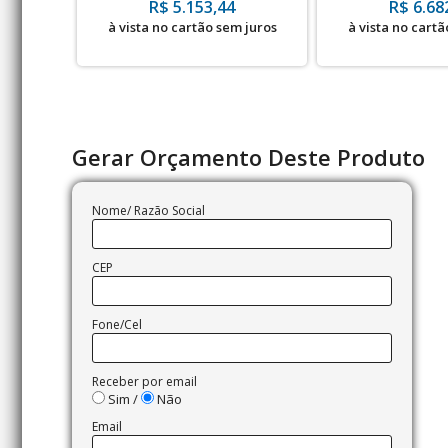
R$ 5.153,44
R$ 6.68
à vista no cartão sem juros
à vista no cartã
Gerar Orçamento Deste Produto
Nome/ Razão Social
CEP
Fone/Cel
Receber por email
Sim /
Não
Email