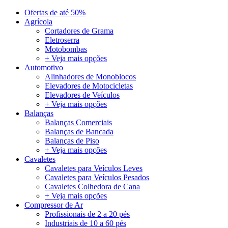
Ofertas de até 50%
Agrícola
Cortadores de Grama
Eletroserra
Motobombas
+ Veja mais opções
Automotivo
Alinhadores de Monoblocos
Elevadores de Motocicletas
Elevadores de Veículos
+ Veja mais opções
Balanças
Balanças Comerciais
Balanças de Bancada
Balanças de Piso
+ Veja mais opções
Cavaletes
Cavaletes para Veículos Leves
Cavaletes para Veículos Pesados
Cavaletes Colhedora de Cana
+ Veja mais opções
Compressor de Ar
Profissionais de 2 a 20 pés
Industriais de 10 a 60 pés