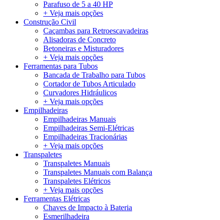
Parafuso de 5 a 40 HP
+ Veja mais opções
Construção Civil
Caçambas para Retroescavadeiras
Alisadoras de Concreto
Betoneiras e Misturadores
+ Veja mais opções
Ferramentas para Tubos
Bancada de Trabalho para Tubos
Cortador de Tubos Articulado
Curvadores Hidráulicos
+ Veja mais opções
Empilhadeiras
Empilhadeiras Manuais
Empilhadeiras Semi-Elétricas
Empilhadeiras Tracionárias
+ Veja mais opções
Transpaletes
Transpaletes Manuais
Transpaletes Manuais com Balança
Transpaletes Elétricos
+ Veja mais opções
Ferramentas Elétricas
Chaves de Impacto à Bateria
Esmerilhadeira