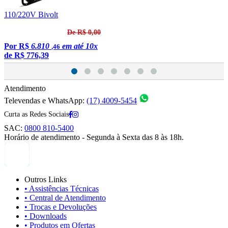
110/220V Bivolt
1
De R$ 0,00
Por
R$
6.810
em até 10x
,46
de
R$ 776,39
Atendimento
Televendas e WhatsApp:
(17) 4009-5454
Curta as Redes Sociais
SAC:
0800 810-5400
Horário de atendimento - Segunda à Sexta das 8 às 18h.
Outros Links
• Assistências Técnicas
• Central de Atendimento
• Trocas e Devoluções
• Downloads
• Produtos em Ofertas