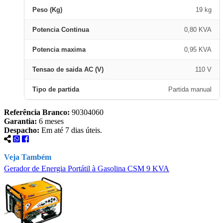
Peso (Kg)
19 kg
Potencia Continua
0,80 KVA
Potencia maxima
0,95 KVA
Tensao de saida AC (V)
110 V
Tipo de partida
Partida manual
Referência Branco:
90304060
Garantia:
6 meses
Despacho:
Em até 7 dias úteis.
Veja Também
Gerador de Energia Portátil à Gasolina CSM 9 KVA
G