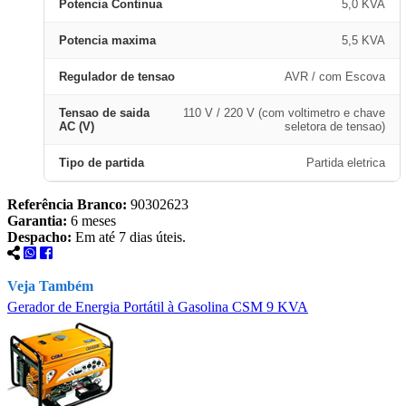
Potencia Continua
5,0 KVA
Potencia maxima
5,5 KVA
Regulador de tensao
AVR / com Escova
Tensao de saida
110 V / 220 V (com voltimetro e chave
AC (V)
seletora de tensao)
Tipo de partida
Partida eletrica
Referência Branco:
90302623
Garantia:
6 meses
Despacho:
Em até 7 dias úteis.
Veja Também
Gerador de Energia Portátil à Gasolina CSM 9 KVA
G