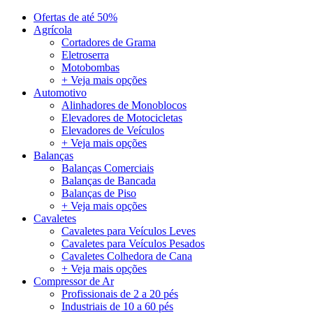
Ofertas de até 50%
Agrícola
Cortadores de Grama
Eletroserra
Motobombas
+ Veja mais opções
Automotivo
Alinhadores de Monoblocos
Elevadores de Motocicletas
Elevadores de Veículos
+ Veja mais opções
Balanças
Balanças Comerciais
Balanças de Bancada
Balanças de Piso
+ Veja mais opções
Cavaletes
Cavaletes para Veículos Leves
Cavaletes para Veículos Pesados
Cavaletes Colhedora de Cana
+ Veja mais opções
Compressor de Ar
Profissionais de 2 a 20 pés
Industriais de 10 a 60 pés