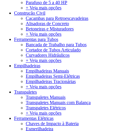
Parafuso de 5 a 40 HP
+ Veja mais opções
Construção Civil
Caçambas para Retroescavadeiras
Alisadoras de Concreto
Betoneiras e Misturadores
+ Veja mais opções
Ferramentas para Tubos
Bancada de Trabalho para Tubos
Cortador de Tubos Articulado
Curvadores Hidráulicos
+ Veja mais opções
Empilhadeiras
Empilhadeiras Manuais
Empilhadeiras Semi-Elétricas
Empilhadeiras Tracionárias
+ Veja mais opções
Transpaletes
Transpaletes Manuais
Transpaletes Manuais com Balança
Transpaletes Elétricos
+ Veja mais opções
Ferramentas Elétricas
Chaves de Impacto à Bateria
Esmerilhadeira