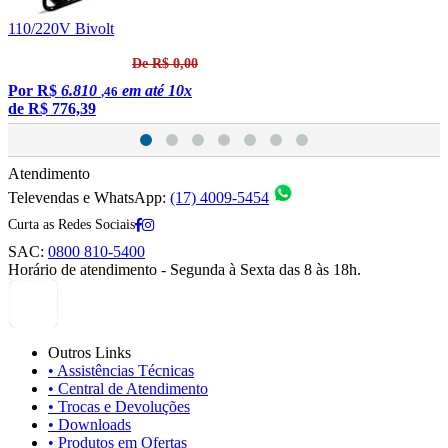
110/220V Bivolt
1
De R$ 0,00
Por
R$
6.810
em até 10x
,46
de
R$ 776,39
Atendimento
Televendas e WhatsApp:
(17) 4009-5454
Curta as Redes Sociais
SAC:
0800 810-5400
Horário de atendimento - Segunda à Sexta das 8 às 18h.
Outros Links
• Assistências Técnicas
• Central de Atendimento
• Trocas e Devoluções
• Downloads
• Produtos em Ofertas