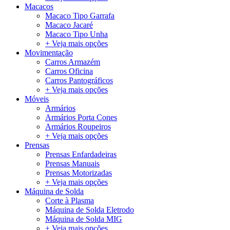
Macacos
Macaco Tipo Garrafa
Macaco Jacaré
Macaco Tipo Unha
+ Veja mais opções
Movimentação
Carros Armazém
Carros Oficina
Carros Pantográficos
+ Veja mais opções
Móveis
Armários
Armários Porta Cones
Armários Roupeiros
+ Veja mais opções
Prensas
Prensas Enfardadeiras
Prensas Manuais
Prensas Motorizadas
+ Veja mais opções
Máquina de Solda
Corte à Plasma
Máquina de Solda Eletrodo
Máquina de Solda MIG
+ Veja mais opções