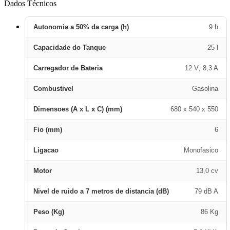
Dados Técnicos
Autonomia a 50% da carga (h)
9 h
Capacidade do Tanque
25 l
Carregador de Bateria
12 V; 8,3 A
Combustivel
Gasolina
Dimensoes (A x L x C) (mm)
680 x 540 x 550
Fio (mm)
6
Ligacao
Monofasico
Motor
13,0 cv
Nivel de ruido a 7 metros de distancia (dB)
79 dB A
Peso (Kg)
86 Kg