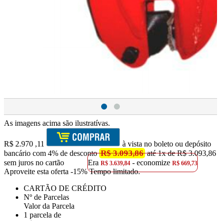
As imagens acima são ilustratívas.
R$
2.970
,11
à vista no boleto ou depósito
R$ 3.093,86
bancário com 4% de desconto
até 1x de R$ 3.093,86
sem juros no cartão
Era
- economize
R$ 3.639,84
R$ 669,73
Aproveite esta oferta
-15% Tempo limitado.
CARTÃO DE CRÉDITO
Nº de Parcelas
Valor da Parcela
1 parcela de