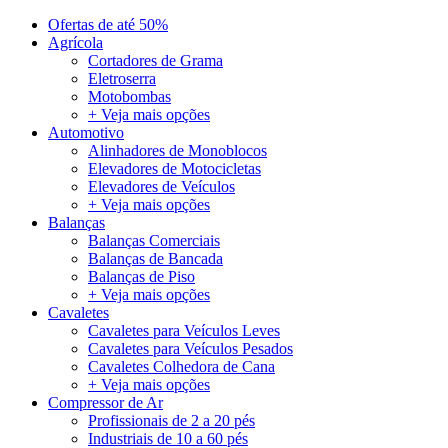
Ofertas de até 50%
Agrícola
Cortadores de Grama
Eletroserra
Motobombas
+ Veja mais opções
Automotivo
Alinhadores de Monoblocos
Elevadores de Motocicletas
Elevadores de Veículos
+ Veja mais opções
Balanças
Balanças Comerciais
Balanças de Bancada
Balanças de Piso
+ Veja mais opções
Cavaletes
Cavaletes para Veículos Leves
Cavaletes para Veículos Pesados
Cavaletes Colhedora de Cana
+ Veja mais opções
Compressor de Ar
Profissionais de 2 a 20 pés
Industriais de 10 a 60 pés