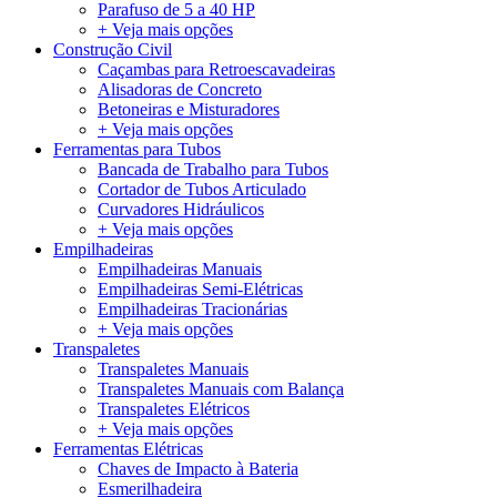
Parafuso de 5 a 40 HP
+ Veja mais opções
Construção Civil
Caçambas para Retroescavadeiras
Alisadoras de Concreto
Betoneiras e Misturadores
+ Veja mais opções
Ferramentas para Tubos
Bancada de Trabalho para Tubos
Cortador de Tubos Articulado
Curvadores Hidráulicos
+ Veja mais opções
Empilhadeiras
Empilhadeiras Manuais
Empilhadeiras Semi-Elétricas
Empilhadeiras Tracionárias
+ Veja mais opções
Transpaletes
Transpaletes Manuais
Transpaletes Manuais com Balança
Transpaletes Elétricos
+ Veja mais opções
Ferramentas Elétricas
Chaves de Impacto à Bateria
Esmerilhadeira