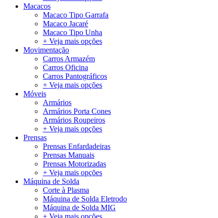
Macacos
Macaco Tipo Garrafa
Macaco Jacaré
Macaco Tipo Unha
+ Veja mais opções
Movimentação
Carros Armazém
Carros Oficina
Carros Pantográficos
+ Veja mais opções
Móveis
Armários
Armários Porta Cones
Armários Roupeiros
+ Veja mais opções
Prensas
Prensas Enfardadeiras
Prensas Manuais
Prensas Motorizadas
+ Veja mais opções
Máquina de Solda
Corte à Plasma
Máquina de Solda Eletrodo
Máquina de Solda MIG
+ Veja mais opções