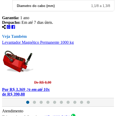
Diametro do cabo (mm)
1,1/8 a 1,3/8
Garantia:
1 ano
Despacho:
Em até 7 dias úteis.
Veja Também
Levantador Magnético Permanente 1000 kg
L
De R$ 0,00
Por
R$
3.369
em até 10x
,70
de
R$ 390,88
Atendimento