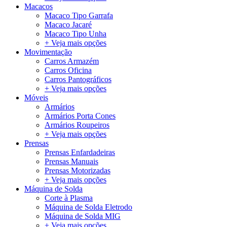
Macacos
Macaco Tipo Garrafa
Macaco Jacaré
Macaco Tipo Unha
+ Veja mais opções
Movimentação
Carros Armazém
Carros Oficina
Carros Pantográficos
+ Veja mais opções
Móveis
Armários
Armários Porta Cones
Armários Roupeiros
+ Veja mais opções
Prensas
Prensas Enfardadeiras
Prensas Manuais
Prensas Motorizadas
+ Veja mais opções
Máquina de Solda
Corte à Plasma
Máquina de Solda Eletrodo
Máquina de Solda MIG
+ Veja mais opções