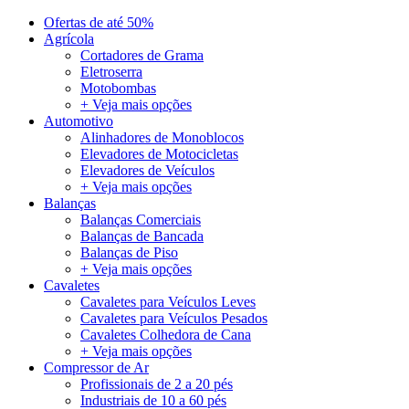
Ofertas de até 50%
Agrícola
Cortadores de Grama
Eletroserra
Motobombas
+ Veja mais opções
Automotivo
Alinhadores de Monoblocos
Elevadores de Motocicletas
Elevadores de Veículos
+ Veja mais opções
Balanças
Balanças Comerciais
Balanças de Bancada
Balanças de Piso
+ Veja mais opções
Cavaletes
Cavaletes para Veículos Leves
Cavaletes para Veículos Pesados
Cavaletes Colhedora de Cana
+ Veja mais opções
Compressor de Ar
Profissionais de 2 a 20 pés
Industriais de 10 a 60 pés