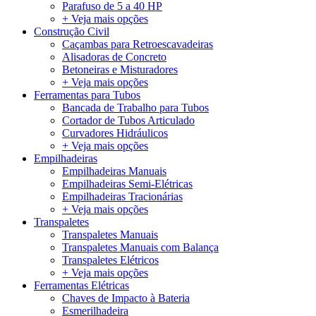
Parafuso de 5 a 40 HP
+ Veja mais opções
Construção Civil
Caçambas para Retroescavadeiras
Alisadoras de Concreto
Betoneiras e Misturadores
+ Veja mais opções
Ferramentas para Tubos
Bancada de Trabalho para Tubos
Cortador de Tubos Articulado
Curvadores Hidráulicos
+ Veja mais opções
Empilhadeiras
Empilhadeiras Manuais
Empilhadeiras Semi-Elétricas
Empilhadeiras Tracionárias
+ Veja mais opções
Transpaletes
Transpaletes Manuais
Transpaletes Manuais com Balança
Transpaletes Elétricos
+ Veja mais opções
Ferramentas Elétricas
Chaves de Impacto à Bateria
Esmerilhadeira