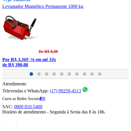
Levantador Magnético Permanente 1000 kg
L
De R$ 0,00
Por
R$
3.369
em até 10x
,70
de
R$ 390,88
Atendimento
Televendas e WhatsApp:
(17) 99259-4513
Curta as Redes Sociais
SAC:
0800 810-5400
Horário de atendimento - Segunda à Sexta das 8 às 18h.