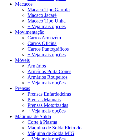
Macacos
Macaco Tipo Garrafa
Macaco Jacaré
Macaco Tipo Unha
+ Veja mais opções
Movimentação
Carros Armazém
Carros Oficina
Carros Pantográficos
+ Veja mais opções
Móveis
Armários
Armários Porta Cones
Armários Roupeiros
+ Veja mais opções
Prensas
Prensas Enfardadeiras
Prensas Manuais
Prensas Motorizadas
+ Veja mais opções
Máquina de Solda
Corte à Plasma
Máquina de Solda Eletrodo
Máquina de Solda MIG
+ Veja mais opções