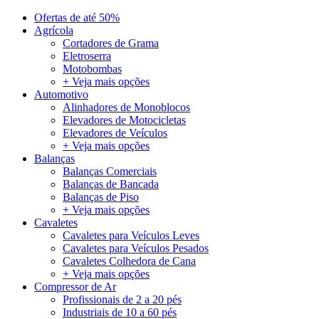
Ofertas de até 50%
Agrícola
Cortadores de Grama
Eletroserra
Motobombas
+ Veja mais opções
Automotivo
Alinhadores de Monoblocos
Elevadores de Motocicletas
Elevadores de Veículos
+ Veja mais opções
Balanças
Balanças Comerciais
Balanças de Bancada
Balanças de Piso
+ Veja mais opções
Cavaletes
Cavaletes para Veículos Leves
Cavaletes para Veículos Pesados
Cavaletes Colhedora de Cana
+ Veja mais opções
Compressor de Ar
Profissionais de 2 a 20 pés
Industriais de 10 a 60 pés