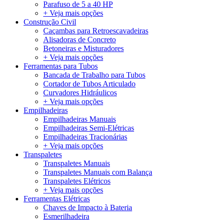
Parafuso de 5 a 40 HP
+ Veja mais opções
Construção Civil
Caçambas para Retroescavadeiras
Alisadoras de Concreto
Betoneiras e Misturadores
+ Veja mais opções
Ferramentas para Tubos
Bancada de Trabalho para Tubos
Cortador de Tubos Articulado
Curvadores Hidráulicos
+ Veja mais opções
Empilhadeiras
Empilhadeiras Manuais
Empilhadeiras Semi-Elétricas
Empilhadeiras Tracionárias
+ Veja mais opções
Transpaletes
Transpaletes Manuais
Transpaletes Manuais com Balança
Transpaletes Elétricos
+ Veja mais opções
Ferramentas Elétricas
Chaves de Impacto à Bateria
Esmerilhadeira