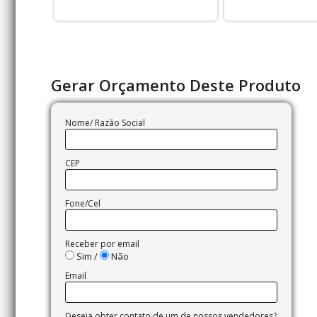
Gerar Orçamento Deste Produto
Nome/ Razão Social
CEP
Fone/Cel
Receber por email
Sim /
Não
Email
Deseja obter contato de um de nossos vendedores?