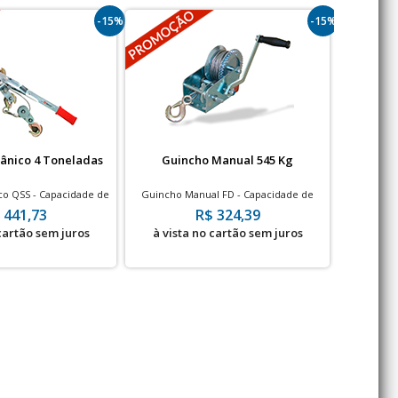
-15%
-15%
ânico 4 Toneladas
Guincho Manual 545 Kg
Guinch
o QSS - Capacidade de
Guincho Manual FD - Capacidade de
Guincho d
nto 19.6 kN
Içamento 1200 lbs
KG 
 441,73
R$ 324,39
 cartão sem juros
à vista no cartão sem juros
à vis