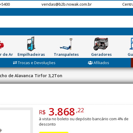
-5400
vendas@b2b.nowak.com.br
Centr
r de Ar
Empilhadeiras
Transpaletes
Geradores
Gu
Trocas e Devoluções
Afiliados
cho de Alavanca Tirfor 3,2Ton
3.868
,22
R$
à vista no boleto ou depósito bancário com 4% de
desconto