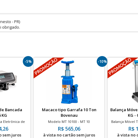
nesto - PR)
i obrigado.
-5%
-10%
 de Bancada
Macaco tipo Garrafa 10 Ton
Balança Móvel
6 KG
Bovenau
KG -
a Eletrônica de
Modelo MT 10100 - MT 10
Balança Móvel T
divisão de 1g
KG com divi
4,26
R$ 565,06
R$ 
E
o sem juros
à vista no cartão sem juros
à vista no