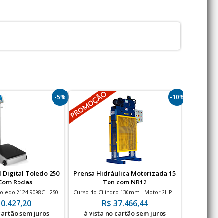
-5%
-10%
 Digital Toledo 250
Prensa Hidráulica Motorizada 15
Guinch
 Com Rodas
Ton com NR12
Dob
oledo 2124 9098C - 250
Curso do Cilindro 130mm - Motor 2HP -
Guincho 
são de 50g | Rodas
com NR12
10.427,20
R$ 37.466,44
mbutidas
 cartão sem juros
à vista no cartão sem juros
à vis