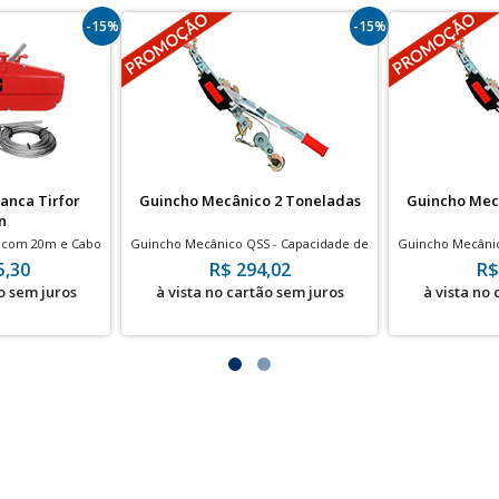
-15%
-15%
anca Tirfor
Guincho Mecânico 2 Toneladas
Guincho Mec
n
- com 20m e Cabo
Guincho Mecânico QSS - Capacidade de
Guincho Mecânic
o
Içamento 9.8 kN
Içame
5,30
R$ 294,02
R$
o sem juros
à vista no cartão sem juros
à vista no