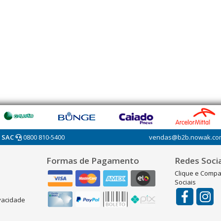
SAC
0800 810-5400
vendas@b2b.nowak.co
Formas de Pagamento
Redes Socia
Clique e Compa
Sociais
ivacidade