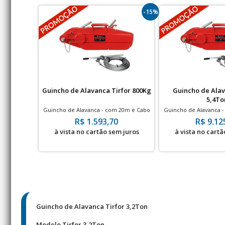
-15%
Guincho de Alavanca Tirfor 800Kg
Guincho de Alav
5,4To
Guincho de Alavanca - com 20m e Cabo
Guincho de Alavanca 
de Aço
de Aç
R$ 1.593,70
R$ 9.12
à vista no cartão sem juros
à vista no cartã
Guincho de Alavanca Tirfor 3,2Ton
Modelo Tirfor 3,2Ton