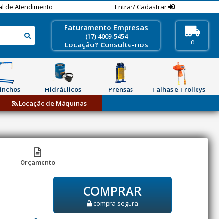
al de Atendimento
Entrar/ Cadastrar
Faturamento Empresas
(17) 4009-5454
0
Locação? Consulte-nos
inchos
Hidráulicos
Prensas
Talhas e Trolleys
Locação de Máquinas
Orçamento
COMPRAR
compra segura