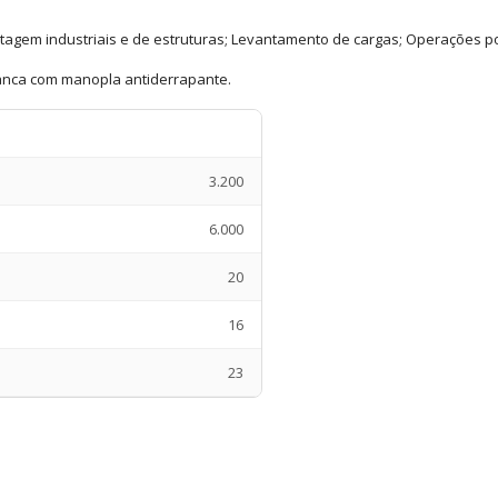
tagem industriais e de estruturas; Levantamento de cargas; Operações por
vanca com manopla antiderrapante.
3.200
6.000
20
16
23