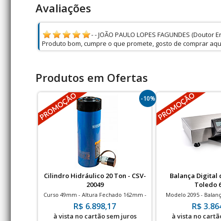
Avaliações
- - JOÃO PAULO LOPES FAGUNDES (Doutor Er
Produto bom, cumpre o que promete, gosto de comprar aqu
Produtos em Ofertas
-10%
Cilindro Hidráulico 20 Ton - CSV-
Balança Digital
20049
Toledo 
Curso 49mm - Altura Fechado 162mm -
Modelo 2095 - Balanç
700bar
Bancada - 6kg com 
R$ 6.898,17
R$ 3.86
à vista no cartão sem juros
à vista no cartã