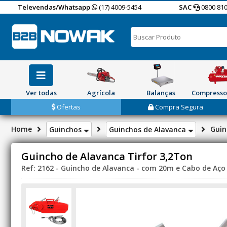
Televendas/Whatsapp
(17) 4009-5454
SAC
0800 810
Ver todas
Agrícola
Balanças
Compresso
Ofertas
Compra Segura
Home
Guin
Guinchos
Guinchos de Alavanca
Guincho de Alavanca Tirfor 3,2Ton
Ref: 2162 - Guincho de Alavanca - com 20m e Cabo de Aço