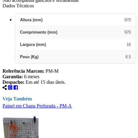
Não acompanha ganchos e ferramentas
Dados Técnicos
Altura (mm)
970
Comprimento (mm)
970
Largura (mm)
16
Peso (Kg)
8,5
Referência Marcon:
PM-M
Garantia:
6 meses
Despacho:
Em até 15 dias úteis.
Veja Também
Painel em Chapa Perfurada - PM-A
P