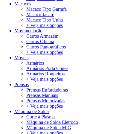
Macacos
Macaco Tipo Garrafa
Macaco Jacaré
Macaco Tipo Unha
+ Veja mais opções
Movimentação
Carros Armazém
Carros Oficina
Carros Pantográficos
+ Veja mais opções
Móveis
Armários
Armários Porta Cones
Armários Roupeiros
+ Veja mais opções
Prensas
Prensas Enfardadeiras
Prensas Manuais
Prensas Motorizadas
+ Veja mais opções
Máquina de Solda
Corte à Plasma
Máquina de Solda Eletrodo
Máquina de Solda MIG
+ Veja mais opções