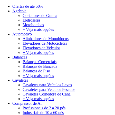
Ofertas de até 50%
Agrícola
Cortadores de Grama
Eletroserra
Motobombas
+ Veja mais opções
Automotivo
Alinhadores de Monoblocos
Elevadores de Motocicletas
Elevadores de Veículos
+ Veja mais opções
Balanças
Balanças Comerciais
Balanças de Bancada
Balanças de Piso
+ Veja mais opções
Cavaletes
Cavaletes para Veículos Leves
Cavaletes para Veículos Pesados
Cavaletes Colhedora de Cana
+ Veja mais opções
Compressor de Ar
Profissionais de 2 a 20 pés
Industriais de 10 a 60 pés