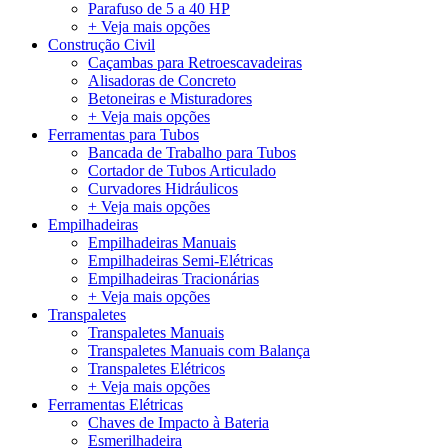
Parafuso de 5 a 40 HP
+ Veja mais opções
Construção Civil
Caçambas para Retroescavadeiras
Alisadoras de Concreto
Betoneiras e Misturadores
+ Veja mais opções
Ferramentas para Tubos
Bancada de Trabalho para Tubos
Cortador de Tubos Articulado
Curvadores Hidráulicos
+ Veja mais opções
Empilhadeiras
Empilhadeiras Manuais
Empilhadeiras Semi-Elétricas
Empilhadeiras Tracionárias
+ Veja mais opções
Transpaletes
Transpaletes Manuais
Transpaletes Manuais com Balança
Transpaletes Elétricos
+ Veja mais opções
Ferramentas Elétricas
Chaves de Impacto à Bateria
Esmerilhadeira