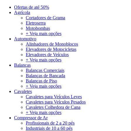
Ofertas de até 50%
Agrícola
Cortadores de Grama
Eletroserra
Motobombas
+ Veja mais opções
Automotivo
Alinhadores de Monoblocos
Elevadores de Motocicletas
Elevadores de Veículos
+ Veja mais opções
Balanças
Balanças Comerciais
Balanças de Bancada
Balanças de Piso
+ Veja mais opções
Cavaletes
Cavaletes para Veículos Leves
Cavaletes para Veículos Pesados
Cavaletes Colhedora de Cana
+ Veja mais opções
Compressor de Ar
Profissionais de 2 a 20 pés
Industriais de 10 a 60 pés