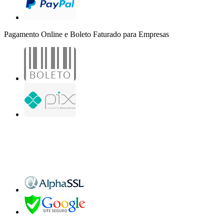
Pagamento Online e Boleto Faturado para Empresas
B2B Marketing Digital Ltda. - CNPJ: 30.982.982/0001-25
R. Jair Martins M. H., 500 - Sala 204
São José do Rio Preto - SP
Copyright 2000-2026 - Todos os direitos reservados. Desenvolvido por B2B Marketing
Digital.