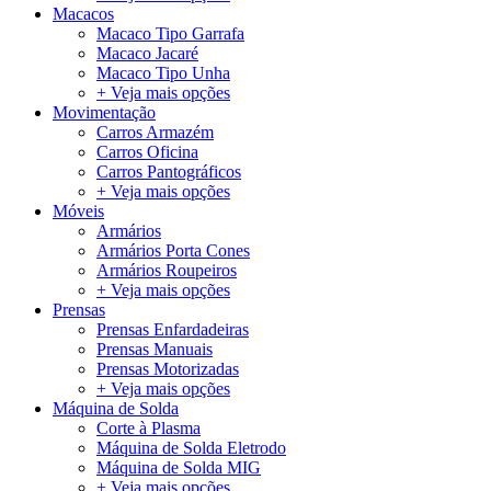
Macacos
Macaco Tipo Garrafa
Macaco Jacaré
Macaco Tipo Unha
+ Veja mais opções
Movimentação
Carros Armazém
Carros Oficina
Carros Pantográficos
+ Veja mais opções
Móveis
Armários
Armários Porta Cones
Armários Roupeiros
+ Veja mais opções
Prensas
Prensas Enfardadeiras
Prensas Manuais
Prensas Motorizadas
+ Veja mais opções
Máquina de Solda
Corte à Plasma
Máquina de Solda Eletrodo
Máquina de Solda MIG
+ Veja mais opções