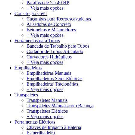
Parafuso de 5 a 40 HP
+ Veja mais opções
Construção Civil
Caçambas para Retroescavadeiras
Alisadoras de Concreto
Betoneiras e Misturadores
+ Veja mais opções
Ferramentas para Tubos
Bancada de Trabalho para Tubos
Cortador de Tubos Articulado
Curvadores Hidráulicos
+ Veja mais opções
Empilhadeiras
Empilhadeiras Manuais
Empilhadeiras Semi-Elétricas
Empilhadeiras Tracionárias
+ Veja mais opções
Transpaletes
Transpaletes Manuais
Transpaletes Manuais com Balança
Transpaletes Elétricos
+ Veja mais opções
Ferramentas Elétricas
Chaves de Impacto à Bateria
Esmerilhadeira