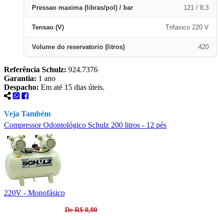
Pressao maxima (libras/pol) / bar
121 / 8,3
Tensao (V)
Trifasico 220 V
Volume do reservatorio (litros)
420
Referência Schulz:
924.7376
Garantia:
1 ano
Despacho:
Em até 15 dias úteis.
Veja Também
Compressor Odontológico Schulz 200 litros - 12 pés
C
220V - Monofásico
2
De R$ 0,00