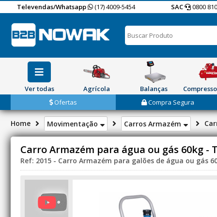
Televendas/Whatsapp
(17) 4009-5454
SAC
0800 810
Ver todas
Agrícola
Balanças
Compresso
Ofertas
Compra Segura
Home
Car
Movimentação
Carros Armazém
Carro Armazém para água ou gás 60kg - 
Ref: 2015 - Carro Armazém para galões de água ou gás 6