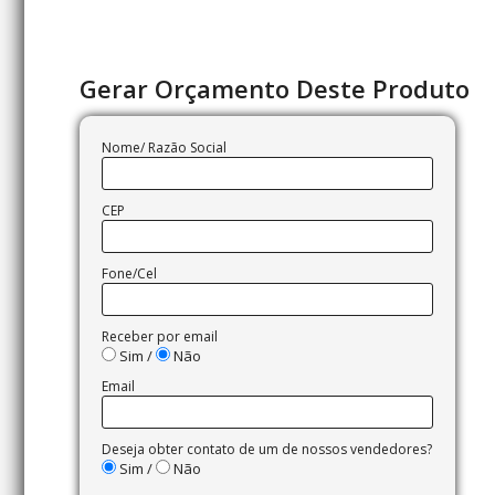
Gerar Orçamento Deste Produto
Nome/ Razão Social
CEP
Fone/Cel
Receber por email
Sim /
Não
Email
Deseja obter contato de um de nossos vendedores?
Sim /
Não