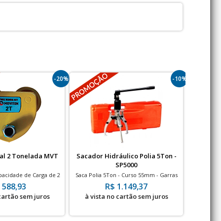
-20%
-10%
al 2 Tonelada MVT
Sacador Hidráulico Polia 5Ton -
Carro
SP5000
Dob
pacidade de Carga de 2
Saca Polia 5Ton - Curso 55mm - Garras
Carro Arm
oneladas
abertas Ø: 180m
 588,93
R$ 1.149,37
 cartão sem juros
à vista no cartão sem juros
à vis