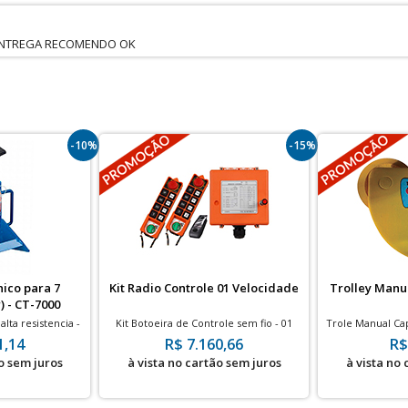
ENTREGA RECOMENDO OK
-10%
-15%
ico para 7
Kit Radio Controle 01 Velocidade
Trolley Manu
) - CT-7000
lta resistencia -
Kit Botoeira de Controle sem fio - 01
Trole Manual Ca
0mm - Par
Velocidade
t
1,14
R$ 7.160,66
R$
o sem juros
à vista no cartão sem juros
à vista no