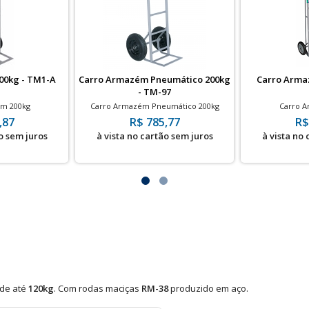
00kg - TM1-A
Carro Armazém Pneumático 200kg
Carro Arma
- TM-97
m 200kg
Carro Armazém Pneumático 200kg
Carro 
,87
R$ 785,77
R$
o sem juros
à vista no cartão sem juros
à vista no
 de até
120kg
. Com rodas maciças
RM-38
produzido em aço.