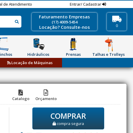
al de Atendimento
Entrar/ Cadastrar
Faturamento Empresas
(17) 4009-5454
0
Locação? Consulte-nos
inchos
Hidráulicos
Prensas
Talhas e Trolleys
Locação de Máquinas
Catalogo
Orçamento
COMPRAR
compra segura