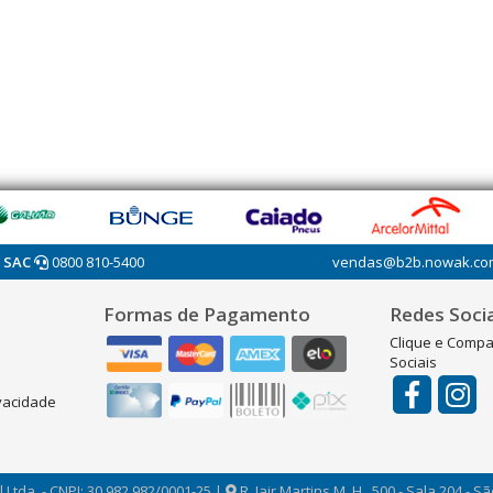
SAC
0800 810-5400
vendas@b2b.nowak.co
Formas de Pagamento
Redes Socia
Clique e Compa
Sociais
ivacidade
 Ltda. - CNPJ: 30.982.982/0001-25 |
R. Jair Martins M. H., 500 - Sala 204 - S