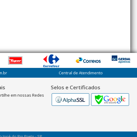
m.br
Central de Atendimento
is
Selos e Certificados
rtilhe em nossas Redes
ão José do Rio Preto - SP