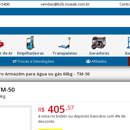
-5400
vendas@b2b.nowak.com.br
Centr
r de Ar
Empilhadeiras
Transpaletes
Geradores
Gu
Trocas e Devoluções
Afiliados
ro Armazém para água ou gás 60kg - TM-50
TM-50
0kg
405
,57
R$
à vista no boleto ou depósito bancário com 4% de
desconto