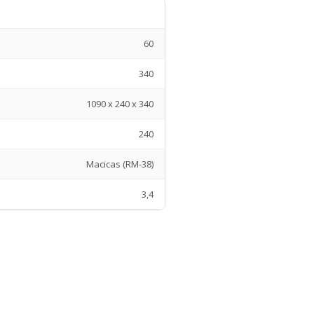
60
340
1090 x 240 x 340
240
Macicas (RM-38)
3,4