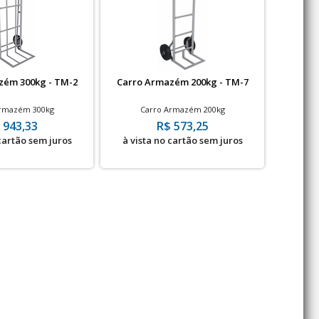
zém 300kg - TM-2
Carro Armazém 200kg - TM-7
Carro Ar
Armazém 300kg
Carro Armazém 200kg
Carro A
 943,33
R$ 573,25
 cartão sem juros
à vista no cartão sem juros
à vis