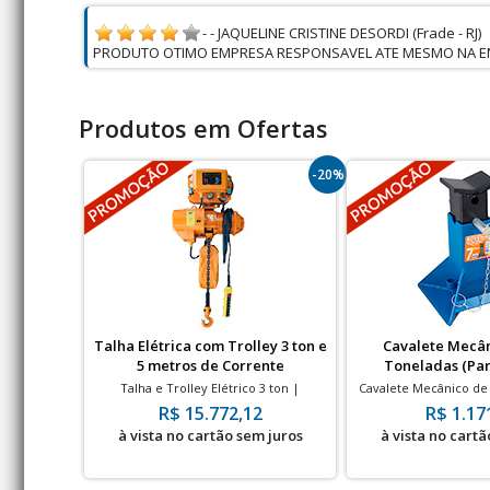
- - JAQUELINE CRISTINE DESORDI (Frade - RJ)
PRODUTO OTIMO EMPRESA RESPONSAVEL ATE MESMO NA 
Produtos em Ofertas
-20%
Talha Elétrica com Trolley 3 ton e
Cavalete Mecân
5 metros de Corrente
Toneladas (Par
Talha e Trolley Elétrico 3 ton |
Cavalete Mecânico de a
Deslocamento: 21m/min
Alt. mínima 25
R$ 15.772,12
R$ 1.17
à vista no cartão sem juros
à vista no cartã