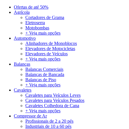
Ofertas de até 50%
Agrícola
Cortadores de Grama
Eletroserra
Motobombas
+ Veja mais opções
Automotivo
Alinhadores de Monoblocos
Elevadores de Motocicletas
Elevadores de Veículos
+ Veja mais opções
Balanças
Balanças Comerciais
Balanças de Bancada
Balanças de Piso
+ Veja mais opções
Cavaletes
Cavaletes para Veículos Leves
Cavaletes para Veículos Pesados
Cavaletes Colhedora de Cana
+ Veja mais opções
Compressor de Ar
Profissionais de 2 a 20 pés
Industriais de 10 a 60 pés