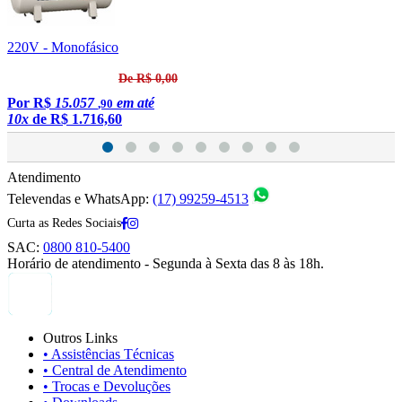
220V - Monofásico
1
De R$ 0,00
Por
R$
15.057
em até
,90
10x
de
R$ 1.716,60
Atendimento
Televendas e WhatsApp:
(17) 99259-4513
Curta as Redes Sociais
SAC:
0800 810-5400
Horário de atendimento - Segunda à Sexta das 8 às 18h.
Outros Links
• Assistências Técnicas
• Central de Atendimento
• Trocas e Devoluções