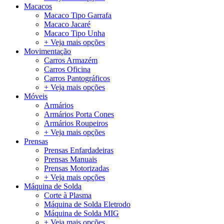
Macacos
Macaco Tipo Garrafa
Macaco Jacaré
Macaco Tipo Unha
+ Veja mais opções
Movimentação
Carros Armazém
Carros Oficina
Carros Pantográficos
+ Veja mais opções
Móveis
Armários
Armários Porta Cones
Armários Roupeiros
+ Veja mais opções
Prensas
Prensas Enfardadeiras
Prensas Manuais
Prensas Motorizadas
+ Veja mais opções
Máquina de Solda
Corte à Plasma
Máquina de Solda Eletrodo
Máquina de Solda MIG
+ Veja mais opções