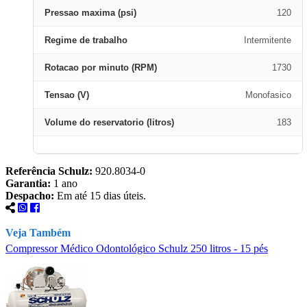
Pressao maxima (psi)
120
Regime de trabalho
Intermitente
Rotacao por minuto (RPM)
1730
Tensao (V)
Monofasico
Volume do reservatorio (litros)
183
Referência Schulz:
920.8034-0
Garantia:
1 ano
Despacho:
Em até 15 dias úteis.
Veja Também
Compressor Médico Odontológico Schulz 250 litros - 15 pés
C