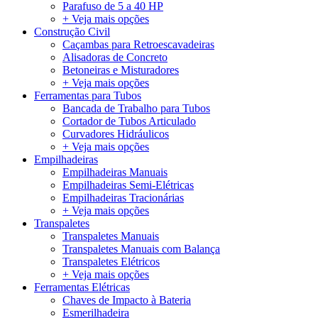
Parafuso de 5 a 40 HP
+ Veja mais opções
Construção Civil
Caçambas para Retroescavadeiras
Alisadoras de Concreto
Betoneiras e Misturadores
+ Veja mais opções
Ferramentas para Tubos
Bancada de Trabalho para Tubos
Cortador de Tubos Articulado
Curvadores Hidráulicos
+ Veja mais opções
Empilhadeiras
Empilhadeiras Manuais
Empilhadeiras Semi-Elétricas
Empilhadeiras Tracionárias
+ Veja mais opções
Transpaletes
Transpaletes Manuais
Transpaletes Manuais com Balança
Transpaletes Elétricos
+ Veja mais opções
Ferramentas Elétricas
Chaves de Impacto à Bateria
Esmerilhadeira