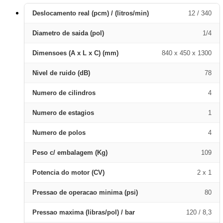
Deslocamento real (pcm) / (litros/min)
12 / 340
Diametro de saida (pol)
1/4
Dimensoes (A x L x C) (mm)
840 x 450 x 1300
Nivel de ruido (dB)
78
Numero de cilindros
4
Numero de estagios
1
Numero de polos
4
Peso c/ embalagem (Kg)
109
Potencia do motor (CV)
2 x 1
Pressao de operacao minima (psi)
80
Pressao maxima (libras/pol) / bar
120 / 8,3