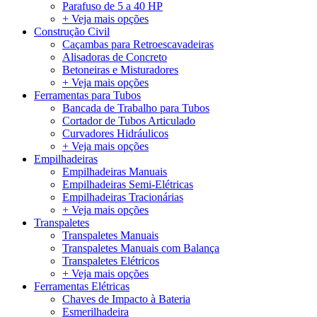
Parafuso de 5 a 40 HP
+ Veja mais opções
Construção Civil
Caçambas para Retroescavadeiras
Alisadoras de Concreto
Betoneiras e Misturadores
+ Veja mais opções
Ferramentas para Tubos
Bancada de Trabalho para Tubos
Cortador de Tubos Articulado
Curvadores Hidráulicos
+ Veja mais opções
Empilhadeiras
Empilhadeiras Manuais
Empilhadeiras Semi-Elétricas
Empilhadeiras Tracionárias
+ Veja mais opções
Transpaletes
Transpaletes Manuais
Transpaletes Manuais com Balança
Transpaletes Elétricos
+ Veja mais opções
Ferramentas Elétricas
Chaves de Impacto à Bateria
Esmerilhadeira