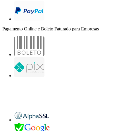
Pagamento Online e Boleto Faturado para Empresas
B2B Marketing Digital Ltda. - CNPJ: 30.982.982/0001-25
R. Jair Martins M. H., 500 - Sala 204
São José do Rio Preto - SP
Copyright 2000-2026 - Todos os direitos reservados. Desenvolvido por B2B Marketing
Digital.