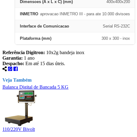
Dimensoes (A x L x C) (mm)
400x400x200
INMETRO
aprovacao INMETRO III - para ate 10.000 divisoes
Interface de Comunicacao
Serial RS-232C
Plataforma (mm)
300 x 300 - inox
Referência Digitron:
10x2g bandeja inox
Garantia:
1 ano
Despacho:
Em até 15 dias úteis.
Veja Também
Balança Digital de Bancada 5 KG
B
110/220V Bivolt
1