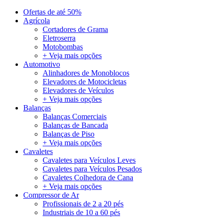
Ofertas de até 50%
Agrícola
Cortadores de Grama
Eletroserra
Motobombas
+ Veja mais opções
Automotivo
Alinhadores de Monoblocos
Elevadores de Motocicletas
Elevadores de Veículos
+ Veja mais opções
Balanças
Balanças Comerciais
Balanças de Bancada
Balanças de Piso
+ Veja mais opções
Cavaletes
Cavaletes para Veículos Leves
Cavaletes para Veículos Pesados
Cavaletes Colhedora de Cana
+ Veja mais opções
Compressor de Ar
Profissionais de 2 a 20 pés
Industriais de 10 a 60 pés