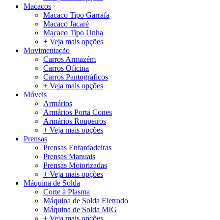
Macacos
Macaco Tipo Garrafa
Macaco Jacaré
Macaco Tipo Unha
+ Veja mais opções
Movimentação
Carros Armazém
Carros Oficina
Carros Pantográficos
+ Veja mais opções
Móveis
Armários
Armários Porta Cones
Armários Roupeiros
+ Veja mais opções
Prensas
Prensas Enfardadeiras
Prensas Manuais
Prensas Motorizadas
+ Veja mais opções
Máquina de Solda
Corte à Plasma
Máquina de Solda Eletrodo
Máquina de Solda MIG
+ Veja mais opções