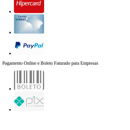
Pagamento Online e Boleto Faturado para Empresas
B2B Marketing Digital Ltda. - CNPJ: 30.982.982/0001-25
R. Jair Martins M. H., 500 - Sala 204
São José do Rio Preto - SP