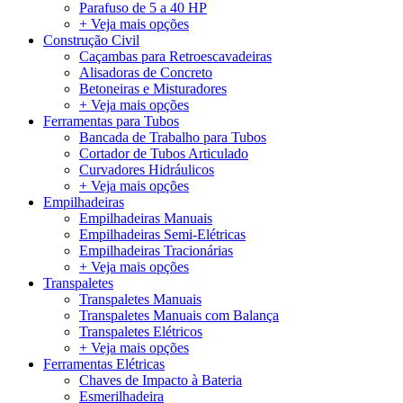
Parafuso de 5 a 40 HP
+ Veja mais opções
Construção Civil
Caçambas para Retroescavadeiras
Alisadoras de Concreto
Betoneiras e Misturadores
+ Veja mais opções
Ferramentas para Tubos
Bancada de Trabalho para Tubos
Cortador de Tubos Articulado
Curvadores Hidráulicos
+ Veja mais opções
Empilhadeiras
Empilhadeiras Manuais
Empilhadeiras Semi-Elétricas
Empilhadeiras Tracionárias
+ Veja mais opções
Transpaletes
Transpaletes Manuais
Transpaletes Manuais com Balança
Transpaletes Elétricos
+ Veja mais opções
Ferramentas Elétricas
Chaves de Impacto à Bateria
Esmerilhadeira