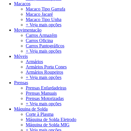
Macacos
Macaco Tipo Garrafa
Macaco Jacaré
Macaco Tipo Unha
+ Veja mais opções
Movimentação
Carros Armazém
Carros Oficina
Carros Pantográficos
+ Veja mais opções
Móveis
Armários
Armários Porta Cones
Armários Roupeiros
+ Veja mais opções
Prensas
Prensas Enfardadeiras
Prensas Manuais
Prensas Motorizadas
+ Veja mais opções
Máquina de Solda
Corte à Plasma
Máquina de Solda Eletrodo
Máquina de Solda MIG
+ Veja mais opções