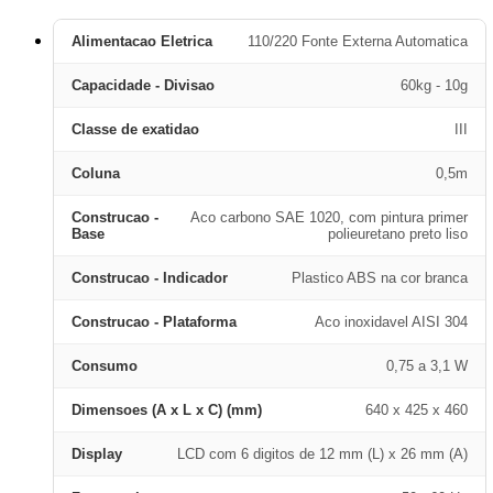
Alimentacao Eletrica
110/220 Fonte Externa Automatica
Capacidade - Divisao
60kg - 10g
Classe de exatidao
III
Coluna
0,5m
Construcao -
Aco carbono SAE 1020, com pintura primer
Base
polieuretano preto liso
Construcao - Indicador
Plastico ABS na cor branca
Construcao - Plataforma
Aco inoxidavel AISI 304
Consumo
0,75 a 3,1 W
Dimensoes (A x L x C) (mm)
640 x 425 x 460
Display
LCD com 6 digitos de 12 mm (L) x 26 mm (A)