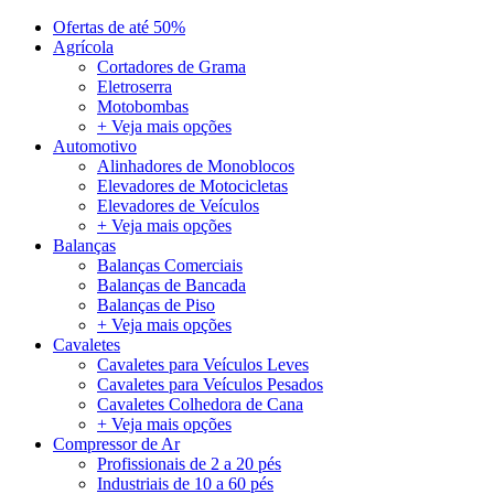
Ofertas de até 50%
Agrícola
Cortadores de Grama
Eletroserra
Motobombas
+ Veja mais opções
Automotivo
Alinhadores de Monoblocos
Elevadores de Motocicletas
Elevadores de Veículos
+ Veja mais opções
Balanças
Balanças Comerciais
Balanças de Bancada
Balanças de Piso
+ Veja mais opções
Cavaletes
Cavaletes para Veículos Leves
Cavaletes para Veículos Pesados
Cavaletes Colhedora de Cana
+ Veja mais opções
Compressor de Ar
Profissionais de 2 a 20 pés
Industriais de 10 a 60 pés