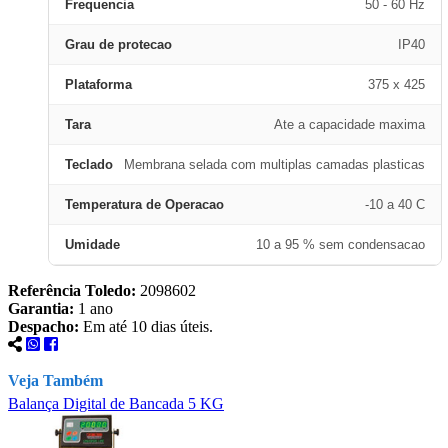
Frequencia
50 - 60 Hz
Grau de protecao
IP40
Plataforma
375 x 425
Tara
Ate a capacidade maxima
Teclado
Membrana selada com multiplas camadas plasticas
Temperatura de Operacao
-10 a 40 C
Umidade
10 a 95 % sem condensacao
Referência Toledo:
2098602
Garantia:
1 ano
Despacho:
Em até 10 dias úteis.
Veja Também
Balança Digital de Bancada 5 KG
B