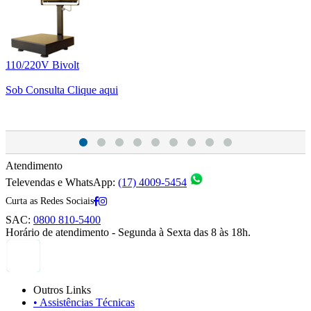
110/220V Bivolt
1
Sob Consulta
Clique aqui
S
Atendimento
Televendas e WhatsApp:
(17) 4009-5454
Curta as Redes Sociais
SAC:
0800 810-5400
Horário de atendimento - Segunda à Sexta das 8 às 18h.
Outros Links
• Assistências Técnicas