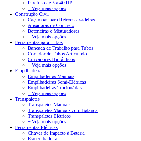
Parafuso de 5 a 40 HP
+ Veja mais opções
Construção Civil
Caçambas para Retroescavadeiras
Alisadoras de Concreto
Betoneiras e Misturadores
+ Veja mais opções
Ferramentas para Tubos
Bancada de Trabalho para Tubos
Cortador de Tubos Articulado
Curvadores Hidráulicos
+ Veja mais opções
Empilhadeiras
Empilhadeiras Manuais
Empilhadeiras Semi-Elétricas
Empilhadeiras Tracionárias
+ Veja mais opções
Transpaletes
Transpaletes Manuais
Transpaletes Manuais com Balança
Transpaletes Elétricos
+ Veja mais opções
Ferramentas Elétricas
Chaves de Impacto à Bateria
Esmerilhadeira