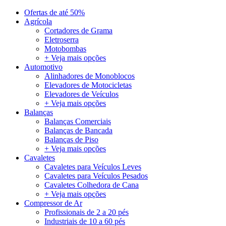
Ofertas de até 50%
Agrícola
Cortadores de Grama
Eletroserra
Motobombas
+ Veja mais opções
Automotivo
Alinhadores de Monoblocos
Elevadores de Motocicletas
Elevadores de Veículos
+ Veja mais opções
Balanças
Balanças Comerciais
Balanças de Bancada
Balanças de Piso
+ Veja mais opções
Cavaletes
Cavaletes para Veículos Leves
Cavaletes para Veículos Pesados
Cavaletes Colhedora de Cana
+ Veja mais opções
Compressor de Ar
Profissionais de 2 a 20 pés
Industriais de 10 a 60 pés