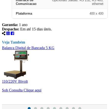
Interface de
Opicionais Saidas: RS 232, RS 485,
Comunicacao
ethernet
Plataforma
400 x 400
Garantia:
1 ano
Despacho:
Em até 15 dias úteis.
Veja Também
Balança Digital de Bancada 5 KG
B
110/220V Bivolt
1
Sob Consulta
Clique aqui
S