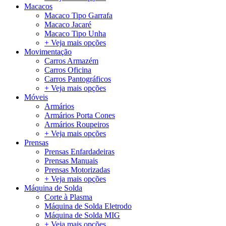
Macacos
Macaco Tipo Garrafa
Macaco Jacaré
Macaco Tipo Unha
+ Veja mais opções
Movimentação
Carros Armazém
Carros Oficina
Carros Pantográficos
+ Veja mais opções
Móveis
Armários
Armários Porta Cones
Armários Roupeiros
+ Veja mais opções
Prensas
Prensas Enfardadeiras
Prensas Manuais
Prensas Motorizadas
+ Veja mais opções
Máquina de Solda
Corte à Plasma
Máquina de Solda Eletrodo
Máquina de Solda MIG
+ Veja mais opções