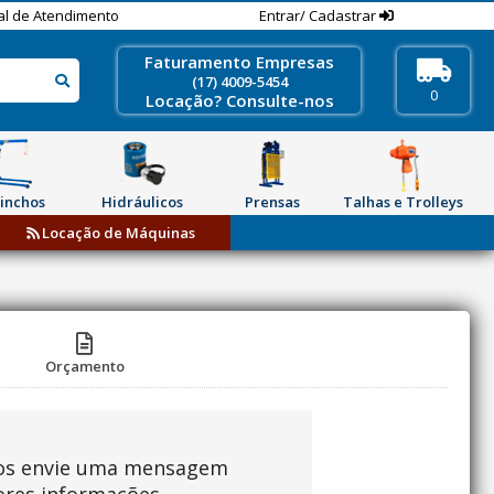
al de Atendimento
Entrar/ Cadastrar
Faturamento Empresas
(17) 4009-5454
0
Locação? Consulte-nos
inchos
Hidráulicos
Prensas
Talhas e Trolleys
Locação de Máquinas
Orçamento
os envie uma mensagem