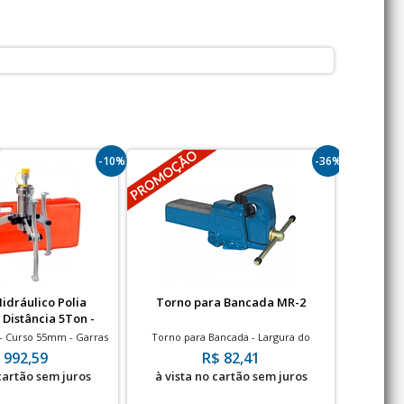
-10%
-36%
idráulico Polia
Torno para Bancada MR-2
Talha E
Distância 5Ton -
me
PA5000
 - Curso 55mm - Garras
Torno para Bancada - Largura do
Capacidad
as Ø: 180mm
Mordente 50mm
 992,59
R$ 82,41
 cartão sem juros
à vista no cartão sem juros
à vis