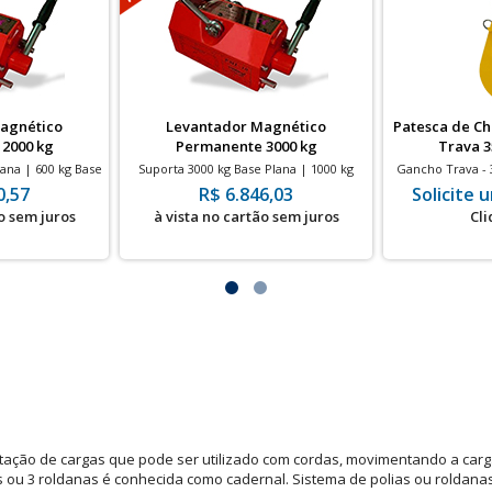
agnético
Levantador Magnético
Patesca de C
2000 kg
Permanente 3000 kg
Trava 
lana | 600 kg Base
Suporta 3000 kg Base Plana | 1000 kg
Gancho Trava - 
ca
Base Cilindrica
cabo 
0,57
R$ 6.846,03
Solicite
o sem juros
à vista no cartão sem juros
Cli
tação de cargas que pode ser utilizado com cordas, movimentando a car
nas ou 3 roldanas é conhecida como cadernal. Sistema de polias ou roldanas