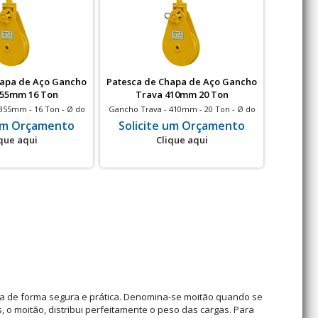
hapa de Aço Gancho
Patesca de Chapa de Aço Gancho
Patesca 
355mm 16 Ton
Trava 410mm 20 Ton
Tr
355mm - 16 Ton - Ø do
Gancho Trava - 410mm - 20 Ton - Ø do
Gancho Tr
de 7/8" a 1"
cabo de 1" a 1,1/8"
ca
 um Orçamento
Solicite um Orçamento
Soli
que aqui
Clique aqui
ga de forma segura e prática. Denomina-se moitão quando se
, o moitão, distribui perfeitamente o peso das cargas. Para