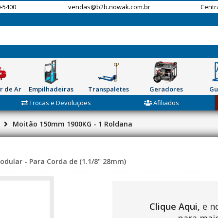
-5400
vendas@b2b.nowak.com.br
Centr
r de Ar
Empilhadeiras
Transpaletes
Geradores
Gu
Trocas e Devoluções
Afiliados
Moitão 150mm 1900KG - 1 Roldana
odular - Para Corda de (1.1/8" 28mm)
Clique Aqui,
e n