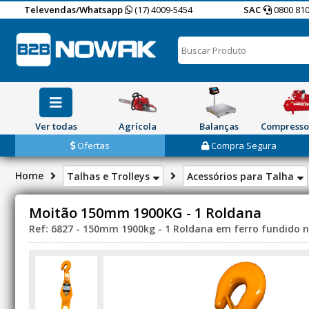
Televendas/Whatsapp
(17) 4009-5454
SAC
0800 810
Ver todas
Agrícola
Balanças
Compresso
Ofertas
Compra Segura
Home
Talhas e Trolleys
Acessórios para Talha
Moitão 150mm 1900KG - 1 Roldana
Ref: 6827 - 150mm 1900kg - 1 Roldana em ferro fundido n