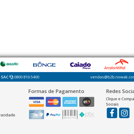
SAC
0800 810-5400
vendas@b2b.nowak.co
Formas de Pagamento
Redes Socia
Clique e Compa
Sociais
ivacidade