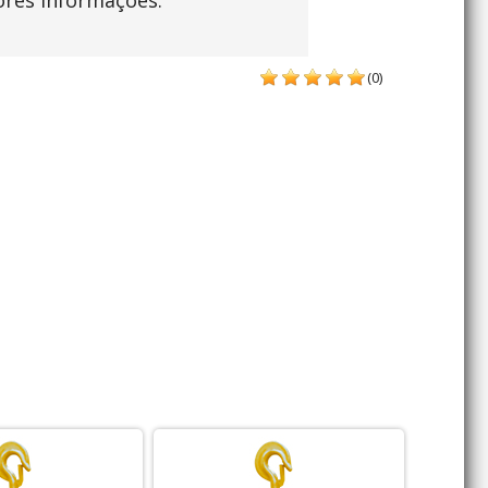
ores informações.
(0)