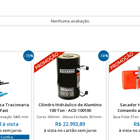
Nenhuma avaliação.
-15%
-10%
ica Tracionaria
Cilindro Hidráulico de Alumínio
Sacador H
 Fast
100 Ton - ACD-100100
Comando a 
S
Elevação 5400 mm
Curso 100mm - Altura Fechado 301mm -
Saca Polia 5Ton
LITIO
700bar - Dupla Ação
abert
 à vista
R$ 22.993,89
R$
o sem juros
à vista no cartão sem juros
à vista no
 Confira