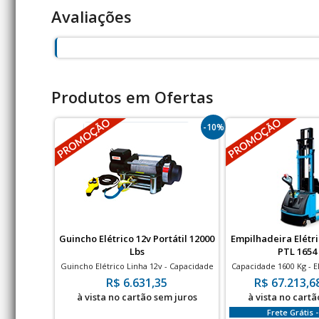
Avaliações
Produtos em Ofertas
-10%
Guincho Elétrico 12v Portátil 12000
Empilhadeira Elétr
Lbs
PTL 1654
Guincho Elétrico Linha 12v - Capacidade
Capacidade 1600 Kg - 
de até 12000 lbs
- BATERIA 
R$ 6.631,35
R$ 67.213,68
à vista no cartão sem juros
à vista no cartã
Frete Grátis -