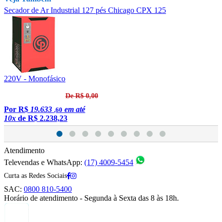
Secador de Ar Industrial 127 pés Chicago CPX 125
S
220V - Monofásico
2
De R$ 0,00
Por
R$
19.633
em até
,60
10x
de
R$ 2.238,23
1
Atendimento
Televendas e WhatsApp:
(17) 4009-5454
Curta as Redes Sociais
SAC:
0800 810-5400
Horário de atendimento - Segunda à Sexta das 8 às 18h.