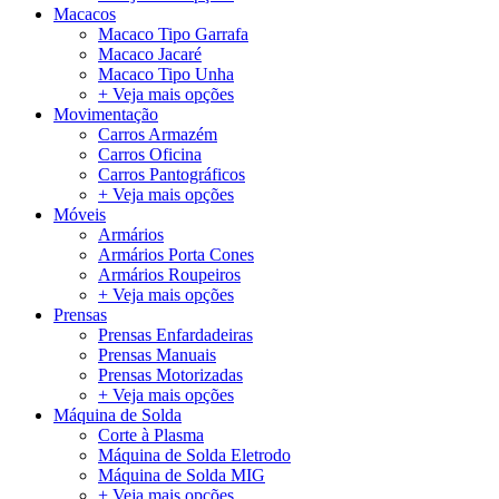
Macacos
Macaco Tipo Garrafa
Macaco Jacaré
Macaco Tipo Unha
+ Veja mais opções
Movimentação
Carros Armazém
Carros Oficina
Carros Pantográficos
+ Veja mais opções
Móveis
Armários
Armários Porta Cones
Armários Roupeiros
+ Veja mais opções
Prensas
Prensas Enfardadeiras
Prensas Manuais
Prensas Motorizadas
+ Veja mais opções
Máquina de Solda
Corte à Plasma
Máquina de Solda Eletrodo
Máquina de Solda MIG
+ Veja mais opções