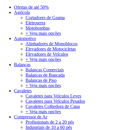
Ofertas de até 50%
Agrícola
Cortadores de Grama
Eletroserra
Motobombas
+ Veja mais opções
Automotivo
Alinhadores de Monoblocos
Elevadores de Motocicletas
Elevadores de Veículos
+ Veja mais opções
Balanças
Balanças Comerciais
Balanças de Bancada
Balanças de Piso
+ Veja mais opções
Cavaletes
Cavaletes para Veículos Leves
Cavaletes para Veículos Pesados
Cavaletes Colhedora de Cana
+ Veja mais opções
Compressor de Ar
Profissionais de 2 a 20 pés
Industriais de 10 a 60 pés