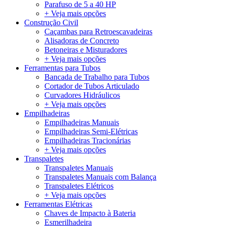
Parafuso de 5 a 40 HP
+ Veja mais opções
Construção Civil
Caçambas para Retroescavadeiras
Alisadoras de Concreto
Betoneiras e Misturadores
+ Veja mais opções
Ferramentas para Tubos
Bancada de Trabalho para Tubos
Cortador de Tubos Articulado
Curvadores Hidráulicos
+ Veja mais opções
Empilhadeiras
Empilhadeiras Manuais
Empilhadeiras Semi-Elétricas
Empilhadeiras Tracionárias
+ Veja mais opções
Transpaletes
Transpaletes Manuais
Transpaletes Manuais com Balança
Transpaletes Elétricos
+ Veja mais opções
Ferramentas Elétricas
Chaves de Impacto à Bateria
Esmerilhadeira