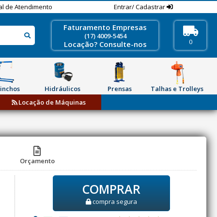
al de Atendimento
Entrar/ Cadastrar
Faturamento Empresas
(17) 4009-5454
0
Locação? Consulte-nos
inchos
Hidráulicos
Prensas
Talhas e Trolleys
Locação de Máquinas
Orçamento
COMPRAR
compra segura