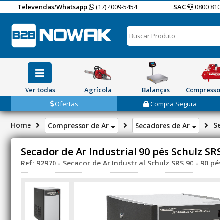
Televendas/Whatsapp
(17) 4009-5454
SAC
0800 810
Ver todas
Agrícola
Balanças
Compresso
Ofertas
Compra Segura
Home
Se
Compressor de Ar
Secadores de Ar
Secador de Ar Industrial 90 pés Schulz SR
Ref: 92970 - Secador de Ar Industrial Schulz SRS 90 - 90 pé