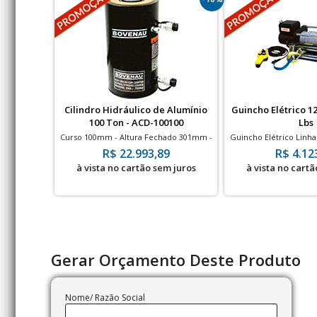
Cilindro Hidráulico de Alumínio
Guincho Elétrico 12
100 Ton - ACD-100100
Lbs
Curso 100mm - Altura Fechado 301mm -
Guincho Elétrico Linha
700bar - Dupla Ação
de até 600
R$ 22.993,89
R$ 4.12
à vista no cartão sem juros
à vista no cartã
Gerar Orçamento Deste Produto
Nome/ Razão Social