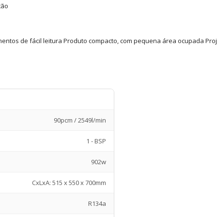
tão
entos de fácil leitura Produto compacto, com pequena área ocupada Pro
90pcm / 2549l/min
1 - BSP
902w
CxLxA: 515 x 550 x 700mm
R134a