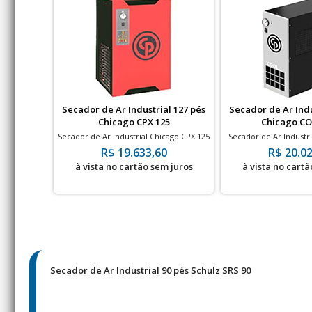
Secador de Ar Industrial 127 pés
Secador de Ar Indu
Chicago CPX 125
Chicago CO
Secador de Ar Industrial Chicago CPX 125
Secador de Ar Industr
- 127 pés - 16 bar
180 - 184 pés 
R$ 19.633,60
R$ 20.02
à vista no cartão sem juros
à vista no cartã
Secador de Ar Industrial 90 pés Schulz SRS 90