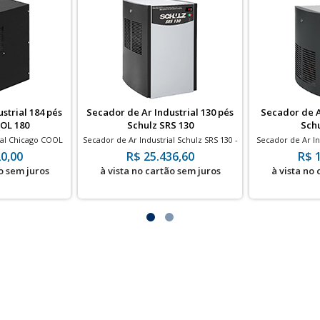
strial 184 pés
Secador de Ar Industrial 130 pés
Secador de Ar
OL 180
Schulz SRS 130
Schu
ial Chicago COOL
Secador de Ar Industrial Schulz SRS 130 -
Secador de Ar In
- 13 bar
130 pés - 15 bar
40 p
0,00
R$ 25.436,60
R$ 
o sem juros
à vista no cartão sem juros
à vista no