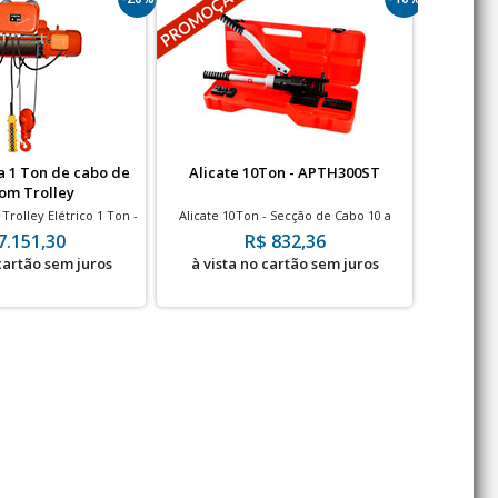
a 1 Ton de cabo de
Alicate 10Ton - APTH300ST
Adaptad
om Trolley
Trolley Elétrico 1 Ton -
Alicate 10Ton - Secção de Cabo 10 a
Adapta
e elevação
300mm²
7.151,30
R$ 832,36
 cartão sem juros
à vista no cartão sem juros
à vis