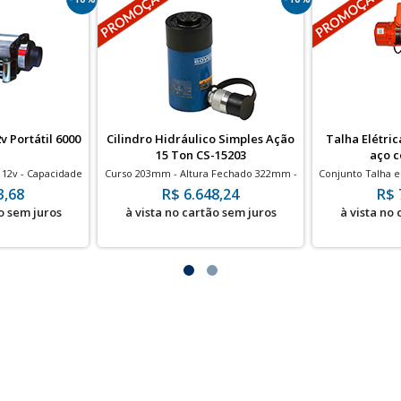
v Portátil 6000
Cilindro Hidráulico Simples Ação
Talha Elétric
15 Ton CS-15203
aço c
 12v - Capacidade
Curso 203mm - Altura Fechado 322mm -
Conjunto Talha e 
0 lbs
700bar
9m d
3,68
R$ 6.648,24
R$ 
o sem juros
à vista no cartão sem juros
à vista no