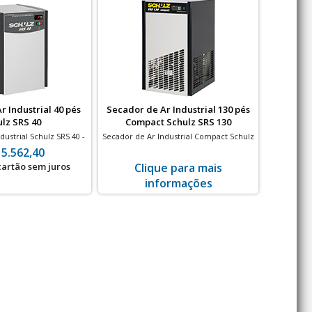
 Industrial 40 pés
Secador de Ar Industrial 130 pés
Secador 
lz SRS 40
Compact Schulz SRS 130
dustrial Schulz SRS 40 -
Secador de Ar Industrial Compact Schulz
Secador de 
és - 15 bar
SRS 130 - 130 pés - 15 bar
15.562,40
 cartão sem juros
Clique para mais
à vis
informações