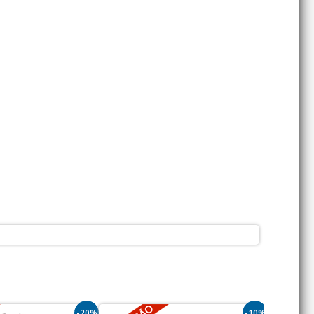
-20%
-10%