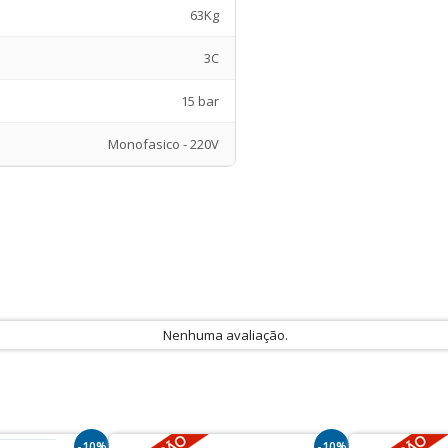
63Kg
3C
15 bar
Monofasico - 220V
Nenhuma avaliação.
-10%
-10%