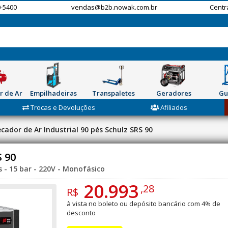
-5400
vendas@b2b.nowak.com.br
Centr
r de Ar
Empilhadeiras
Transpaletes
Geradores
Gu
Trocas e Devoluções
Afiliados
cador de Ar Industrial 90 pés Schulz SRS 90
S 90
s - 15 bar - 220V - Monofásico
20.993
,28
R$
à vista no boleto ou depósito bancário com 4% de
desconto