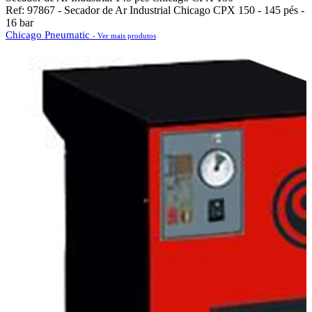
Ref: 97867 - Secador de Ar Industrial Chicago CPX 150 - 145 pés -
16 bar
Chicago Pneumatic
- Ver mais produtos