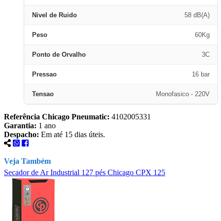
Nivel de Ruido
58 dB(A)
Peso
60Kg
Ponto de Orvalho
3C
Pressao
16 bar
Tensao
Monofasico - 220V
Referência Chicago Pneumatic:
4102005331
Garantia:
1 ano
Despacho:
Em até 15 dias úteis.
Veja Também
Secador de Ar Industrial 127 pés Chicago CPX 125
S