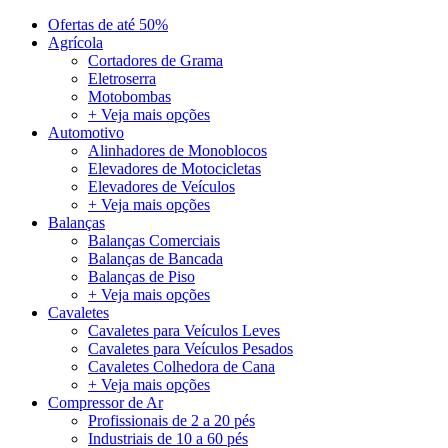
Ofertas de até 50%
Agrícola
Cortadores de Grama
Eletroserra
Motobombas
+ Veja mais opções
Automotivo
Alinhadores de Monoblocos
Elevadores de Motocicletas
Elevadores de Veículos
+ Veja mais opções
Balanças
Balanças Comerciais
Balanças de Bancada
Balanças de Piso
+ Veja mais opções
Cavaletes
Cavaletes para Veículos Leves
Cavaletes para Veículos Pesados
Cavaletes Colhedora de Cana
+ Veja mais opções
Compressor de Ar
Profissionais de 2 a 20 pés
Industriais de 10 a 60 pés