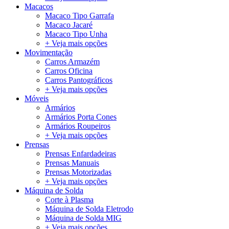
Macacos
Macaco Tipo Garrafa
Macaco Jacaré
Macaco Tipo Unha
+ Veja mais opções
Movimentação
Carros Armazém
Carros Oficina
Carros Pantográficos
+ Veja mais opções
Móveis
Armários
Armários Porta Cones
Armários Roupeiros
+ Veja mais opções
Prensas
Prensas Enfardadeiras
Prensas Manuais
Prensas Motorizadas
+ Veja mais opções
Máquina de Solda
Corte à Plasma
Máquina de Solda Eletrodo
Máquina de Solda MIG
+ Veja mais opções