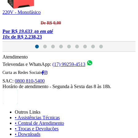
220V - Monofásico
2
De R$ 0,00
Por
R$
19.633
em até
,60
10x
de
R$ 2.238,23
1
Atendimento
Televendas e WhatsApp:
(17) 99259-4513
Curta as Redes Sociais
SAC:
0800 810-5400
Horário de atendimento - Segunda à Sexta das 8 às 18h.
Outros Links
• Assistências Técnicas
• Central de Atendimento
• Trocas e Devoluções
• Downloads