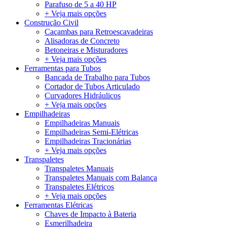
Parafuso de 5 a 40 HP
+ Veja mais opções
Construção Civil
Caçambas para Retroescavadeiras
Alisadoras de Concreto
Betoneiras e Misturadores
+ Veja mais opções
Ferramentas para Tubos
Bancada de Trabalho para Tubos
Cortador de Tubos Articulado
Curvadores Hidráulicos
+ Veja mais opções
Empilhadeiras
Empilhadeiras Manuais
Empilhadeiras Semi-Elétricas
Empilhadeiras Tracionárias
+ Veja mais opções
Transpaletes
Transpaletes Manuais
Transpaletes Manuais com Balança
Transpaletes Elétricos
+ Veja mais opções
Ferramentas Elétricas
Chaves de Impacto à Bateria
Esmerilhadeira