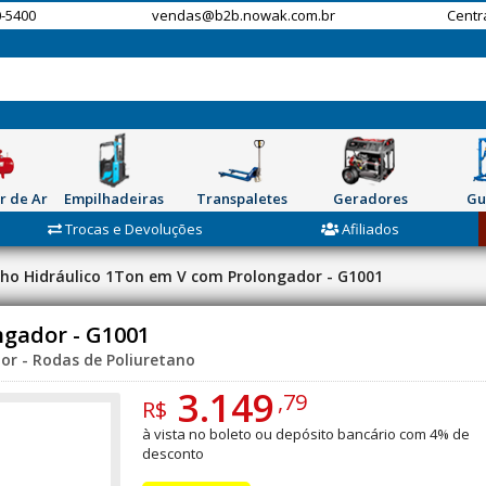
-5400
vendas@b2b.nowak.com.br
Centr
r de Ar
Empilhadeiras
Transpaletes
Geradores
Gu
Trocas e Devoluções
Afiliados
ho Hidráulico 1Ton em V com Prolongador - G1001
ngador - G1001
or - Rodas de Poliuretano
3.149
,79
R$
à vista no boleto ou depósito bancário com 4% de
desconto