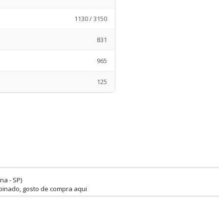
1130 / 3150
831
965
125
na - SP)
binado, gosto de compra aqui