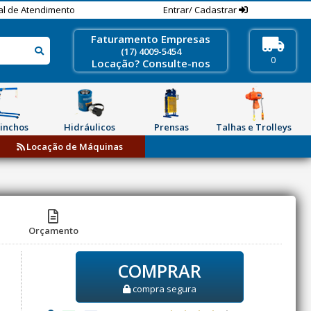
al de Atendimento
Entrar/ Cadastrar
Faturamento Empresas
(17) 4009-5454
0
Locação? Consulte-nos
inchos
Hidráulicos
Prensas
Talhas e Trolleys
Locação de Máquinas
Orçamento
COMPRAR
compra segura