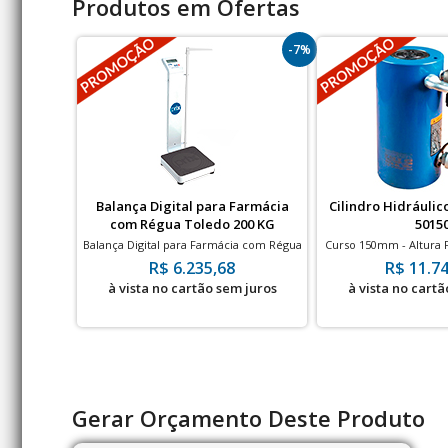
Produtos em Ofertas
-7%
Balança Digital para Farmácia
Cilindro Hidráulic
com Régua Toledo 200 KG
5015
Balança Digital para Farmácia com Régua
Curso 150mm - Altura
Toledo Prix 2096PP - 200 KG com divisão
700ba
R$ 6.235,68
R$ 11.74
de 50g
à vista no cartão sem juros
à vista no cartã
Gerar Orçamento Deste Produto