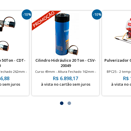
-10%
-10%
o 50Ton - CDT-
Cilindro Hidráulico 20 Ton - CSV-
Pulverizador C
0
20049
 Fechado 262mm -
Curso 49mm - Altura Fechado 162mm -
BPC25 - 2 tempo
r
700bar
6,88
R$ 6.898,17
R$ 
o sem juros
à vista no cartão sem juros
à vista no