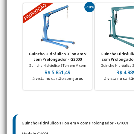
-10%
Guincho Hidráulico 3Ton em V
Guincho Hidráuli
com Prolongador - G3000
com Prolongado
Guincho Hidráulico 3Ton em V com
Guincho Hidráulico
Prolongador - Rodas de Ferro
Prolongador - Ro
R$ 5.851,49
R$ 4.98
à vista no cartão sem juros
à vista no cartã
Guincho Hidráulico 1Ton em V com Prolongador - G1001
Modelo G1001