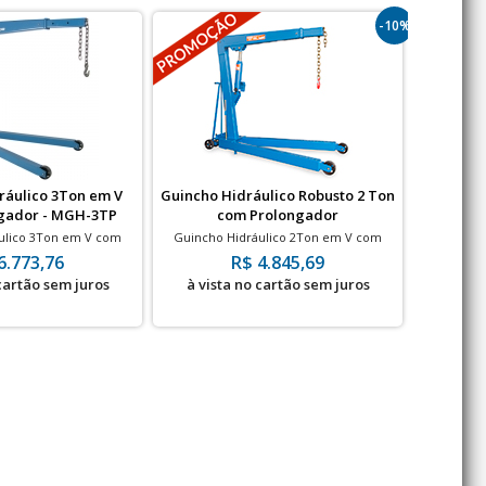
-10%
ráulico 3Ton em V
Guincho Hidráulico Robusto 2 Ton
Guinch
gador - MGH-3TP
com Prolongador
Dob
ulico 3Ton em V com
Guincho Hidráulico 2Ton em V com
Guincho 
 - Rodas de Ferro
Prolongador - Rodas de Poliuretano
6.773,76
R$ 4.845,69
 cartão sem juros
à vista no cartão sem juros
à vis