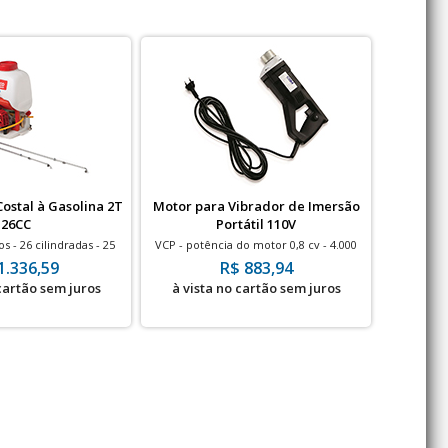
ostal à Gasolina 2T
Motor para Vibrador de Imersão
Cilindro
26CC
Portátil 110V
s - 26 cilindradas - 25
VCP - potência do motor 0,8 cv - 4.000
Curso 257
litros
rpm - 110V
1.336,59
R$ 883,94
 cartão sem juros
à vista no cartão sem juros
à vis