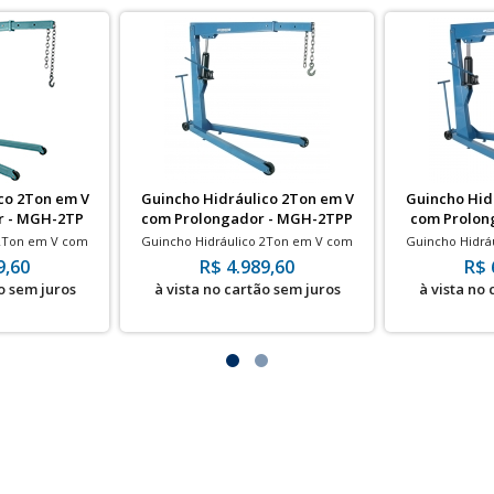
co 2Ton em V
Guincho Hidráulico 2Ton em V
Guincho Hid
r - MGH-2TP
com Prolongador - MGH-2TPP
com Prolon
 2Ton em V com
Guincho Hidráulico 2Ton em V com
Guincho Hidrá
das de Ferro
Prolongador - Rodas de Poliuretano
Prolongador
9,60
R$ 4.989,60
R$ 
o sem juros
à vista no cartão sem juros
à vista no