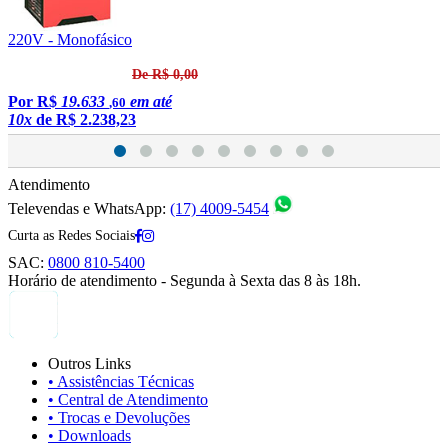
220V - Monofásico
2
De R$ 0,00
Por
R$
19.633
em até
,60
10x
de
R$ 2.238,23
1
Atendimento
Televendas e WhatsApp:
(17) 4009-5454
Curta as Redes Sociais
SAC:
0800 810-5400
Horário de atendimento - Segunda à Sexta das 8 às 18h.
Outros Links
• Assistências Técnicas
• Central de Atendimento
• Trocas e Devoluções
• Downloads