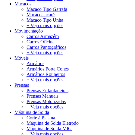
Macacos
Macaco Tipo Garrafa
Macaco Jacaré
Macaco Tipo Unha
+ Veja mais opções
Movimentação
Carros Armazém
Carros Oficina
Carros Pantográficos
+ Veja mais opções
Móveis
Armários
Armários Porta Cones
Armários Roupeiros
+ Veja mais opções
Prensas
Prensas Enfardadeiras
Prensas Manuais
Prensas Motorizadas
+ Veja mais opções
Máquina de Solda
Corte à Plasma
Máquina de Solda Eletrodo
Máquina de Solda MIG
+ Veja mais opções