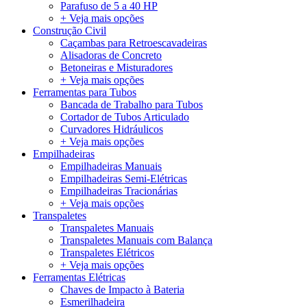
Parafuso de 5 a 40 HP
+ Veja mais opções
Construção Civil
Caçambas para Retroescavadeiras
Alisadoras de Concreto
Betoneiras e Misturadores
+ Veja mais opções
Ferramentas para Tubos
Bancada de Trabalho para Tubos
Cortador de Tubos Articulado
Curvadores Hidráulicos
+ Veja mais opções
Empilhadeiras
Empilhadeiras Manuais
Empilhadeiras Semi-Elétricas
Empilhadeiras Tracionárias
+ Veja mais opções
Transpaletes
Transpaletes Manuais
Transpaletes Manuais com Balança
Transpaletes Elétricos
+ Veja mais opções
Ferramentas Elétricas
Chaves de Impacto à Bateria
Esmerilhadeira