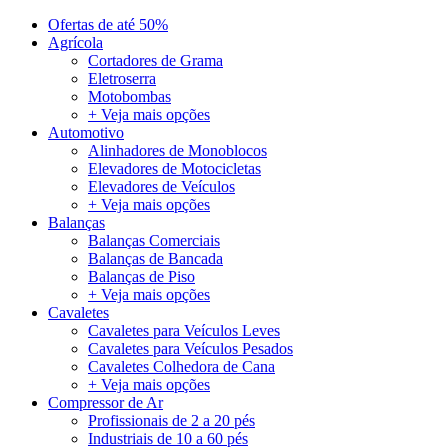
Ofertas de até 50%
Agrícola
Cortadores de Grama
Eletroserra
Motobombas
+ Veja mais opções
Automotivo
Alinhadores de Monoblocos
Elevadores de Motocicletas
Elevadores de Veículos
+ Veja mais opções
Balanças
Balanças Comerciais
Balanças de Bancada
Balanças de Piso
+ Veja mais opções
Cavaletes
Cavaletes para Veículos Leves
Cavaletes para Veículos Pesados
Cavaletes Colhedora de Cana
+ Veja mais opções
Compressor de Ar
Profissionais de 2 a 20 pés
Industriais de 10 a 60 pés