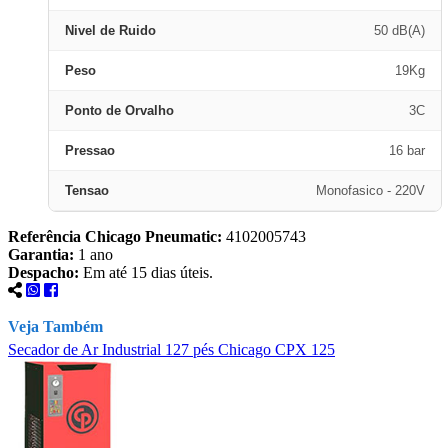
Nivel de Ruido
50 dB(A)
Peso
19Kg
Ponto de Orvalho
3C
Pressao
16 bar
Tensao
Monofasico - 220V
Referência Chicago Pneumatic:
4102005743
Garantia:
1 ano
Despacho:
Em até 15 dias úteis.
Veja Também
Secador de Ar Industrial 127 pés Chicago CPX 125
S