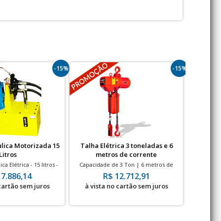
-15%
-15%
lica Motorizada 15
Talha Elétrica 3 toneladas e 6
Trolley
Litros
metros de corrente
a Elétrica - 15 litros -
Capacidade de 3 Ton | 6 metros de
Trole 
 Válvula 2 vias
Corrente
tonelada
17.886,14
R$ 12.712,91
 cartão sem juros
à vista no cartão sem juros
à vis