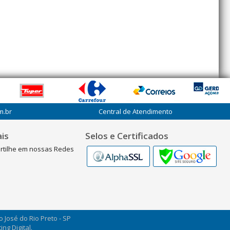
m.br
Central de Atendimento
is
Selos e Certificados
rtilhe em nossas Redes
ão José do Rio Preto - SP
ng Digital.