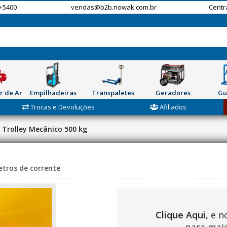
-5400
vendas@b2b.nowak.com.br
Centr
r de Ar
Empilhadeiras
Transpaletes
Geradores
Gu
Trocas e Devoluções
Afiliados
Trolley Mecânico 500 kg
etros de corrente
Clique Aqui,
e n