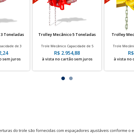
 3 Toneladas
Trolley Mecânico 5 Toneladas
Trolley Mec
pacidade de 3
Trole Mecânico Capacidade de 5
Trole Mecâni
ros de Corrente
toneladas com 3 metros de Corrente
tonelada com 
2,24
R$ 2.954,88
R$
o sem juros
à vista no cartão sem juros
à vista no
berturas do trole são fornecidas com espaçadores ajustáveis conforme o 