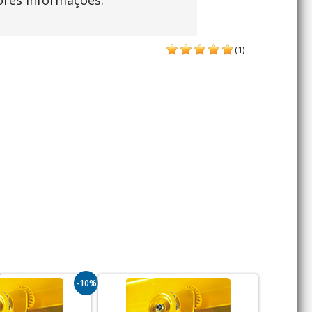
ores informações.
(1)
-10%