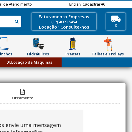
al de Atendimento
Entrar/ Cadastrar
Faturamento Empresas
(17) 4009-5454
0
Locação? Consulte-nos
inchos
Hidráulicos
Prensas
Talhas e Trolleys
Locação de Máquinas
Orçamento
os envie uma mensagem