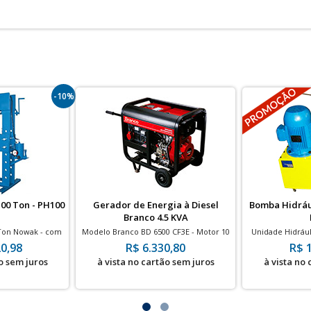
-10%
100 Ton - PH100
Gerador de Energia à Diesel
Bomba Hidráu
Branco 4.5 KVA
0Ton Nowak - com
Modelo Branco BD 6500 CF3E - Motor 10
Unidade Hidráulic
tro
HP - Partida Elétrica
250bar -
0,98
R$ 6.330,80
R$ 
o sem juros
à vista no cartão sem juros
à vista no