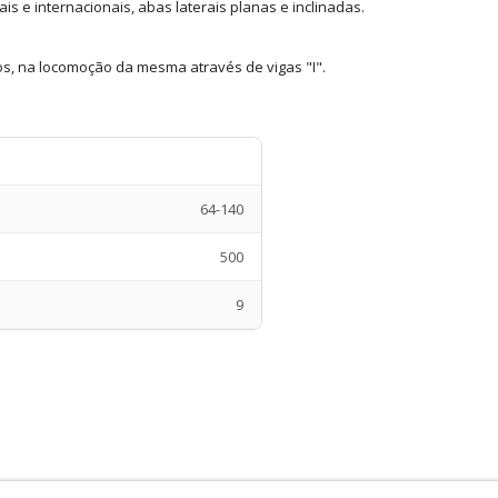
s e internacionais, abas laterais planas e inclinadas.
os, na locomoção da mesma através de vigas "I".
64-140
500
9