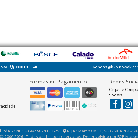
SAC
0800 810-5400
vendas@b2b.nowak.co
Formas de Pagamento
Redes Socia
Clique e Compa
Sociais
ivacidade
 Ltda. - CNPJ: 30.982.982/0001-25 |
R. Jair Martins M. H., 500 - Sala 204 - S
2000-2026 - Todos os direitos reservados. Desenvolvido por B2B Marketi