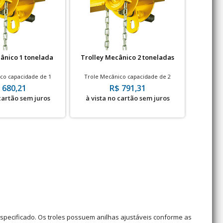
ânico 1 tonelada
Trolley Mecânico 2 toneladas
Trolle
co capacidade de 1
Trole Mecânico capacidade de 2
Trole 
3 metros de corrente
toneladas com 3 metros de corrente
tonelada
 680,21
R$ 791,31
 cartão sem juros
à vista no cartão sem juros
à vis
especificado. Os troles possuem anilhas ajustáveis conforme as