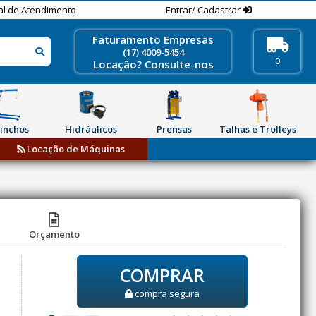
al de Atendimento
Entrar/ Cadastrar
Faturamento Empresas
(17) 4009-5454
0
Locação? Consulte-nos
inchos
Hidráulicos
Prensas
Talhas e Trolleys
Locação de Máquinas
Orçamento
COMPRAR
compra segura