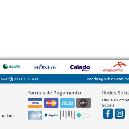
SAC
0800 810-5400
vendas@b2b.nowak.co
Formas de Pagamento
Redes Socia
Clique e Compa
Sociais
ivacidade