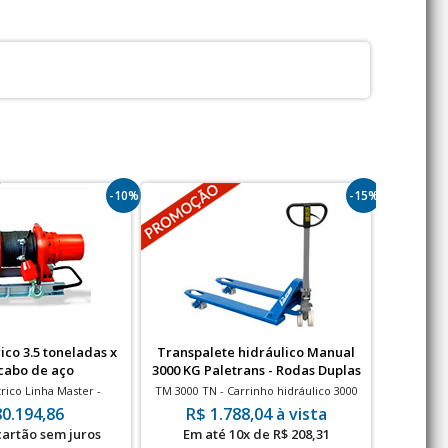
-10%
-15%
ico 3.5 toneladas x
Transpalete hidráulico Manual
Prensa H
cabo de aço
3000 KG Paletrans - Rodas Duplas
Nylon
rico Linha Master -
TM 3000 TN - Carrinho hidráulico 3000
Curso do C
carga de até 3500 kg
KG - Rodas Duplas (tandem) Nylon
80.194,86
R$ 1.788,04 à vista
 cartão sem juros
Em até 10x de R$ 208,31
à vis