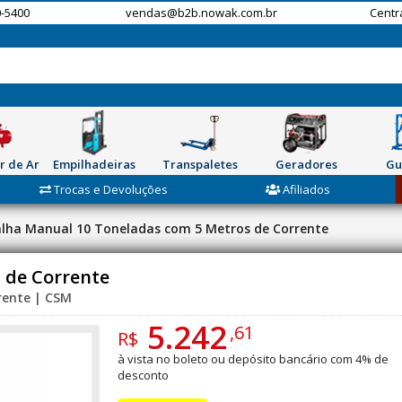
-5400
vendas@b2b.nowak.com.br
Centr
r de Ar
Empilhadeiras
Transpaletes
Geradores
Gu
Trocas e Devoluções
Afiliados
lha Manual 10 Toneladas com 5 Metros de Corrente
 de Corrente
rrente | CSM
5.242
,61
R$
à vista no boleto ou depósito bancário com 4% de
desconto