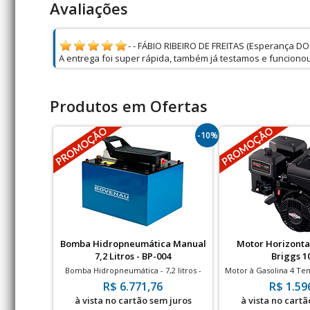
Avaliações
- - FÁBIO RIBEIRO DE FREITAS (Esperança DOe
A entrega foi super rápida, também já testamos e funcionou
Produtos em Ofertas
-10%
Bomba Hidropneumática Manual
Motor Horizonta
7,2 Litros - BP-004
Briggs 1
Bomba Hidropneumática - 7,2 litros -
Motor à Gasolina 4 Te
700bar
| 1 Cilindro | Pa
R$ 6.771,76
R$ 1.59
à vista no cartão sem juros
à vista no cartã