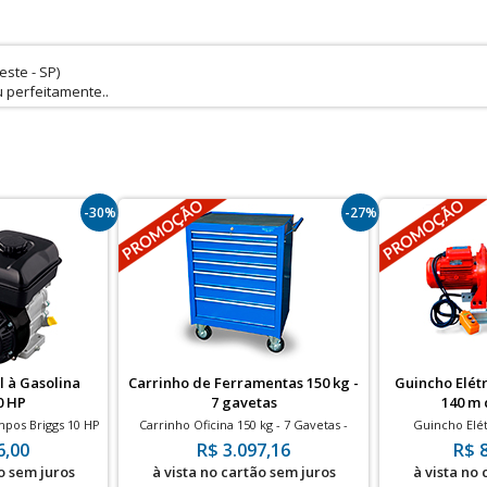
ste - SP)
 perfeitamente..
-30%
-27%
l à Gasolina
Carrinho de Ferramentas 150 kg -
Guincho Elétr
0 HP
7 gavetas
140 m 
mpos Briggs 10 HP
Carrinho Oficina 150 kg - 7 Gavetas -
Guincho Elét
rtida Manual
Puxador lateral - Rodas 5"
Capacidade de 
6,00
R$ 3.097,16
R$ 
o sem juros
à vista no cartão sem juros
à vista no