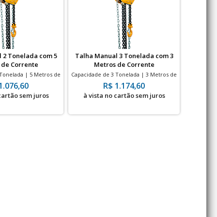
 2 Tonelada com 5
Talha Manual 3 Tonelada com 3
Talha M
 de Corrente
Metros de Corrente
Me
Tonelada | 5 Metros de
Capacidade de 3 Tonelada | 3 Metros de
Capacidade
orrente
Corrente
1.076,60
R$ 1.174,60
 cartão sem juros
à vista no cartão sem juros
à vis