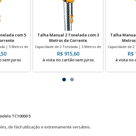
onelada com 5
Talha Manual 2 Tonelada com 3
Talha Manual
orrente
Metros de Corrente
Metros
ada | 5 Metros de
Capacidade de 2 Tonelada | 3 Metros de
Capacidade de 2 
te
Corrente
C
,50
R$ 915,60
R$ 
o sem juros
à vista no cartão sem juros
à vista no
Modelo TC10000 5
, de fácil utilização e extremamente versáteis.