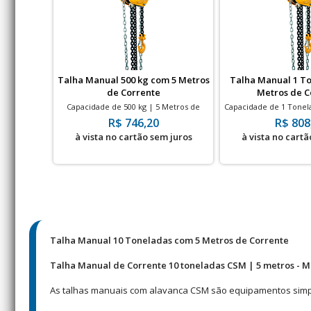
Talha Manual 500 kg com 5 Metros
Talha Manual 1 T
de Corrente
Metros de C
Capacidade de 500 kg | 5 Metros de
Capacidade de 1 Tonel
Corrente
Corren
R$ 746,20
R$ 808
à vista no cartão sem juros
à vista no cartã
Talha Manual 10 Toneladas com 5 Metros de Corrente
Talha Manual de Corrente 10 toneladas CSM | 5 metros - 
As talhas manuais com alavanca CSM são equipamentos simples