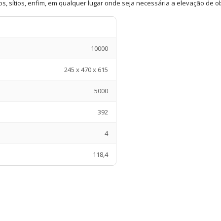
icos, sítios, enfim, em qualquer lugar onde seja necessária a elevação d
10000
245 x 470 x 615
5000
392
4
118,4