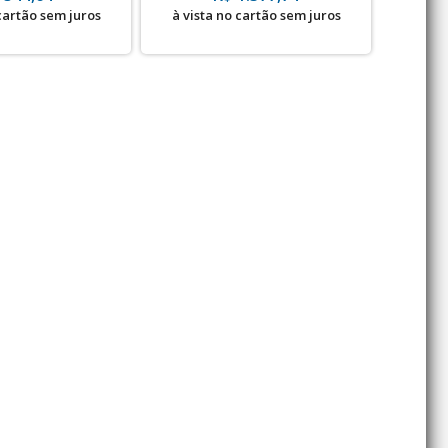
 cartão sem juros
à vista no cartão sem juros
à vis