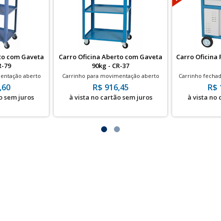
rto com Gaveta
Carro Oficina Aberto com Gaveta
Carro Oficina 
R-79
90kg - CR-37
entação aberto
Carrinho para movimentação aberto
Carrinho fecha
- 90kg
com Gaveta - 90kg
em Ofi
,60
R$ 916,45
R$ 
o sem juros
à vista no cartão sem juros
à vista no