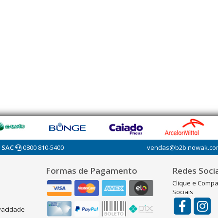
SAC
0800 810-5400
vendas@b2b.nowak.co
Formas de Pagamento
Redes Socia
Clique e Compa
Sociais
ivacidade