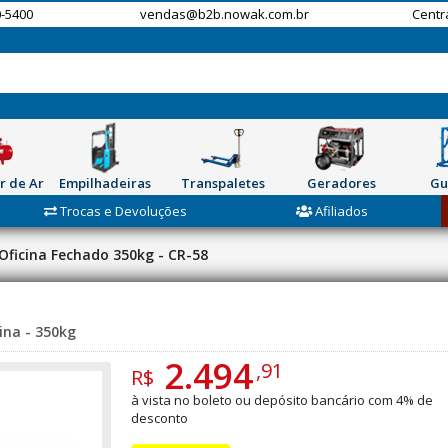
-5400
vendas@b2b.nowak.com.br
Centr
r de Ar
Empilhadeiras
Transpaletes
Geradores
Gu
Trocas e Devoluções
Afiliados
Oficina Fechado 350kg - CR-58
ina - 350kg
2.494
,91
R$
à vista no boleto ou depósito bancário com 4% de
desconto