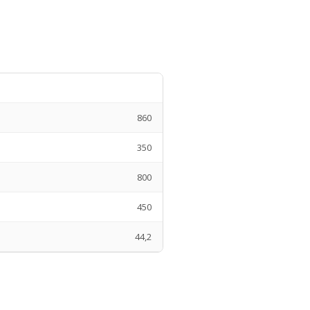
860
350
800
450
44,2