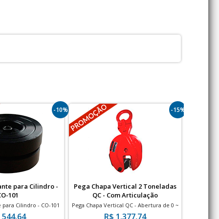
-10%
-15%
nte para Cilindro -
Pega Chapa Vertical 2 Toneladas
Balança D
CO-101
QC - Com Articulação
 para Cilindro - CO-101
Pega Chapa Vertical QC - Abertura de 0 ~
2099 - B
25 mm
 544,64
R$ 1.377,74