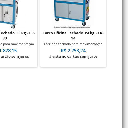
Fechado 330kg - CR-
Carro Oficina Fechado 350kg - CR-
Carro Ofi
39
14
do para movimentação
Carrinho fechado para movimentação
Carrinho 
cina - 330kg
em Oficina - 350kg
1.828,15
R$ 2.753,24
 cartão sem juros
à vista no cartão sem juros
à vis