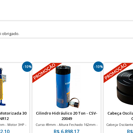
i obrigado.
-10%
-10%
 Motorizada 30
Cilindro Hidráulico 20 Ton - CSV-
Cabeça Oscila
NR12
20049
mm - Motor 3HP -
Curso 49mm - Altura Fechado 162mm -
Cabeça Oscilante
12
700bar
2,10
R$ 6.898,17
R$