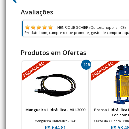
Avaliações
- - HENRIQUE SCHIER (Quiterianópolis - CE)
Produto bom, cumpre o que promete, gosto de comprar aqu
Produtos em Ofertas
-10%
Mangueira Hidráulica - MH-3000
Prensa Hidráulica
Ton com 
Mangueira Hidráulica - 1/4"
Curso do Cilindro 180
com NR
R$ 644,81
R$ 53.48