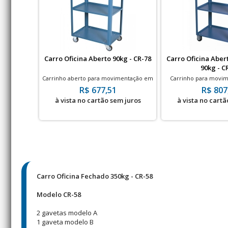
Carro Oficina Aberto 90kg - CR-78
Carro Oficina Abe
90kg - C
Carrinho aberto para movimentação em
Carrinho para movim
Oficina - 90kg
com Gaveta 
R$ 677,51
R$ 807
à vista no cartão sem juros
à vista no cartã
Carro Oficina Fechado 350kg - CR-58
Modelo CR-58
2 gavetas modelo A
1 gaveta modelo B