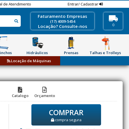
al de Atendimento
Entrar/ Cadastrar
Faturamento Empresas
(17) 4009-5454
0
Locação? Consulte-nos
inchos
Hidráulicos
Prensas
Talhas e Trolleys
Locação de Máquinas
Catalogo
Orçamento
COMPRAR
compra segura