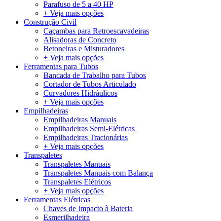
Parafuso de 5 a 40 HP
+ Veja mais opções
Construção Civil
Caçambas para Retroescavadeiras
Alisadoras de Concreto
Betoneiras e Misturadores
+ Veja mais opções
Ferramentas para Tubos
Bancada de Trabalho para Tubos
Cortador de Tubos Articulado
Curvadores Hidráulicos
+ Veja mais opções
Empilhadeiras
Empilhadeiras Manuais
Empilhadeiras Semi-Elétricas
Empilhadeiras Tracionárias
+ Veja mais opções
Transpaletes
Transpaletes Manuais
Transpaletes Manuais com Balança
Transpaletes Elétricos
+ Veja mais opções
Ferramentas Elétricas
Chaves de Impacto à Bateria
Esmerilhadeira