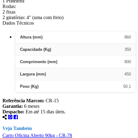
1 Prateleira
Rodas:
2 fixas
2 giratórias: 4" (uma com freio)
Dados Técnicos
Altura (mm)
860
Capacidade (Kg)
350
Comprimento (mm)
800
Largura (mm)
450
Peso (Kg)
50,1
Referência Marcon:
CR-15
Garantia:
6 meses
Despacho:
Em até 15 dias úteis.
Veja Também
Carro Oficina Aberto 90kg - CR-78
C