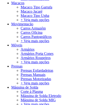
Macacos
Macaco Tipo Garrafa
Macaco Jacaré
Macaco Tipo Unha
+ Veja mais opções
Movimentação
Carros Armazém
Carros Oficina
Carros Pantográficos
+ Veja mais opções
Móveis
Armários
Armários Porta Cones
Armários Roupeiros
+ Veja mais opções
Prensas
Prensas Enfardadeiras
Prensas Manuais
Prensas Motorizadas
+ Veja mais opções
Máquina de Solda
Corte à Plasma
Máquina de Solda Eletrodo
Máquina de Solda MIG
+ Veja mais opções