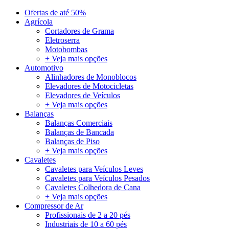
Ofertas de até 50%
Agrícola
Cortadores de Grama
Eletroserra
Motobombas
+ Veja mais opções
Automotivo
Alinhadores de Monoblocos
Elevadores de Motocicletas
Elevadores de Veículos
+ Veja mais opções
Balanças
Balanças Comerciais
Balanças de Bancada
Balanças de Piso
+ Veja mais opções
Cavaletes
Cavaletes para Veículos Leves
Cavaletes para Veículos Pesados
Cavaletes Colhedora de Cana
+ Veja mais opções
Compressor de Ar
Profissionais de 2 a 20 pés
Industriais de 10 a 60 pés