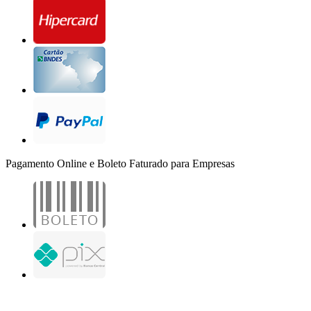
Pagamento Online e Boleto Faturado para Empresas
B2B Marketing Digital Ltda. - CNPJ: 30.982.982/0001-25
R. Jair Martins M. H., 500 - Sala 204