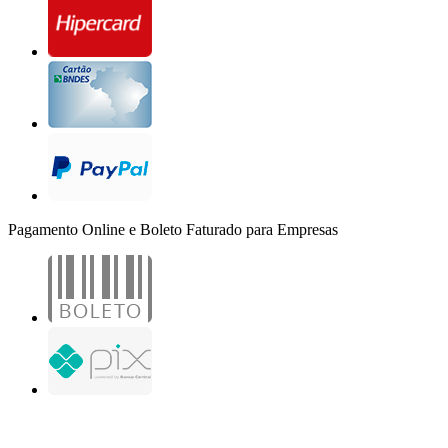
Pagamento Online e Boleto Faturado para Empresas
B2B Marketing Digital Ltda. - CNPJ: 30.982.982/0001-25
R. Jair Martins M. H., 500 - Sala 204