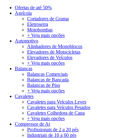
Ofertas de até 50%
Agrícola
Cortadores de Grama
Eletroserra
Motobombas
+ Veja mais opções
Automotivo
Alinhadores de Monoblocos
Elevadores de Motocicletas
Elevadores de Veículos
+ Veja mais opções
Balanças
Balanças Comerciais
Balanças de Bancada
Balanças de Piso
+ Veja mais opções
Cavaletes
Cavaletes para Veículos Leves
Cavaletes para Veículos Pesados
Cavaletes Colhedora de Cana
+ Veja mais opções
Compressor de Ar
Profissionais de 2 a 20 pés
Industriais de 10 a 60 pés