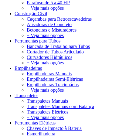
Parafuso de 5 a 40 HP
+ Veja mais opções
Construção Civil
Caçambas para Retroescavadeiras
Alisadoras de Concreto
Betoneiras e Misturadores
+ Veja mais opções
Ferramentas para Tubos
Bancada de Trabalho para Tubos
Cortador de Tubos Articulado
Curvadores Hidráulicos
+ Veja mais opções
Empilhadeiras
Empilhadeiras Manuais
Empilhadeiras Semi-Elétricas
Empilhadeiras Tracionárias
+ Veja mais opções
Transpaletes
Transpaletes Manuais
Transpaletes Manuais com Balança
Transpaletes Elétricos
+ Veja mais opções
Ferramentas Elétricas
Chaves de Impacto à Bateria
Esmerilhadeira