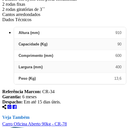
2 rodas fixas
2 rodas giratórias de 3``
Cantos arredondados
Dados Técnicos
Altura (mm)
910
Capacidade (Kg)
90
Comprimento (mm)
600
Largura (mm)
400
Peso (Kg)
13,6
Referência Marcon:
CR-34
Garantia:
6 meses
Despacho:
Em até 15 dias úteis.
Veja Também
Carro Oficina Aberto 90kg - CR-78
C