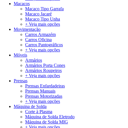
Macacos
Macaco Tipo Garrafa
Macaco Jacaré
Macaco Tipo Unha
+ Veja mais opções
Movimentação
Carros Armazém
Carros Oficina
Carros Pantográficos
+ Veja mais opções
Móveis
Armários
Armários Porta Cones
Armários Roupeiros
+ Veja mais opções
Prensas
Prensas Enfardadeiras
Prensas Manuais
Prensas Motorizadas
+ Veja mais opções
Máquina de Solda
Corte à Plasma
Máquina de Solda Eletrodo
Máquina de Solda MIG
+ Veja mais opções