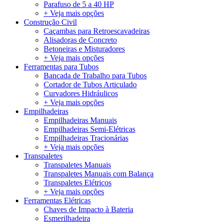
Parafuso de 5 a 40 HP
+ Veja mais opções
Construção Civil
Caçambas para Retroescavadeiras
Alisadoras de Concreto
Betoneiras e Misturadores
+ Veja mais opções
Ferramentas para Tubos
Bancada de Trabalho para Tubos
Cortador de Tubos Articulado
Curvadores Hidráulicos
+ Veja mais opções
Empilhadeiras
Empilhadeiras Manuais
Empilhadeiras Semi-Elétricas
Empilhadeiras Tracionárias
+ Veja mais opções
Transpaletes
Transpaletes Manuais
Transpaletes Manuais com Balança
Transpaletes Elétricos
+ Veja mais opções
Ferramentas Elétricas
Chaves de Impacto à Bateria
Esmerilhadeira