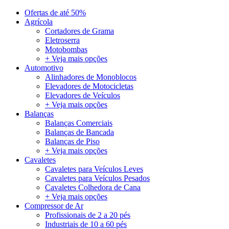
Ofertas de até 50%
Agrícola
Cortadores de Grama
Eletroserra
Motobombas
+ Veja mais opções
Automotivo
Alinhadores de Monoblocos
Elevadores de Motocicletas
Elevadores de Veículos
+ Veja mais opções
Balanças
Balanças Comerciais
Balanças de Bancada
Balanças de Piso
+ Veja mais opções
Cavaletes
Cavaletes para Veículos Leves
Cavaletes para Veículos Pesados
Cavaletes Colhedora de Cana
+ Veja mais opções
Compressor de Ar
Profissionais de 2 a 20 pés
Industriais de 10 a 60 pés