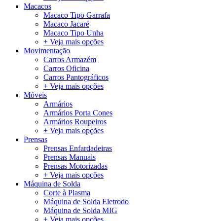
Macacos
Macaco Tipo Garrafa
Macaco Jacaré
Macaco Tipo Unha
+ Veja mais opções
Movimentação
Carros Armazém
Carros Oficina
Carros Pantográficos
+ Veja mais opções
Móveis
Armários
Armários Porta Cones
Armários Roupeiros
+ Veja mais opções
Prensas
Prensas Enfardadeiras
Prensas Manuais
Prensas Motorizadas
+ Veja mais opções
Máquina de Solda
Corte à Plasma
Máquina de Solda Eletrodo
Máquina de Solda MIG
+ Veja mais opções