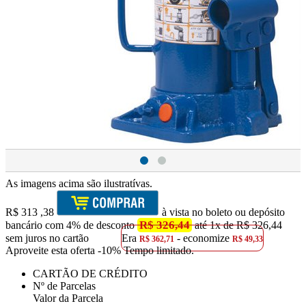
As imagens acima são ilustratívas.
R$
313
,38
à vista no boleto ou depósito
R$ 326,44
bancário com 4% de desconto
até 1x de R$ 326,44
sem juros no cartão
Era
- economize
R$ 362,71
R$ 49,33
Aproveite esta oferta
-10% Tempo limitado.
CARTÃO DE CRÉDITO
Nº de Parcelas
Valor da Parcela