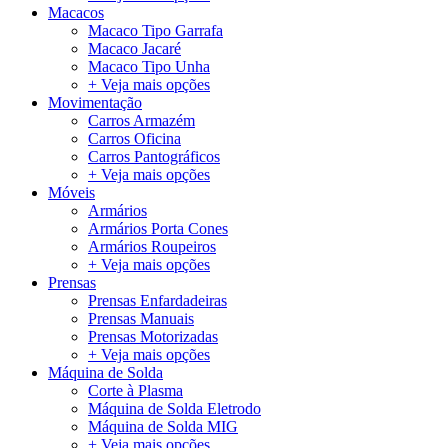
Macacos
Macaco Tipo Garrafa
Macaco Jacaré
Macaco Tipo Unha
+ Veja mais opções
Movimentação
Carros Armazém
Carros Oficina
Carros Pantográficos
+ Veja mais opções
Móveis
Armários
Armários Porta Cones
Armários Roupeiros
+ Veja mais opções
Prensas
Prensas Enfardadeiras
Prensas Manuais
Prensas Motorizadas
+ Veja mais opções
Máquina de Solda
Corte à Plasma
Máquina de Solda Eletrodo
Máquina de Solda MIG
+ Veja mais opções