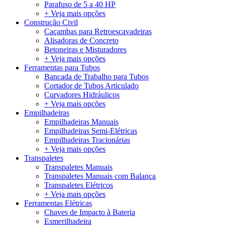
Parafuso de 5 a 40 HP
+ Veja mais opções
Construção Civil
Caçambas para Retroescavadeiras
Alisadoras de Concreto
Betoneiras e Misturadores
+ Veja mais opções
Ferramentas para Tubos
Bancada de Trabalho para Tubos
Cortador de Tubos Articulado
Curvadores Hidráulicos
+ Veja mais opções
Empilhadeiras
Empilhadeiras Manuais
Empilhadeiras Semi-Elétricas
Empilhadeiras Tracionárias
+ Veja mais opções
Transpaletes
Transpaletes Manuais
Transpaletes Manuais com Balança
Transpaletes Elétricos
+ Veja mais opções
Ferramentas Elétricas
Chaves de Impacto à Bateria
Esmerilhadeira