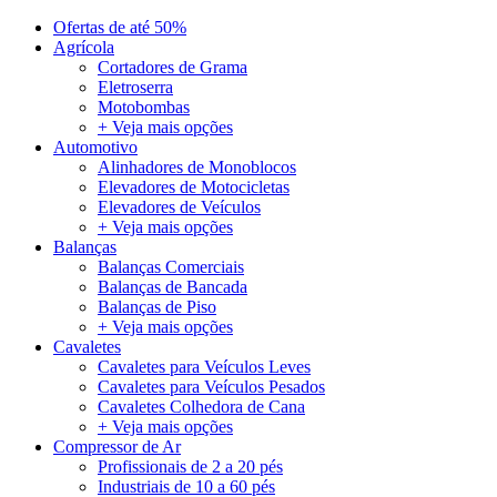
Ofertas de até 50%
Agrícola
Cortadores de Grama
Eletroserra
Motobombas
+ Veja mais opções
Automotivo
Alinhadores de Monoblocos
Elevadores de Motocicletas
Elevadores de Veículos
+ Veja mais opções
Balanças
Balanças Comerciais
Balanças de Bancada
Balanças de Piso
+ Veja mais opções
Cavaletes
Cavaletes para Veículos Leves
Cavaletes para Veículos Pesados
Cavaletes Colhedora de Cana
+ Veja mais opções
Compressor de Ar
Profissionais de 2 a 20 pés
Industriais de 10 a 60 pés