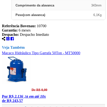
Comprimento da alavanca
343mm
Peso(com alavanca)
6,1Kg
Referência Bovenau:
10700
Garantia:
6 meses
Despacho:
Despacho Imediato
Veja Também
Macaco Hidráulico Tipo Garrafa 50Ton - MT50000
M
De R$ 0,00
Por
R$
2.136
em até 10x
,58
de
R$ 243,57