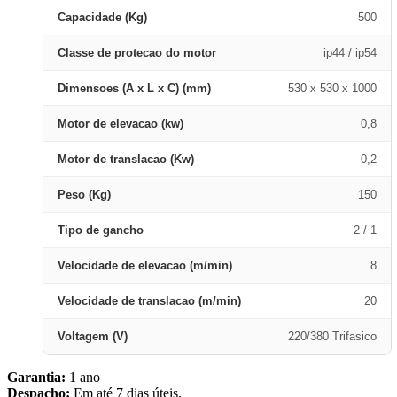
Capacidade (Kg)
500
Classe de protecao do motor
ip44 / ip54
Dimensoes (A x L x C) (mm)
530 x 530 x 1000
Motor de elevacao (kw)
0,8
Motor de translacao (Kw)
0,2
Peso (Kg)
150
Tipo de gancho
2 / 1
Velocidade de elevacao (m/min)
8
Velocidade de translacao (m/min)
20
Voltagem (V)
220/380 Trifasico
Garantia:
1 ano
Despacho:
Em até 7 dias úteis.