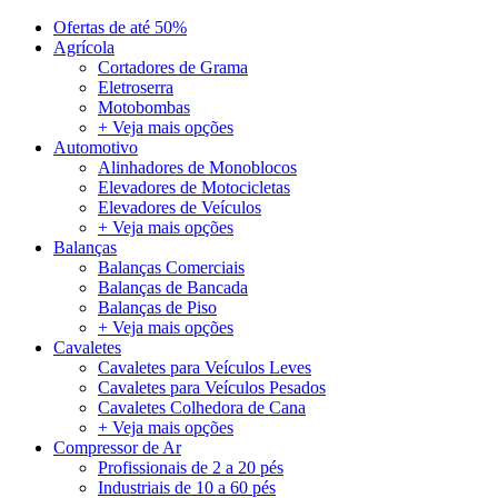
Ofertas de até 50%
Agrícola
Cortadores de Grama
Eletroserra
Motobombas
+ Veja mais opções
Automotivo
Alinhadores de Monoblocos
Elevadores de Motocicletas
Elevadores de Veículos
+ Veja mais opções
Balanças
Balanças Comerciais
Balanças de Bancada
Balanças de Piso
+ Veja mais opções
Cavaletes
Cavaletes para Veículos Leves
Cavaletes para Veículos Pesados
Cavaletes Colhedora de Cana
+ Veja mais opções
Compressor de Ar
Profissionais de 2 a 20 pés
Industriais de 10 a 60 pés