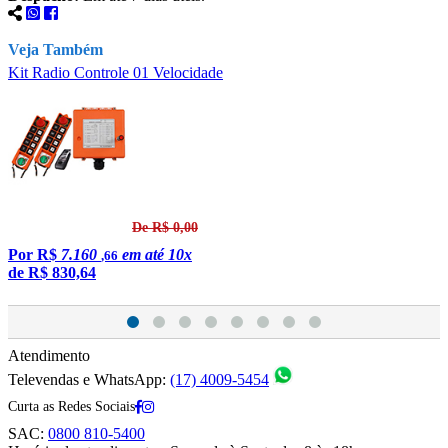
Veja Também
Kit Radio Controle 01 Velocidade
T
2
De R$ 0,00
Por
R$
7.160
em até 10x
,66
de
R$ 830,64
Atendimento
Televendas e WhatsApp:
(17) 4009-5454
Curta as Redes Sociais
SAC:
0800 810-5400