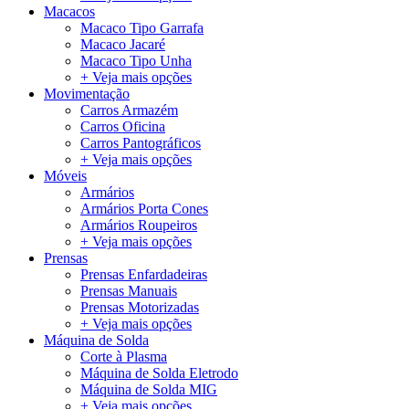
Macacos
Macaco Tipo Garrafa
Macaco Jacaré
Macaco Tipo Unha
+ Veja mais opções
Movimentação
Carros Armazém
Carros Oficina
Carros Pantográficos
+ Veja mais opções
Móveis
Armários
Armários Porta Cones
Armários Roupeiros
+ Veja mais opções
Prensas
Prensas Enfardadeiras
Prensas Manuais
Prensas Motorizadas
+ Veja mais opções
Máquina de Solda
Corte à Plasma
Máquina de Solda Eletrodo
Máquina de Solda MIG
+ Veja mais opções