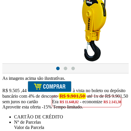
As imagens acima são ilustratívas.
R$
9.505
,44
à vista no boleto ou depósito
R$ 9.901,50
bancário com 4% de desconto
até 1x de R$ 9.901,50
sem juros no cartão
Era
- economize
R$ 11.648,82
R$ 2.143,38
Aproveite esta oferta
-15% Tempo limitado.
CARTÃO DE CRÉDITO
Nº de Parcelas
Valor da Parcela