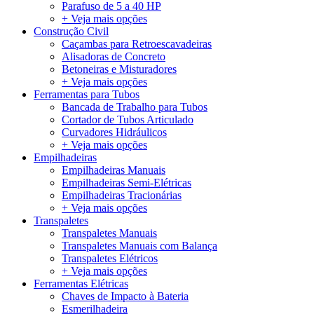
Parafuso de 5 a 40 HP
+ Veja mais opções
Construção Civil
Caçambas para Retroescavadeiras
Alisadoras de Concreto
Betoneiras e Misturadores
+ Veja mais opções
Ferramentas para Tubos
Bancada de Trabalho para Tubos
Cortador de Tubos Articulado
Curvadores Hidráulicos
+ Veja mais opções
Empilhadeiras
Empilhadeiras Manuais
Empilhadeiras Semi-Elétricas
Empilhadeiras Tracionárias
+ Veja mais opções
Transpaletes
Transpaletes Manuais
Transpaletes Manuais com Balança
Transpaletes Elétricos
+ Veja mais opções
Ferramentas Elétricas
Chaves de Impacto à Bateria
Esmerilhadeira