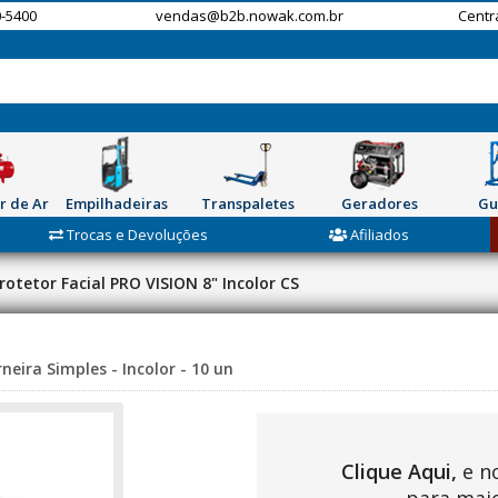
-5400
vendas@b2b.nowak.com.br
Centr
r de Ar
Empilhadeiras
Transpaletes
Geradores
Gu
Trocas e Devoluções
Afiliados
rotetor Facial PRO VISION 8" Incolor CS
eira Simples - Incolor - 10 un
Clique Aqui,
e n