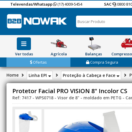
Televendas/Whatsapp
(17) 4009-5454
SAC
0800 810
Ver todas
Agrícola
Balanças
Compresso
Ofertas
Compra Segura
Home
P
Linha EPI
Proteção à Cabeça e Face
Protetor Facial PRO VISION 8" Incolor CS
Ref: 7417 - WPS0718 - Visor de 8" - moldado em PETG - Carn