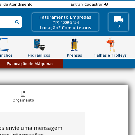
al de Atendimento
Entrar/ Cadastrar
Faturamento Empresas
(17) 4009-5454
0
Locação? Consulte-nos
inchos
Hidráulicos
Prensas
Talhas e Trolleys
Locação de Máquinas
Orçamento
os envie uma mensagem