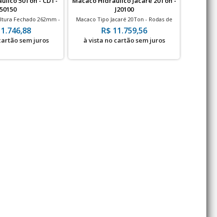
áulico 50Ton - CDT-
Macaco Hidráulico Jacaré 20Ton -
Pórtico 
50150
J20100
ltura Fechado 262mm -
Macaco Tipo Jacaré 20Ton - Rodas de
Pórtico M
700bar
Ferro
11.746,88
R$ 11.759,56
 cartão sem juros
à vista no cartão sem juros
à vis