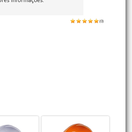
ores informações.
(0)