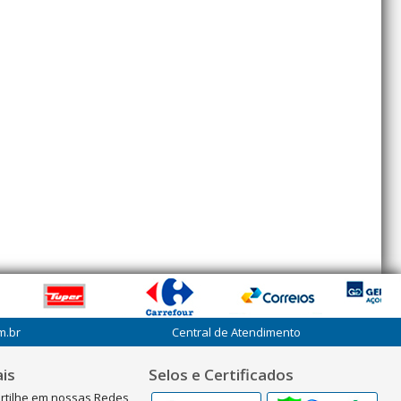
m.br
Central de Atendimento
is
Selos e Certificados
rtilhe em nossas Redes