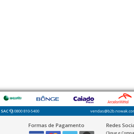
SAC
0800 810-5400
vendas@b2b.nowak.co
Formas de Pagamento
Redes Socia
Clique e Compa