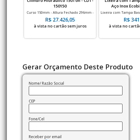
Cilindro Hidráulico 150Ton - CDT-
Lixeira com Tamp
150150
Aço Inox Ecobin
Curso 150mm - Altura Fechado 296mm -
Lixeira com Tampa Bas
700bar
| 50 Litros |
R$ 27.426,05
R$ 341
à vista no cartão sem juros
à vista no cartã
Gerar Orçamento Deste Produto
Nome/ Razão Social
CEP
Fone/Cel
Receber por email