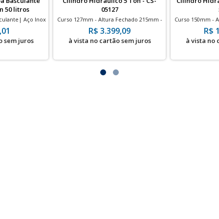
a Basculante
Cilindro Hidráulico 5 Ton - CS-
Cilindro Hidr
 50 litros
05127
culante| Aço Inox
Curso 127mm - Altura Fechado 215mm -
Curso 150mm - A
 30x70cm
700bar
,01
R$ 3.399,09
R$ 
o sem juros
à vista no cartão sem juros
à vista no