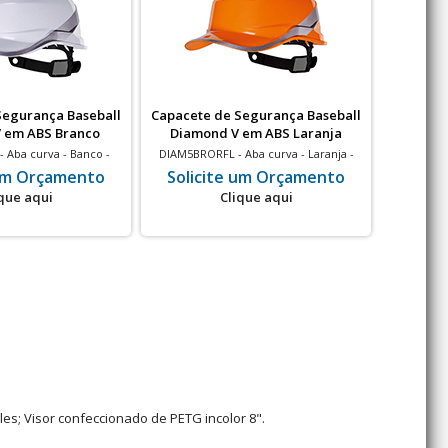
Segurança Baseball
Capacete de Segurança Baseball
Capacete
 em ABS Branco
Diamond V em ABS Laranja
Diam
 Aba curva - Banco -
DIAM5BRORFL - Aba curva - Laranja -
DIAM5B
 elétrico - 20 un
Isolamento elétrico - 20 un
Isol
 um Orçamento
Solicite um Orçamento
Soli
que aqui
Clique aqui
les; Visor confeccionado de PETG incolor 8".