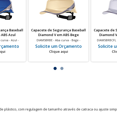
ança Baseball
Capacete de Segurança Baseball
Capacete de 
 ABS Azul
Diamond V em ABS Bege
Diamond V
curva - Azul -
DIAM5BRBE - Aba curva - Bege -
DIAM5BRBCFL -
ico - 20 un
Isolamento elétrico - 20 un
Isolamento
Orçamento
Solicite um Orçamento
Solicite
aqui
Clique aqui
Cli
 de plástico, com regulagem de tamanho através de catraca ou ajuste simp