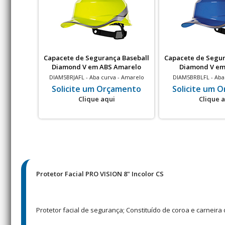
Capacete de Segurança Baseball
Capacete de Segur
Diamond V em ABS Amarelo
Diamond V em
Fluorescente
DIAM5BRJAFL - Aba curva - Amarelo
DIAM5BRBLFL - Aba 
Fluorescente - Isolamento elétrico - 20
Isolamento elétr
Solicite um Orçamento
Solicite um 
un
Clique aqui
Clique 
Protetor Facial PRO VISION 8" Incolor CS
Protetor facial de segurança; Constituído de coroa e carneira