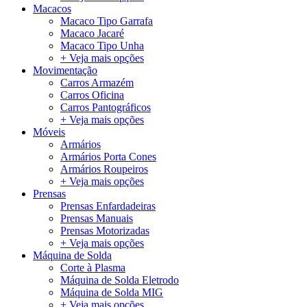
Macacos
Macaco Tipo Garrafa
Macaco Jacaré
Macaco Tipo Unha
+ Veja mais opções
Movimentação
Carros Armazém
Carros Oficina
Carros Pantográficos
+ Veja mais opções
Móveis
Armários
Armários Porta Cones
Armários Roupeiros
+ Veja mais opções
Prensas
Prensas Enfardadeiras
Prensas Manuais
Prensas Motorizadas
+ Veja mais opções
Máquina de Solda
Corte à Plasma
Máquina de Solda Eletrodo
Máquina de Solda MIG
+ Veja mais opções