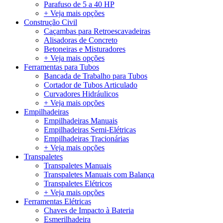
Parafuso de 5 a 40 HP
+ Veja mais opções
Construção Civil
Caçambas para Retroescavadeiras
Alisadoras de Concreto
Betoneiras e Misturadores
+ Veja mais opções
Ferramentas para Tubos
Bancada de Trabalho para Tubos
Cortador de Tubos Articulado
Curvadores Hidráulicos
+ Veja mais opções
Empilhadeiras
Empilhadeiras Manuais
Empilhadeiras Semi-Elétricas
Empilhadeiras Tracionárias
+ Veja mais opções
Transpaletes
Transpaletes Manuais
Transpaletes Manuais com Balança
Transpaletes Elétricos
+ Veja mais opções
Ferramentas Elétricas
Chaves de Impacto à Bateria
Esmerilhadeira