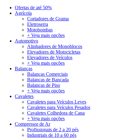
Ofertas de até 50%
Agrícola
Cortadores de Grama
Eletroserra
Motobombas
+ Veja mais opções
Automotivo
Alinhadores de Monoblocos
Elevadores de Motocicletas
Elevadores de Veículos
+ Veja mais opções
Balanças
Balanças Comerciais
Balanças de Bancada
Balanças de Piso
+ Veja mais opções
Cavaletes
Cavaletes para Veículos Leves
Cavaletes para Veículos Pesados
Cavaletes Colhedora de Cana
+ Veja mais opções
Compressor de Ar
Profissionais de 2 a 20 pés
Industriais de 10 a 60 pés