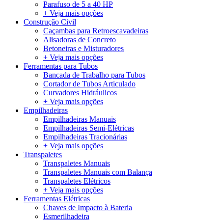
Parafuso de 5 a 40 HP
+ Veja mais opções
Construção Civil
Caçambas para Retroescavadeiras
Alisadoras de Concreto
Betoneiras e Misturadores
+ Veja mais opções
Ferramentas para Tubos
Bancada de Trabalho para Tubos
Cortador de Tubos Articulado
Curvadores Hidráulicos
+ Veja mais opções
Empilhadeiras
Empilhadeiras Manuais
Empilhadeiras Semi-Elétricas
Empilhadeiras Tracionárias
+ Veja mais opções
Transpaletes
Transpaletes Manuais
Transpaletes Manuais com Balança
Transpaletes Elétricos
+ Veja mais opções
Ferramentas Elétricas
Chaves de Impacto à Bateria
Esmerilhadeira