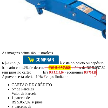
As imagens acima são ilustratívas.
R$
4.855
,51
à vista no boleto ou depósito
R$ 5.057,82
bancário com 4% de desconto
até 1x de R$ 5.057,82
sem juros no cartão
Era
- economize
R$ 5.619,80
R$ 764,29
Aproveite esta oferta
-10% Tempo limitado.
CARTÃO DE CRÉDITO
Nº de Parcelas
Valor da Parcela
1 parcela de
R$ 5.057,82 s/ juros
3 parcelas de