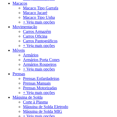
Macacos
Macaco Tipo Garrafa
Macaco Jacaré
Macaco Tipo Unha
+ Veja mais opções
Movimentação
Carros Armazém
Carros Oficina
Carros Pantográficos
+ Veja mais opções
Móveis
Armários
Armários Porta Cones
Armários Roupeiros
+ Veja mais opções
Prensas
Prensas Enfardadeiras
Prensas Manuais
Prensas Motorizadas
+ Veja mais opções
Máquina de Solda
Corte à Plasma
Máquina de Solda Eletrodo
Máquina de Solda MIG
+ Veja mais opções