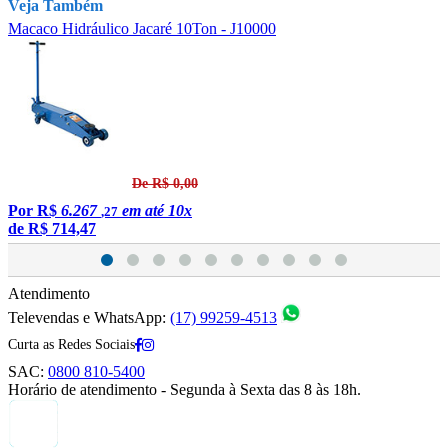
Veja Também
Macaco Hidráulico Jacaré 10Ton - J10000
M
De R$ 0,00
Por
R$
6.267
em até 10x
,27
de
R$ 714,47
1
Atendimento
Televendas e WhatsApp:
(17) 99259-4513
Curta as Redes Sociais
SAC:
0800 810-5400
Horário de atendimento - Segunda à Sexta das 8 às 18h.