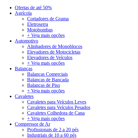
Ofertas de até 50%
Agrícola
Cortadores de Grama
Eletroserra
Motobombas
+ Veja mais opções
Automotivo
Alinhadores de Monoblocos
Elevadores de Motocicletas
Elevadores de Veículos
+ Veja mais opções
Balanças
Balanças Comerciais
Balanças de Bancada
Balanças de Piso
+ Veja mais opções
Cavaletes
Cavaletes para Veículos Leves
Cavaletes para Veículos Pesados
Cavaletes Colhedora de Cana
+ Veja mais opções
Compressor de Ar
Profissionais de 2 a 20 pés
Industriais de 10 a 60 pés