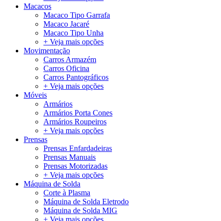
Macacos
Macaco Tipo Garrafa
Macaco Jacaré
Macaco Tipo Unha
+ Veja mais opções
Movimentação
Carros Armazém
Carros Oficina
Carros Pantográficos
+ Veja mais opções
Móveis
Armários
Armários Porta Cones
Armários Roupeiros
+ Veja mais opções
Prensas
Prensas Enfardadeiras
Prensas Manuais
Prensas Motorizadas
+ Veja mais opções
Máquina de Solda
Corte à Plasma
Máquina de Solda Eletrodo
Máquina de Solda MIG
+ Veja mais opções