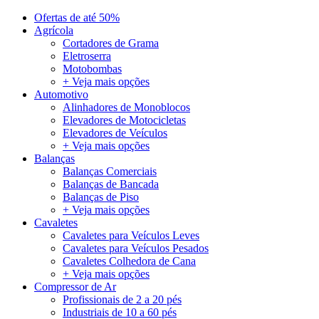
Ofertas de até 50%
Agrícola
Cortadores de Grama
Eletroserra
Motobombas
+ Veja mais opções
Automotivo
Alinhadores de Monoblocos
Elevadores de Motocicletas
Elevadores de Veículos
+ Veja mais opções
Balanças
Balanças Comerciais
Balanças de Bancada
Balanças de Piso
+ Veja mais opções
Cavaletes
Cavaletes para Veículos Leves
Cavaletes para Veículos Pesados
Cavaletes Colhedora de Cana
+ Veja mais opções
Compressor de Ar
Profissionais de 2 a 20 pés
Industriais de 10 a 60 pés