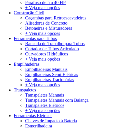
Parafuso de 5 a 40 HP
+ Veja mais opções
Construção Civil
Caçambas para Retroescavadeiras
Alisadoras de Concreto
Betoneiras e Misturadores
+ Veja mais opções
Ferramentas para Tubos
Bancada de Trabalho para Tubos
Cortador de Tubos Articulado
Curvadores Hidráulicos
+ Veja mais opções
Empilhadeiras
Empilhadeiras Manuais
Empilhadeiras Semi-Elétricas
Empilhadeiras Tracionárias
+ Veja mais opções
Transpaletes
Transpaletes Manuais
Transpaletes Manuais com Balança
Transpaletes Elétricos
+ Veja mais opções
Ferramentas Elétricas
Chaves de Impacto à Bateria
Esmerilhadeira