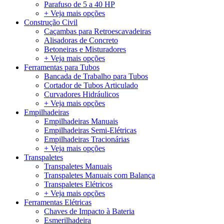
Parafuso de 5 a 40 HP
+ Veja mais opções
Construção Civil
Caçambas para Retroescavadeiras
Alisadoras de Concreto
Betoneiras e Misturadores
+ Veja mais opções
Ferramentas para Tubos
Bancada de Trabalho para Tubos
Cortador de Tubos Articulado
Curvadores Hidráulicos
+ Veja mais opções
Empilhadeiras
Empilhadeiras Manuais
Empilhadeiras Semi-Elétricas
Empilhadeiras Tracionárias
+ Veja mais opções
Transpaletes
Transpaletes Manuais
Transpaletes Manuais com Balança
Transpaletes Elétricos
+ Veja mais opções
Ferramentas Elétricas
Chaves de Impacto à Bateria
Esmerilhadeira