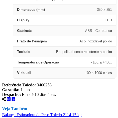
Dimensoes (mm)
359 x 251
Display
LCD
Gabinete
ABS - Cor branca
Prato de Pesagem
Aco inoxidavel polido
Teclado
Em policarbonato resistente a poeira
Temperatura de Operacao
- 10C a +40C.
Vida util
100 a 1000 ciclos
Referência Toledo:
3400253
Garantia:
1 ano
Despacho:
Em até 10 dias úteis.
Veja Também
Balança Estimadora de Peso Toledo 2114 15 kg
B