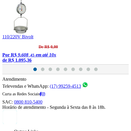
110/220V Bivolt
1
De R$ 0,00
S
Por
R$
9.608
em até 10x
,45
de
R$ 1.095,36
Atendimento
Televendas e WhatsApp:
(17) 99259-4513
Curta as Redes Sociais
SAC:
0800 810-5400
Horário de atendimento - Segunda à Sexta das 8 às 18h.