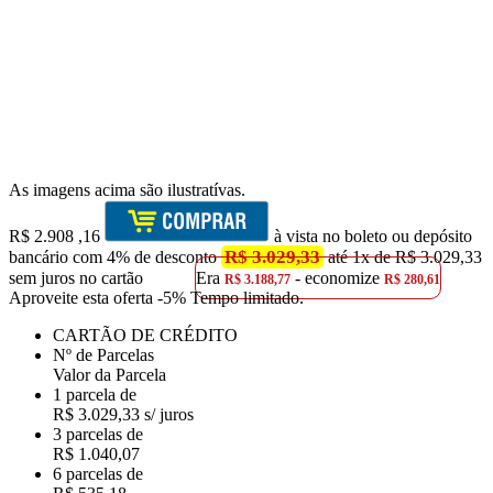
As imagens acima são ilustratívas.
R$
2.908
,16
à vista no boleto ou depósito
R$ 3.029,33
bancário com 4% de desconto
até 1x de R$ 3.029,33
sem juros no cartão
Era
- economize
R$ 3.188,77
R$ 280,61
Aproveite esta oferta
-5% Tempo limitado.
CARTÃO DE CRÉDITO
Nº de Parcelas
Valor da Parcela
1 parcela de
R$ 3.029,33 s/ juros
3 parcelas de
R$ 1.040,07
6 parcelas de