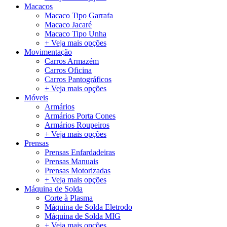
Macacos
Macaco Tipo Garrafa
Macaco Jacaré
Macaco Tipo Unha
+ Veja mais opções
Movimentação
Carros Armazém
Carros Oficina
Carros Pantográficos
+ Veja mais opções
Móveis
Armários
Armários Porta Cones
Armários Roupeiros
+ Veja mais opções
Prensas
Prensas Enfardadeiras
Prensas Manuais
Prensas Motorizadas
+ Veja mais opções
Máquina de Solda
Corte à Plasma
Máquina de Solda Eletrodo
Máquina de Solda MIG
+ Veja mais opções