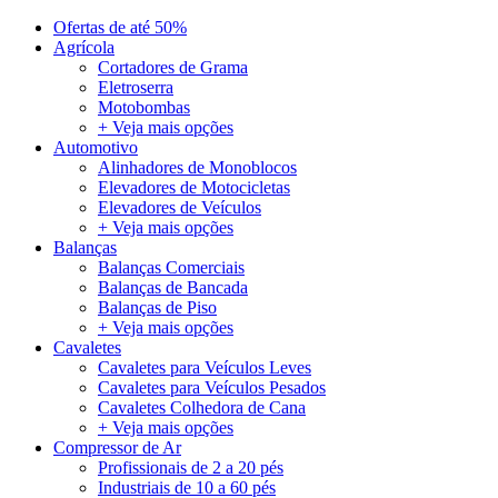
Ofertas de até 50%
Agrícola
Cortadores de Grama
Eletroserra
Motobombas
+ Veja mais opções
Automotivo
Alinhadores de Monoblocos
Elevadores de Motocicletas
Elevadores de Veículos
+ Veja mais opções
Balanças
Balanças Comerciais
Balanças de Bancada
Balanças de Piso
+ Veja mais opções
Cavaletes
Cavaletes para Veículos Leves
Cavaletes para Veículos Pesados
Cavaletes Colhedora de Cana
+ Veja mais opções
Compressor de Ar
Profissionais de 2 a 20 pés
Industriais de 10 a 60 pés