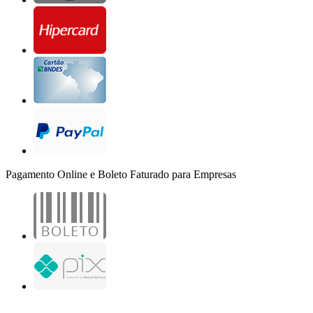
Pagamento Online e Boleto Faturado para Empresas
B2B Marketing Digital Ltda. - CNPJ: 30.982.982/0001-25