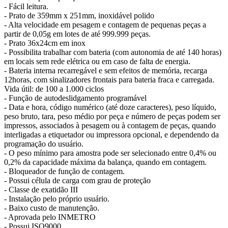
- Fácil leitura.
- Prato de 359mm x 251mm, inoxidável polido
- Alta velocidade em pesagem e contagem de pequenas peças a
partir de 0,05g em lotes de até 999.999 peças.
- Prato 36x24cm em inox
- Possibilita trabalhar com bateria (com autonomia de até 140 horas)
em locais sem rede elétrica ou em caso de falta de energia.
- Bateria interna recarregável e sem efeitos de memória, recarga
12horas, com sinalizadores frontais para bateria fraca e carregada.
Vida útil: de 100 a 1.000 ciclos
- Função de autodeslidgamento programável
- Data e hora, código numérico (até doze caracteres), peso líquido,
peso bruto, tara, peso médio por peça e número de peças podem ser
impressos, associados à pesagem ou à contagem de peças, quando
interligadas a etiquetador ou impressora opcional, e dependendo da
programação do usuário.
- O peso mínimo para amostra pode ser selecionado entre 0,4% ou
0,2% da capacidade máxima da balança, quando em contagem.
- Bloqueador de função de contagem.
- Possui célula de carga com grau de proteção
- Classe de exatidão III
- Instalação pelo próprio usuário.
- Baixo custo de manutenção.
- Aprovada pelo INMETRO
- Possui ISO9000