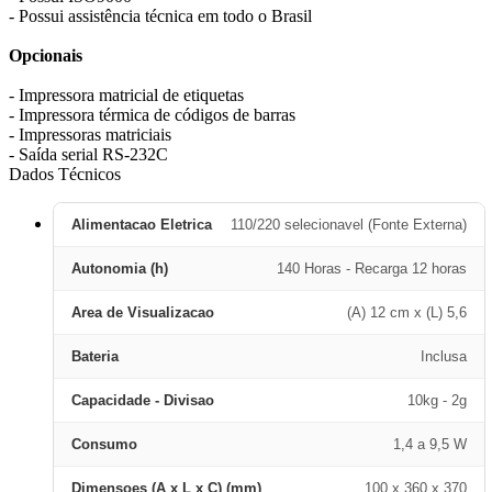
- Possui assistência técnica em todo o Brasil
Opcionais
- Impressora matricial de etiquetas
- Impressora térmica de códigos de barras
- Impressoras matriciais
- Saída serial RS-232C
Dados Técnicos
Alimentacao Eletrica
110/220 selecionavel (Fonte Externa)
Autonomia (h)
140 Horas - Recarga 12 horas
Area de Visualizacao
(A) 12 cm x (L) 5,6
Bateria
Inclusa
Capacidade - Divisao
10kg - 2g
Consumo
1,4 a 9,5 W
Dimensoes (A x L x C) (mm)
100 x 360 x 370